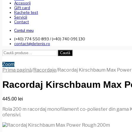
Accesorii
Gift card
Rachete test
Servicii
Contact
Contul meu
(+40) 774 550 893 / (+40) 740 091 130
contact@detenis.ro
Caută
Caută
după:
Zoom
Prima pagină
/
Racordaje
/
Racordaj Kirschbaum Max Powe
Racordaj Kirschbaum Max 
445.00
lei
Rola 200 m racordaj monofilament co-poliester din gama Kir
ofensivi.