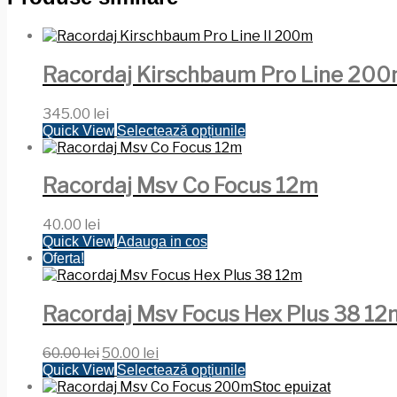
Racordaj Kirschbaum Pro Line 20
345.00
lei
Acest
Quick View
Selectează opțiunile
produs
are
mai
Racordaj Msv Co Focus 12m
multe
variații.
40.00
lei
Opțiunile
Quick View
Adauga in cos
pot
Oferta!
fi
alese
în
Racordaj Msv Focus Hex Plus 38 12
pagina
produsului.
Prețul
Prețul
60.00
lei
50.00
lei
inițial
curent
Acest
Quick View
Selectează opțiunile
a
este:
produs
Stoc epuizat