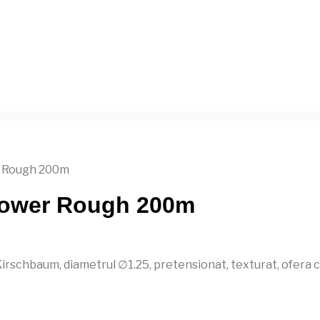
r Rough 200m
Power Rough 200m
schbaum, diametrul ∅1.25, pretensionat, texturat, ofera con