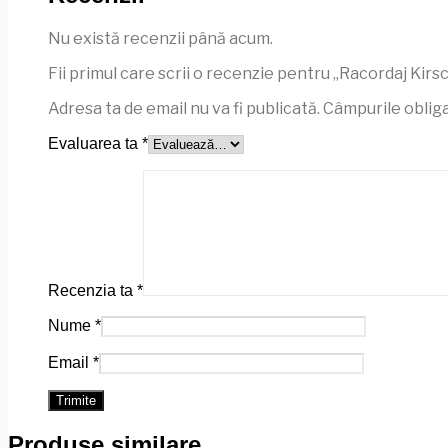
Nu există recenzii până acum.
Fii primul care scrii o recenzie pentru „Racordaj 
Adresa ta de email nu va fi publicată.
Câmpurile obliga
Evaluarea ta
*
Recenzia ta
*
Nume
*
Email
*
Produse similare