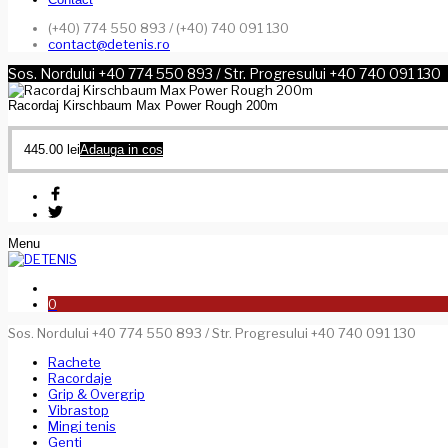
(+40) 774 550 893 / (+40) 740 091 130
contact@detenis.ro
Sos. Nordului +40 774 550 893 / Str. Progresului +40 740 091 130
Racordaj Kirschbaum Max Power Rough 200m
445.00
lei
Adauga in cos
Menu
0
Sos. Nordului +40 774 550 893 / Str. Progresului +40 740 091 130
Rachete
Racordaje
Grip & Overgrip
Vibrastop
Mingi tenis
Genti