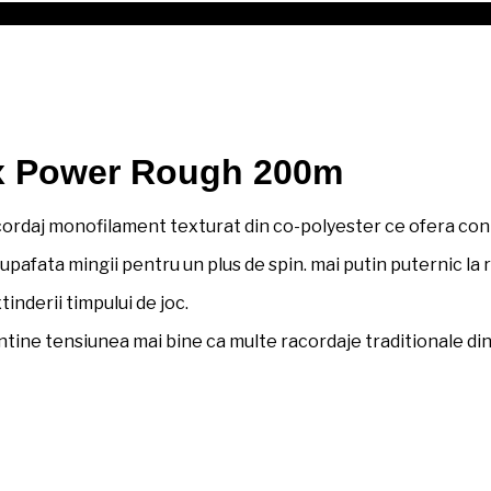
x Power Rough 200m
acordaj monofilament texturat din co-polyester ce ofera contr
afata mingii pentru un plus de spin. mai putin puternic la re
nderii timpului de joc.
tine tensiunea mai bine ca multe racordaje traditionale din