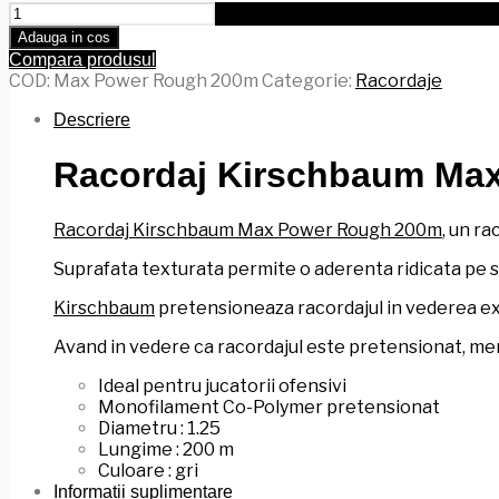
Cantitate
Racordaj
Adauga in cos
Kirschbaum
Compara produsul
Max
COD:
Max Power Rough 200m
Categorie:
Racordaje
Power
Rough
Descriere
200m
Racordaj Kirschbaum Ma
Racordaj Kirschbaum Max Power Rough 200m
, un r
Suprafata texturata permite o aderenta ridicata pe sup
Kirschbaum
pretensioneaza racordajul in vederea exti
Avand in vedere ca racordajul este pretensionat, men
Ideal pentru jucatorii ofensivi
Monofilament Co-Polymer pretensionat
Diametru : 1.25
Lungime : 200 m
Culoare : gri
Informații suplimentare