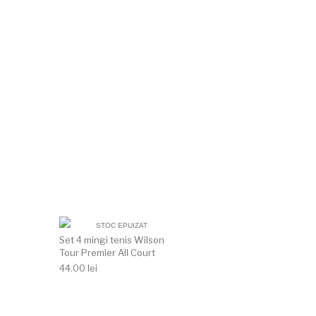
STOC EPUIZAT
Set 4 mingi tenis Wilson
Tour Premier All Court
44.00
lei