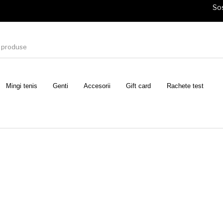
Sos
Mingi tenis
Genti
Accesorii
Gift card
Rachete test