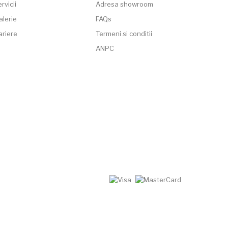
rvicii
Adresa showroom
alerie
FAQs
ariere
Termeni si conditii
ANPC