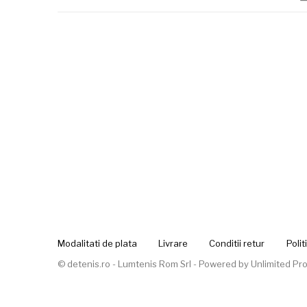
Modalitati de plata
Livrare
Conditii retur
Polit
© detenis.ro - Lumtenis Rom Srl - Powered by
Unlimited Pro