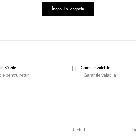
Înapoi La Magazin
in 30 zile
Garantie valabila
ile pentru retur
Garantie valabila
Rachete
D