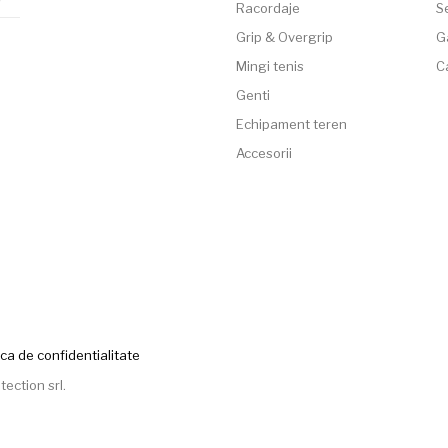
Racordaje
Se
Grip & Overgrip
G
Mingi tenis
C
Genti
Echipament teren
Accesorii
ica de confidentialitate
tection srl
.