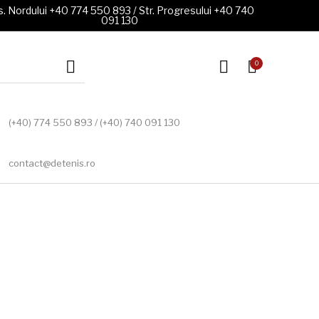
. Nordului +40 774 550 893 / Str. Progresului +40 740
091 130
0
(+40) 774 550 893 / (+40) 740 091 130
contact@detenis.ro