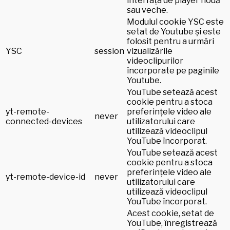
interfața de player nouă
sau veche.
Modulul cookie YSC este
setat de Youtube și este
folosit pentru a urmări
YSC
session
vizualizările
videoclipurilor
încorporate pe paginile
Youtube.
YouTube setează acest
cookie pentru a stoca
yt-remote-
preferințele video ale
never
connected-devices
utilizatorului care
utilizează videoclipul
YouTube încorporat.
YouTube setează acest
cookie pentru a stoca
preferințele video ale
yt-remote-device-id
never
utilizatorului care
utilizează videoclipul
YouTube încorporat.
Acest cookie, setat de
YouTube, înregistrează