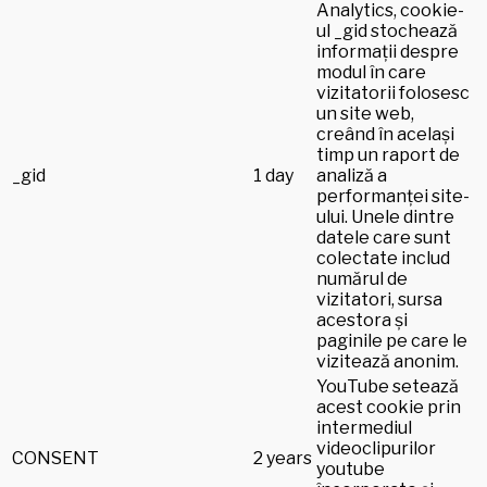
Analytics, cookie-
ul _gid stochează
informații despre
modul în care
vizitatorii folosesc
un site web,
creând în același
timp un raport de
_gid
1 day
analiză a
performanței site-
ului. Unele dintre
datele care sunt
colectate includ
numărul de
vizitatori, sursa
acestora și
paginile pe care le
vizitează anonim.
YouTube setează
acest cookie prin
intermediul
videoclipurilor
CONSENT
2 years
youtube