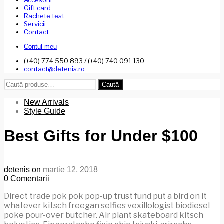
Accesorii
Gift card
Rachete test
Servicii
Contact
Contul meu
(+40) 774 550 893 / (+40) 740 091 130
contact@detenis.ro
Caută
Caută
după:
New Arrivals
Style Guide
Best Gifts for Under $100
detenis
on
martie 12, 2018
0
Comentarii
Direct trade pok pok pop-up trust fund put a bird on it
whatever kitsch freegan selfies vexillologist biodiesel
poke pour-over butcher. Air plant skateboard kitsch