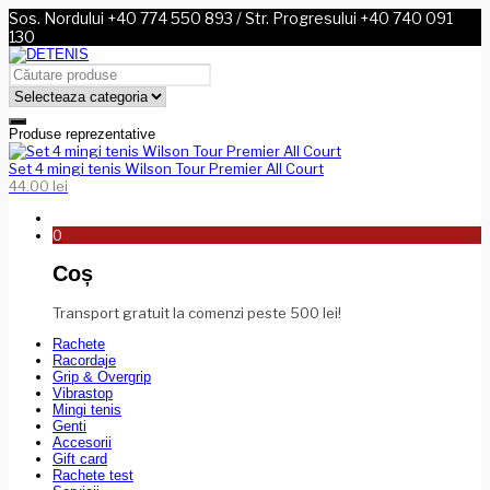
Sos. Nordului +40 774 550 893 / Str. Progresului +40 740 091
130
Produse reprezentative
Set 4 mingi tenis Wilson Tour Premier All Court
44.00
lei
0
Coș
Transport gratuit la comenzi peste 500 lei!
Rachete
Racordaje
Grip & Overgrip
Vibrastop
Mingi tenis
Genti
Accesorii
Gift card
Rachete test