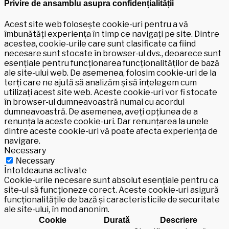
Privire de ansamblu asupra confidențialității
Acest site web folosește cookie-uri pentru a vă
îmbunătăți experiența în timp ce navigați pe site. Dintre
acestea, cookie-urile care sunt clasificate ca fiind
necesare sunt stocate în browser-ul dvs., deoarece sunt
esențiale pentru funcționarea funcționalităților de bază
ale site-ului web. De asemenea, folosim cookie-uri de la
terți care ne ajută să analizăm și să înțelegem cum
utilizați acest site web. Aceste cookie-uri vor fi stocate
în browser-ul dumneavoastră numai cu acordul
dumneavoastră. De asemenea, aveți opțiunea de a
renunța la aceste cookie-uri. Dar renunțarea la unele
dintre aceste cookie-uri vă poate afecta experiența de
navigare.
Necessary
Necessary
Întotdeauna activate
Cookie-urile necesare sunt absolut esențiale pentru ca
site-ul să funcționeze corect. Aceste cookie-uri asigură
funcționalitățile de bază și caracteristicile de securitate
ale site-ului, în mod anonim.
Cookie
Durată
Descriere