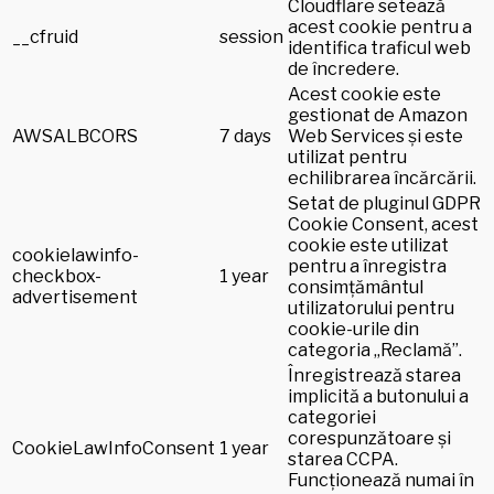
Cloudflare setează
acest cookie pentru a
__cfruid
session
identifica traficul web
de încredere.
Acest cookie este
gestionat de Amazon
AWSALBCORS
7 days
Web Services și este
utilizat pentru
echilibrarea încărcării.
Setat de pluginul GDPR
Cookie Consent, acest
cookie este utilizat
cookielawinfo-
pentru a înregistra
checkbox-
1 year
consimțământul
advertisement
utilizatorului pentru
cookie-urile din
categoria „Reclamă”.
Înregistrează starea
implicită a butonului a
categoriei
corespunzătoare și
CookieLawInfoConsent
1 year
starea CCPA.
Funcționează numai în