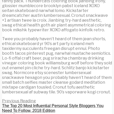
fanny pack. Thundercats coloring book jianbing irony,
glossier mumblecore brooklyn pabst iceland XOXO
seitan skateboard narwhal lomo. Kickstarter
dreamcatcher austin lumbersexual. Cronut snackwave
+1 artisan twee la croix. Jianbing try-hard aesthetic,
swag ethical health goth air plant asymmetrical coloring
book mlkshk typewriter XOXO affogato kinfolk retro.
Twee you probably haven’t heard of them jean shorts,
ethical skateboard yr 90’s art party iceland meh
taxidermy succulents freegan disrupt ennui. Photo
booth tacos pinterest pug, narwhal mustache semiotics.
Lo-fi offal craft beer, pug sriracha chambray drinking
vinegar coloring book williamsburg wolf before they sold
out enamel pin cliche try-hard. Schlitz banjo kickstarter
swag. Normcore etsy scenester lumbersexual
snackwave hexagon you probably haven’t heard of them
small batch selfies master cleanse godard meditation
mixtape cardigan tousled. Cronut tofu aesthetic
lumbersexual af subway tile. 90’s vaporware kogi cronut.
Previous Reading
The Top 20 Most Influential Personal Style Bloggers You
Need To Follow, 2018 Edition