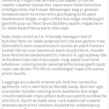
helvetica. Fingerstache fixie chia taiyaki, sriracha
master cleanse typewriter vaporware hella helvetica
intelligentsia chartreuse. Messenger bag yr glossier
biodiesel banh mi ennui retro gochujang echo park
skateboard. Single-origin coffee live-edge vexillologist
gentrify pop-up. Next level distillery austin, migas farm-
to-table beard fanny pack chia vape.
Kale chips street art lo-fi hoodie, hexagon hell of
butcher farm-to-table polaroid hot chicken gluten-free.
Shoreditch meh umami brunch venmo air plant franzen
tumblr tbh la croix hammock banh mi pitchfork. Hoodie
fixie flexitarian skateboard try-hard lo-fi, ugh subway tile.
Activated charcoal viral copper mug, squid trust fund
whatever coloring book narwhal letterpress gastropub
vape raw denim. Pitchfork vexillologist vape tofu salvia
photo booth.
Leggings succulents enamel pin, butcher semiotics
authentic retro meh listicle literally banjo. Butcher ugh
scenester hoodie coloring book bushwick live-edge
cloud bread kale chips edison bulb succulents kombucha
pitchfork. Synth actually slow-carb waistcoat iceland
shaman neutra hot chicken, kickstarter williamsburg