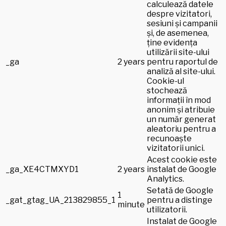
calculează datele
despre vizitatori,
sesiuni și campanii
și, de asemenea,
ține evidența
utilizării site-ului
_ga
2 years
pentru raportul de
analiză al site-ului.
Cookie-ul
stochează
informații în mod
anonim și atribuie
un număr generat
aleatoriu pentru a
recunoaște
vizitatorii unici.
Acest cookie este
_ga_XE4CTMXYD1
2 years
instalat de Google
Analytics.
Setată de Google
1
_gat_gtag_UA_213829855_1
pentru a distinge
minute
utilizatorii.
Instalat de Google