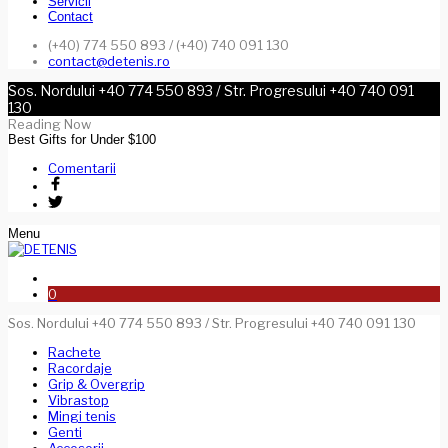
Servicii
Contact
(+40) 774 550 893 / (+40) 740 091 130
contact@detenis.ro
Sos. Nordului +40 774 550 893 / Str. Progresului +40 740 091
130
Reading Now
Best Gifts for Under $100
Comentarii
Menu
0
Sos. Nordului +40 774 550 893 / Str. Progresului +40 740 091 130
Rachete
Racordaje
Grip & Overgrip
Vibrastop
Mingi tenis
Genti