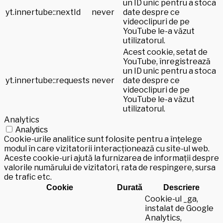
un ID unic pentru a stoca
yt.innertube::nextId
never
date despre ce
videoclipuri de pe
YouTube le-a văzut
utilizatorul.
Acest cookie, setat de
YouTube, înregistrează
un ID unic pentru a stoca
yt.innertube::requests
never
date despre ce
videoclipuri de pe
YouTube le-a văzut
utilizatorul.
Analytics
Analytics
Cookie-urile analitice sunt folosite pentru a înțelege
modul în care vizitatorii interacționează cu site-ul web.
Aceste cookie-uri ajută la furnizarea de informații despre
valorile numărului de vizitatori, rata de respingere, sursa
de trafic etc.
Cookie
Durată
Descriere
Cookie-ul _ga,
instalat de Google
Analytics,