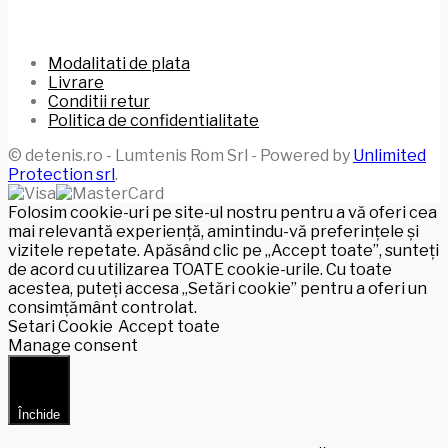
Modalitati de plata
Livrare
Conditii retur
Politica de confidentialitate
© detenis.ro - Lumtenis Rom Srl - Powered by
Unlimited
Protection srl
.
Folosim cookie-uri pe site-ul nostru pentru a vă oferi cea
mai relevantă experiență, amintindu-vă preferințele și
vizitele repetate. Apăsând clic pe „Accept toate”, sunteți
de acord cu utilizarea TOATE cookie-urile. Cu toate
acestea, puteți accesa „Setări cookie” pentru a oferi un
consimțământ controlat.
Setari Cookie
Accept toate
Manage consent
Închide