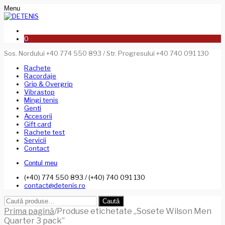
Menu
0
Sos. Nordului +40 774 550 893 / Str. Progresului +40 740 091 130
Rachete
Racordaje
Grip & Overgrip
Vibrastop
Mingi tenis
Genti
Accesorii
Gift card
Rachete test
Servicii
Contact
Contul meu
(+40) 774 550 893 / (+40) 740 091 130
contact@detenis.ro
Caută
Caută
după:
Prima pagină
/
Produse etichetate „Sosete Wilson Men
Quarter 3 pack”