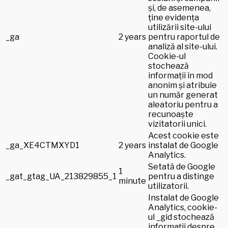
și, de asemenea,
ține evidența
utilizării site-ului
_ga
2 years
pentru raportul de
analiză al site-ului.
Cookie-ul
stochează
informații în mod
anonim și atribuie
un număr generat
aleatoriu pentru a
recunoaște
vizitatorii unici.
Acest cookie este
_ga_XE4CTMXYD1
2 years
instalat de Google
Analytics.
Setată de Google
1
_gat_gtag_UA_213829855_1
pentru a distinge
minute
utilizatorii.
Instalat de Google
Analytics, cookie-
ul _gid stochează
informații despre