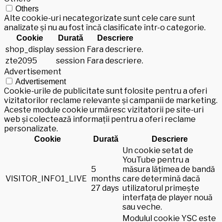
Others
Alte cookie-uri necategorizate sunt cele care sunt
analizate și nu au fost încă clasificate într-o categorie.
Cookie
Durată
Descriere
shop_display
session
Fara descriere.
zte2095
session
Fara descriere.
Advertisement
Advertisement
Cookie-urile de publicitate sunt folosite pentru a oferi
vizitatorilor reclame relevante și campanii de marketing.
Aceste module cookie urmăresc vizitatorii pe site-uri
web și colectează informații pentru a oferi reclame
personalizate.
Cookie
Durată
Descriere
Un cookie setat de
YouTube pentru a
5
măsura lățimea de bandă
VISITOR_INFO1_LIVE
months
care determină dacă
27 days
utilizatorul primește
interfața de player nouă
sau veche.
Modulul cookie YSC este