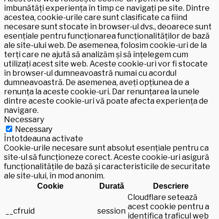
îmbunătăți experiența în timp ce navigați pe site. Dintre
acestea, cookie-urile care sunt clasificate ca fiind
necesare sunt stocate în browser-ul dvs., deoarece sunt
esențiale pentru funcționarea funcționalităților de bază
ale site-ului web. De asemenea, folosim cookie-uri de la
terți care ne ajută să analizăm și să înțelegem cum
utilizați acest site web. Aceste cookie-uri vor fi stocate
în browser-ul dumneavoastră numai cu acordul
dumneavoastră. De asemenea, aveți opțiunea de a
renunța la aceste cookie-uri. Dar renunțarea la unele
dintre aceste cookie-uri vă poate afecta experiența de
navigare.
Necessary
Necessary
Întotdeauna activate
Cookie-urile necesare sunt absolut esențiale pentru ca
site-ul să funcționeze corect. Aceste cookie-uri asigură
funcționalitățile de bază și caracteristicile de securitate
ale site-ului, în mod anonim.
Cookie
Durată
Descriere
Cloudflare setează
acest cookie pentru a
__cfruid
session
identifica traficul web