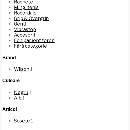
Rachete
Mingi tenis
Racordaje
Grip & Overgrip
Genti
Vibrastop
Accesorii
Echipament teren
Fără categorie
Brand
Wilson
1
Culoare
Negru
1
Alb
1
Articol
Sosete
1