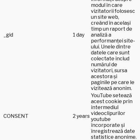
modul în care
vizitatorii folosesc
un site web,
creând în același
timp un raport de
_gid
1 day
analiză a
performanței site-
ului. Unele dintre
datele care sunt
colectate includ
numărul de
vizitatori, sursa
acestora și
paginile pe care le
vizitează anonim.
YouTube setează
acest cookie prin
intermediul
videoclipurilor
CONSENT
2 years
youtube
încorporate și
înregistrează date
statistice anonime.