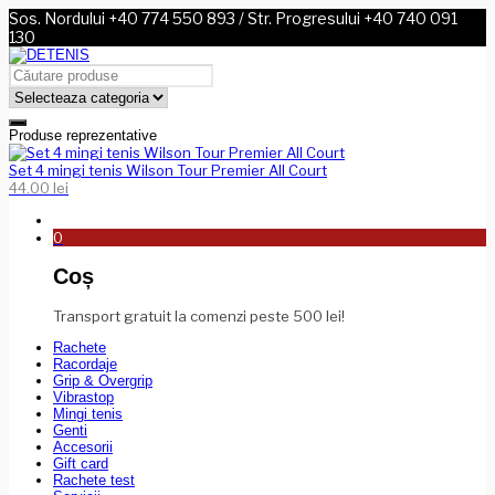
Sos. Nordului +40 774 550 893 / Str. Progresului +40 740 091
130
Produse reprezentative
Set 4 mingi tenis Wilson Tour Premier All Court
44.00
lei
0
Coș
Transport gratuit la comenzi peste 500 lei!
Rachete
Racordaje
Grip & Overgrip
Vibrastop
Mingi tenis
Genti
Accesorii
Gift card
Rachete test