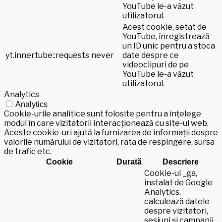
YouTube le-a văzut
utilizatorul.
Acest cookie, setat de
YouTube, înregistrează
un ID unic pentru a stoca
yt.innertube::requests
never
date despre ce
videoclipuri de pe
YouTube le-a văzut
utilizatorul.
Analytics
Analytics
Cookie-urile analitice sunt folosite pentru a înțelege
modul în care vizitatorii interacționează cu site-ul web.
Aceste cookie-uri ajută la furnizarea de informații despre
valorile numărului de vizitatori, rata de respingere, sursa
de trafic etc.
Cookie
Durată
Descriere
Cookie-ul _ga,
instalat de Google
Analytics,
calculează datele
despre vizitatori,
sesiuni și campanii