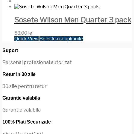
Sosete Wilson Men Quarter 3 pack
68.00
lei
Acest
Quick View
Selectează opțiunile
produs
are
Suport
mai
multe
Personal profesional autorizat
variații.
Opțiunile
Retur in 30 zile
pot
fi
30 zile pentru retur
alese
în
Garantie valabila
pagina
produsului.
Garantie valabila
100% Plati Securizate
Visa / MasterCard