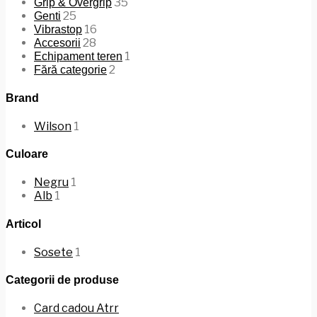
35
Grip & Overgrip
25
Genti
16
Vibrastop
28
Accesorii
1
Echipament teren
2
Fără categorie
Brand
Wilson
1
Culoare
Negru
1
Alb
1
Articol
Sosete
1
Categorii de produse
Card cadou Atrr