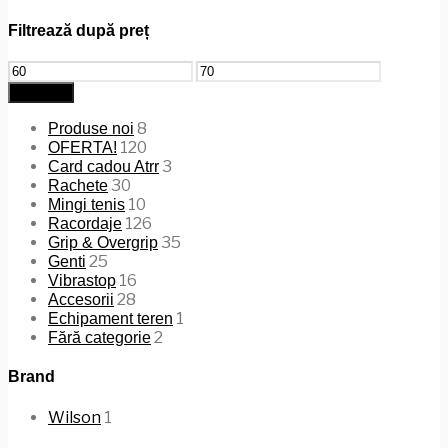
Filtrează după preț
Preț
Preț
minim
maxim
Filtrează
8
Produse noi
120
OFERTA!
3
Card cadou Atrr
30
Rachete
10
Mingi tenis
126
Racordaje
35
Grip & Overgrip
25
Genti
16
Vibrastop
28
Accesorii
1
Echipament teren
2
Fără categorie
Brand
Wilson
1