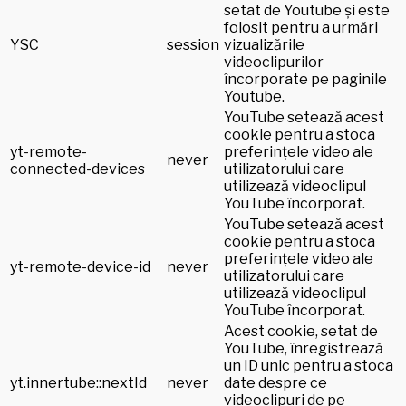
setat de Youtube și este
folosit pentru a urmări
YSC
session
vizualizările
videoclipurilor
încorporate pe paginile
Youtube.
YouTube setează acest
cookie pentru a stoca
yt-remote-
preferințele video ale
never
connected-devices
utilizatorului care
utilizează videoclipul
YouTube încorporat.
YouTube setează acest
cookie pentru a stoca
preferințele video ale
yt-remote-device-id
never
utilizatorului care
utilizează videoclipul
YouTube încorporat.
Acest cookie, setat de
YouTube, înregistrează
un ID unic pentru a stoca
yt.innertube::nextId
never
date despre ce
videoclipuri de pe