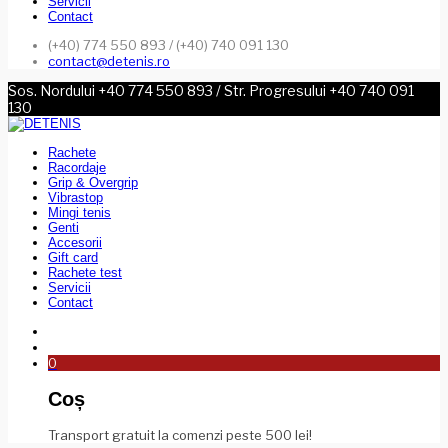
Servicii
Contact
(+40) 774 550 893 / (+40) 740 091 130
contact@detenis.ro
Sos. Nordului +40 774 550 893 / Str. Progresului +40 740 091
130
Rachete
Racordaje
Grip & Overgrip
Vibrastop
Mingi tenis
Genti
Accesorii
Gift card
Rachete test
Servicii
Contact
0
Coș
Transport gratuit la comenzi peste 500 lei!