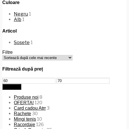
Culoare
Negru
1
Alb
1
Articol
Sosete
1
Filtre
Filtrează după preț
Preț
Preț
minim
maxim
Filtrează
8
Produse noi
120
OFERTA!
3
Card cadou Atrr
30
Rachete
10
Mingi tenis
126
Racordaje