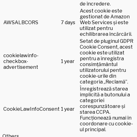
de încredere.
Acest cookie este
gestionat de Amazon
AWSALBCORS
7 days
Web Services și este
utilizat pentru
echilibrarea încărcării.
Setat de pluginul GDPR
Cookie Consent, acest
cookie este utilizat
cookielawinfo-
pentru a înregistra
checkbox-
1 year
consimțământul
advertisement
utilizatorului pentru
cookie-urile din
categoria „Reclamă”.
Înregistrează starea
implicită a butonului a
categoriei
corespunzătoare și
CookieLawInfoConsent
1 year
starea CCPA.
Funcționează numai în
coordonare cu cookie-
ul principal.
Others