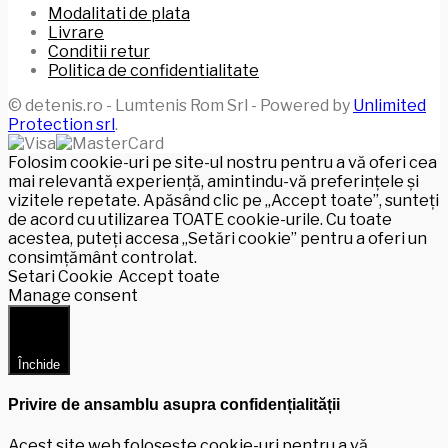
Modalitati de plata
Livrare
Conditii retur
Politica de confidentialitate
© detenis.ro - Lumtenis Rom Srl - Powered by
Unlimited
Protection srl
.
Folosim cookie-uri pe site-ul nostru pentru a vă oferi cea
mai relevantă experiență, amintindu-vă preferințele și
vizitele repetate. Apăsând clic pe „Accept toate”, sunteți
de acord cu utilizarea TOATE cookie-urile. Cu toate
acestea, puteți accesa „Setări cookie” pentru a oferi un
consimțământ controlat.
Setari Cookie
Accept toate
Manage consent
Închide
Privire de ansamblu asupra confidențialității
Acest site web folosește cookie-uri pentru a vă