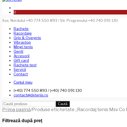
0
Sos. Nordului +40 774 550 893 / Str. Progresului +40 740 091 130
Rachete
Racordaje
Grip & Overgrip
Vibrastop
Mingi tenis
Genti
Accesorii
Gift card
Rachete test
Servicii
Contact
Contul meu
(+40) 774 550 893 / (+40) 740 091 130
contact@detenis.ro
Caută
Caută
după:
Prima pagină
/
Produse etichetate „Racordaj tenis Msv Co
Filtrează după preț