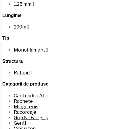
1.25 mm
1
Lungime
200m
1
Tip
Monofilament
1
Structura
Rotund
1
Categorii de produse
Card cadou Atrr
Rachete
Mingi tenis
Racordaje
Grip & Overgrip
Genti
Vibrastop