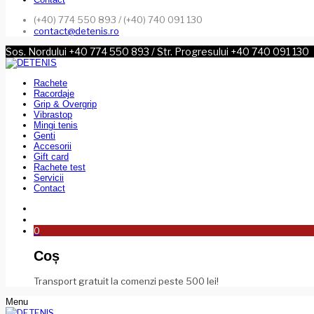
(+40) 774 550 893 / (+40) 740 091 130
contact@detenis.ro
Sos. Nordului +40 774 550 893 / Str. Progresului +40 740 091 130
Rachete
Racordaje
Grip & Overgrip
Vibrastop
Mingi tenis
Genti
Accesorii
Gift card
Rachete test
Servicii
Contact
0
Coș
Transport gratuit la comenzi peste 500 lei!
Menu