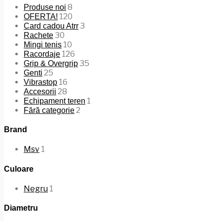
8
Produse noi
120
OFERTA!
3
Card cadou Atrr
30
Rachete
10
Mingi tenis
126
Racordaje
35
Grip & Overgrip
25
Genti
16
Vibrastop
28
Accesorii
1
Echipament teren
2
Fără categorie
Brand
Msv
1
Culoare
Negru
1
Diametru