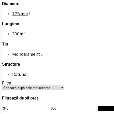
Diametru
1.25 mm
1
Lungime
200m
1
Tip
Monofilament
1
Structura
Rotund
1
Filtre
Filtrează după preț
Preț
Preț
Filtrează
minim
maxim