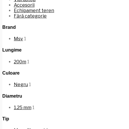
Accesorii
Echipament teren
Fără categorie
Brand
Msv
1
Lungime
200m
1
Culoare
Negru
1
Diametru
1.25 mm
1
Tip