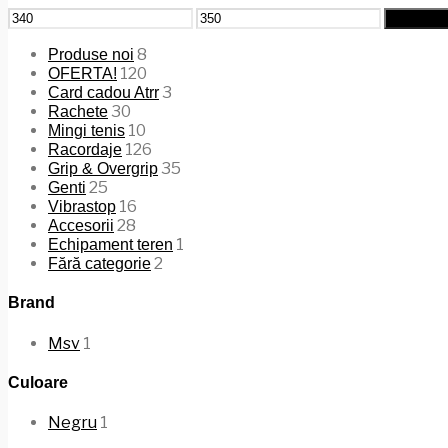
Preț
Preț
Filtrează
minim
maxim
8
Produse noi
120
OFERTA!
3
Card cadou Atrr
30
Rachete
10
Mingi tenis
126
Racordaje
35
Grip & Overgrip
25
Genti
16
Vibrastop
28
Accesorii
1
Echipament teren
2
Fără categorie
Brand
Msv
1
Culoare
Negru
1