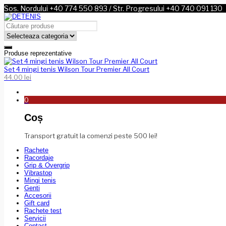
Sos. Nordului +40 774 550 893 / Str. Progresului +40 740 091 130
Produse reprezentative
Set 4 mingi tenis Wilson Tour Premier All Court
44.00
lei
0
Coș
Transport gratuit la comenzi peste 500 lei!
Rachete
Racordaje
Grip & Overgrip
Vibrastop
Mingi tenis
Genti
Accesorii
Gift card
Rachete test
Servicii
Contact