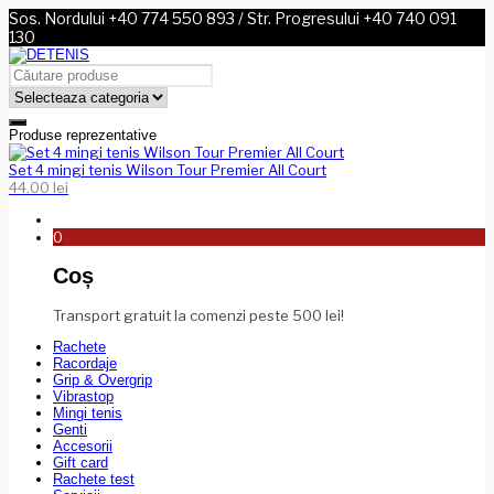
Sos. Nordului +40 774 550 893 / Str. Progresului +40 740 091
130
Produse reprezentative
Set 4 mingi tenis Wilson Tour Premier All Court
44.00
lei
0
Coș
Transport gratuit la comenzi peste 500 lei!
Rachete
Racordaje
Grip & Overgrip
Vibrastop
Mingi tenis
Genti
Accesorii
Gift card
Rachete test