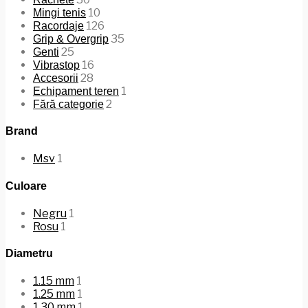
10
Mingi tenis
126
Racordaje
35
Grip & Overgrip
25
Genti
16
Vibrastop
28
Accesorii
1
Echipament teren
2
Fără categorie
Brand
Msv
1
Culoare
Negru
1
Rosu
1
Diametru
1.15 mm
1
1.25 mm
1
1.30 mm
1