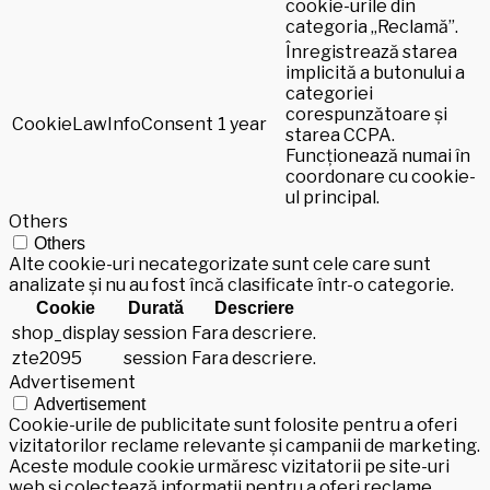
cookie-urile din
categoria „Reclamă”.
Înregistrează starea
implicită a butonului a
categoriei
corespunzătoare și
CookieLawInfoConsent
1 year
starea CCPA.
Funcționează numai în
coordonare cu cookie-
ul principal.
Others
Others
Alte cookie-uri necategorizate sunt cele care sunt
analizate și nu au fost încă clasificate într-o categorie.
Cookie
Durată
Descriere
shop_display
session
Fara descriere.
zte2095
session
Fara descriere.
Advertisement
Advertisement
Cookie-urile de publicitate sunt folosite pentru a oferi
vizitatorilor reclame relevante și campanii de marketing.
Aceste module cookie urmăresc vizitatorii pe site-uri
web și colectează informații pentru a oferi reclame