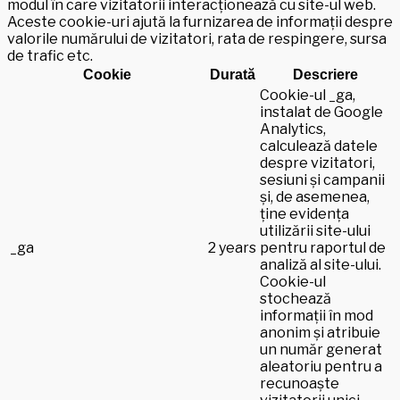
modul în care vizitatorii interacționează cu site-ul web.
Aceste cookie-uri ajută la furnizarea de informații despre
valorile numărului de vizitatori, rata de respingere, sursa
de trafic etc.
Cookie
Durată
Descriere
Cookie-ul _ga,
instalat de Google
Analytics,
calculează datele
despre vizitatori,
sesiuni și campanii
și, de asemenea,
ține evidența
utilizării site-ului
_ga
2 years
pentru raportul de
analiză al site-ului.
Cookie-ul
stochează
informații în mod
anonim și atribuie
un număr generat
aleatoriu pentru a
recunoaște