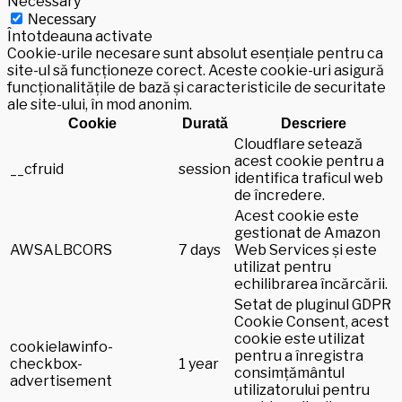
Necessary
Necessary
Întotdeauna activate
Cookie-urile necesare sunt absolut esențiale pentru ca
site-ul să funcționeze corect. Aceste cookie-uri asigură
funcționalitățile de bază și caracteristicile de securitate
ale site-ului, în mod anonim.
Cookie
Durată
Descriere
Cloudflare setează
acest cookie pentru a
__cfruid
session
identifica traficul web
de încredere.
Acest cookie este
gestionat de Amazon
AWSALBCORS
7 days
Web Services și este
utilizat pentru
echilibrarea încărcării.
Setat de pluginul GDPR
Cookie Consent, acest
cookie este utilizat
cookielawinfo-
pentru a înregistra
checkbox-
1 year
consimțământul
advertisement
utilizatorului pentru