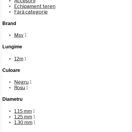
Accesorii
Echipament teren
Fără categorie
Brand
Msv
1
Lungime
12m
1
Culoare
Negru
1
Rosu
1
Diametru
1.15 mm
1
1.25 mm
1
1.30 mm
1