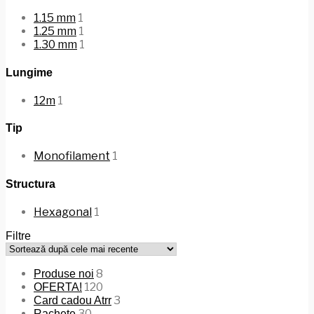
1.15 mm
1
1.25 mm
1
1.30 mm
1
Lungime
12m
1
Tip
Monofilament
1
Structura
Hexagonal
1
Filtre
8
Produse noi
120
OFERTA!
3
Card cadou Atrr
30
Rachete