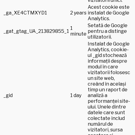
vizitatorii unici.
Acest cookie este
_ga_XE4CTMXYD1
2 years
instalat de Google
Analytics.
Setată de Google
1
_gat_gtag_UA_213829855_1
pentru a distinge
minute
utilizatorii.
Instalat de Google
Analytics, cookie-
ul _gid stochează
informații despre
modul în care
vizitatorii folosesc
un site web,
creând în același
timp un raport de
_gid
1 day
analiză a
performanței site-
ului. Unele dintre
datele care sunt
colectate includ
numărul de
vizitatori, sursa