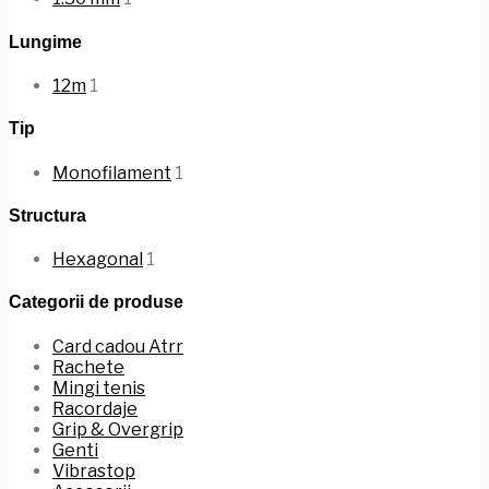
Lungime
12m
1
Tip
Monofilament
1
Structura
Hexagonal
1
Categorii de produse
Card cadou Atrr
Rachete
Mingi tenis
Racordaje
Grip & Overgrip
Genti
Vibrastop