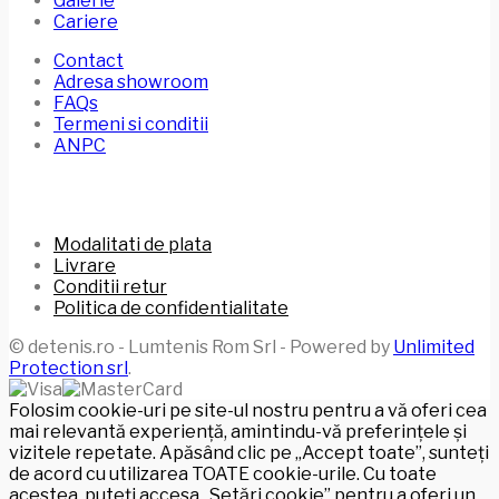
Galerie
Cariere
Contact
Adresa showroom
FAQs
Termeni si conditii
ANPC
Modalitati de plata
Livrare
Conditii retur
Politica de confidentialitate
© detenis.ro - Lumtenis Rom Srl - Powered by
Unlimited
Protection srl
.
Folosim cookie-uri pe site-ul nostru pentru a vă oferi cea
mai relevantă experiență, amintindu-vă preferințele și
vizitele repetate. Apăsând clic pe „Accept toate”, sunteți
de acord cu utilizarea TOATE cookie-urile. Cu toate
acestea, puteți accesa „Setări cookie” pentru a oferi un