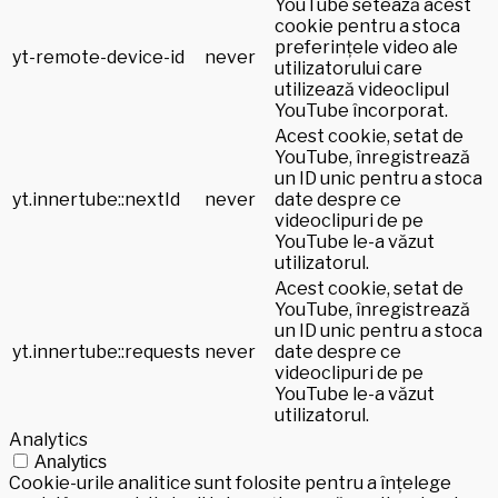
YouTube setează acest
cookie pentru a stoca
preferințele video ale
yt-remote-device-id
never
utilizatorului care
utilizează videoclipul
YouTube încorporat.
Acest cookie, setat de
YouTube, înregistrează
un ID unic pentru a stoca
yt.innertube::nextId
never
date despre ce
videoclipuri de pe
YouTube le-a văzut
utilizatorul.
Acest cookie, setat de
YouTube, înregistrează
un ID unic pentru a stoca
yt.innertube::requests
never
date despre ce
videoclipuri de pe
YouTube le-a văzut
utilizatorul.
Analytics
Analytics
Cookie-urile analitice sunt folosite pentru a înțelege