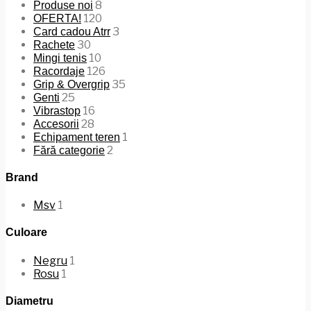
8
Produse noi
120
OFERTA!
3
Card cadou Atrr
30
Rachete
10
Mingi tenis
126
Racordaje
35
Grip & Overgrip
25
Genti
16
Vibrastop
28
Accesorii
1
Echipament teren
2
Fără categorie
Brand
Msv
1
Culoare
Negru
1
Rosu
1
Diametru