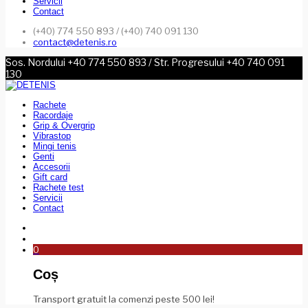
Servicii
Contact
(+40) 774 550 893 / (+40) 740 091 130
contact@detenis.ro
Sos. Nordului +40 774 550 893 / Str. Progresului +40 740 091
130
Rachete
Racordaje
Grip & Overgrip
Vibrastop
Mingi tenis
Genti
Accesorii
Gift card
Rachete test
Servicii
Contact
0
Coș
Transport gratuit la comenzi peste 500 lei!