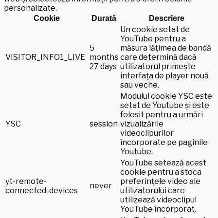
personalizate.
Cookie
Durată
Descriere
Un cookie setat de
YouTube pentru a
5
măsura lățimea de bandă
VISITOR_INFO1_LIVE
months
care determină dacă
27 days
utilizatorul primește
interfața de player nouă
sau veche.
Modulul cookie YSC este
setat de Youtube și este
folosit pentru a urmări
YSC
session
vizualizările
videoclipurilor
încorporate pe paginile
Youtube.
YouTube setează acest
cookie pentru a stoca
yt-remote-
preferințele video ale
never
connected-devices
utilizatorului care
utilizează videoclipul
YouTube încorporat.