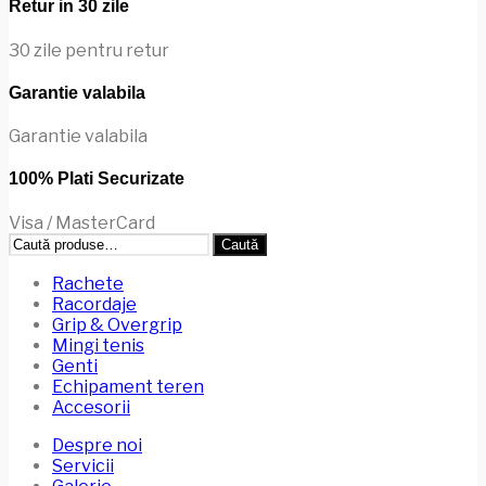
Opțiunile
Retur in 30 zile
pot
fi
30 zile pentru retur
alese
în
Garantie valabila
pagina
produsului.
Garantie valabila
100% Plati Securizate
Visa / MasterCard
Caută
Caută
după:
Rachete
Racordaje
Grip & Overgrip
Mingi tenis
Genti
Echipament teren
Accesorii
Despre noi
Servicii