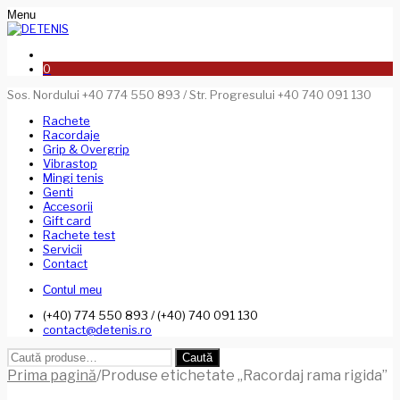
Menu
0
Sos. Nordului +40 774 550 893 / Str. Progresului +40 740 091 130
Rachete
Racordaje
Grip & Overgrip
Vibrastop
Mingi tenis
Genti
Accesorii
Gift card
Rachete test
Servicii
Contact
Contul meu
(+40) 774 550 893 / (+40) 740 091 130
contact@detenis.ro
Caută
Caută
după:
Prima pagină
/
Produse etichetate „Racordaj rama rigida”