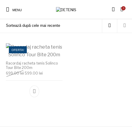
0
Prima pagină
/
Produse etichetate „Racordaj racheta tenis Solinco Tour Bite
MENU
200m”
OFERTA!
Racordaj racheta tenis Solinco
Tour Bite 200m
Prețul inițial a fost: 699.00 lei.
Prețul curent este: 599.00 lei.
699.00
lei
599.00
lei
Acest produs are mai multe variații. Opțiunile