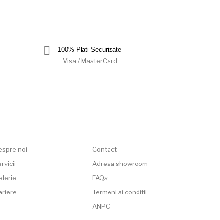
100% Plati Securizate
Visa / MasterCard
espre noi
Contact
rvicii
Adresa showroom
alerie
FAQs
ariere
Termeni si conditii
ANPC