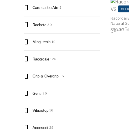
Card cadou Atrr
3
OFER
Racordaj 
Natural G
Rachete
30
330.00
lei
Mingi tenis
10
Racordaje
126
Grip & Overgrip
35
Genti
25
Vibrastop
16
Accesorii
28