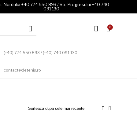
. Nordului +40 774 550 893 / Str. Progresului +40 740
091 130
0
(+40) 774 550 893 / (+40) 740 091 130
contact@detenis.ro