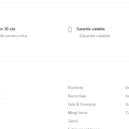
in 30 zile
Garantie valabila
ile pentru retur
Garantie valabila
Rachete
D
Racordaje
Se
Grip & Overgrip
G
Mingi tenis
C
Genti