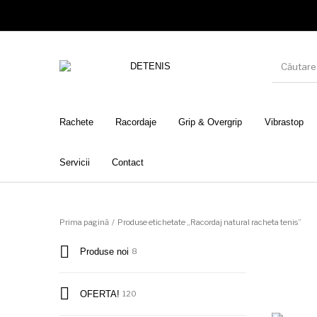
Rachete
Racordaje
Grip & Overgrip
Vibrastop
Servicii
Contact
Prima pagină
/
Produse etichetate „Racordaj natural racheta tenis”
Produse noi
8
OFERTA!
120