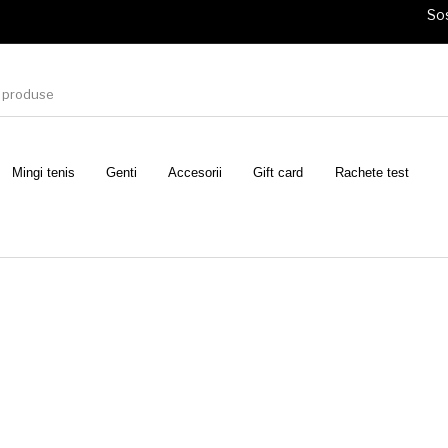
Sos
Mingi tenis
Genti
Accesorii
Gift card
Rachete test