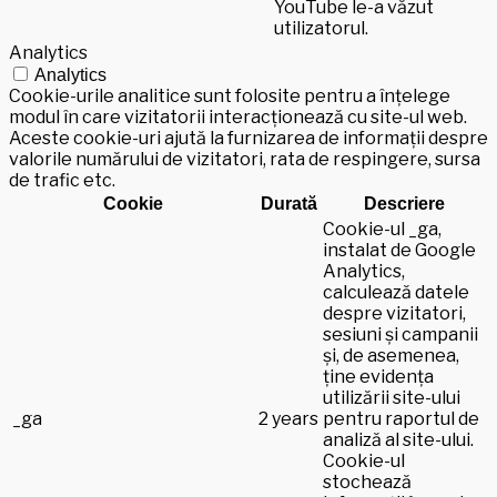
YouTube le-a văzut
utilizatorul.
Analytics
Analytics
Cookie-urile analitice sunt folosite pentru a înțelege
modul în care vizitatorii interacționează cu site-ul web.
Aceste cookie-uri ajută la furnizarea de informații despre
valorile numărului de vizitatori, rata de respingere, sursa
de trafic etc.
Cookie
Durată
Descriere
Cookie-ul _ga,
instalat de Google
Analytics,
calculează datele
despre vizitatori,
sesiuni și campanii
și, de asemenea,
ține evidența
utilizării site-ului
_ga
2 years
pentru raportul de
analiză al site-ului.
Cookie-ul
stochează