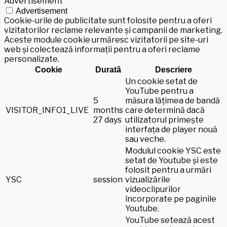
Advertisement
Advertisement
Cookie-urile de publicitate sunt folosite pentru a oferi
vizitatorilor reclame relevante și campanii de marketing.
Aceste module cookie urmăresc vizitatorii pe site-uri
web și colectează informații pentru a oferi reclame
personalizate.
Cookie
Durată
Descriere
Un cookie setat de
YouTube pentru a
5
măsura lățimea de bandă
VISITOR_INFO1_LIVE
months
care determină dacă
27 days
utilizatorul primește
interfața de player nouă
sau veche.
Modulul cookie YSC este
setat de Youtube și este
folosit pentru a urmări
YSC
session
vizualizările
videoclipurilor
încorporate pe paginile
Youtube.
YouTube setează acest