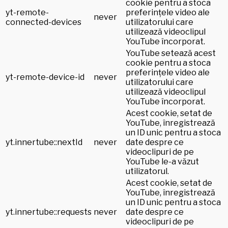
cookie pentru a stoca
yt-remote-
preferințele video ale
never
connected-devices
utilizatorului care
utilizează videoclipul
YouTube încorporat.
YouTube setează acest
cookie pentru a stoca
preferințele video ale
yt-remote-device-id
never
utilizatorului care
utilizează videoclipul
YouTube încorporat.
Acest cookie, setat de
YouTube, înregistrează
un ID unic pentru a stoca
yt.innertube::nextId
never
date despre ce
videoclipuri de pe
YouTube le-a văzut
utilizatorul.
Acest cookie, setat de
YouTube, înregistrează
un ID unic pentru a stoca
yt.innertube::requests
never
date despre ce
videoclipuri de pe