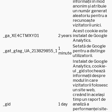
informații în mod
anonim și atribuie
un număr generat
aleatoriu pentru a
recunoaște
vizitatorii unici.
Acest cookie este
_ga_XE4CTMXYD1
2 years
instalat de Google
Analytics.
Setată de Google
1
_gat_gtag_UA_213829855_1
pentru a distinge
minute
utilizatorii.
Instalat de Google
Analytics, cookie-
ul _gid stochează
informații despre
modul în care
vizitatorii folosesc
un site web,
creând în același
timp un raport de
_gid
1 day
analiză a
performanței site-