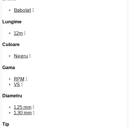
Babolat
1
Lungime
12m
1
Culoare
Negru
1
Gama
RPM
1
VS
1
Diametru
1.25 mm
1
1.30 mm
1
Tip