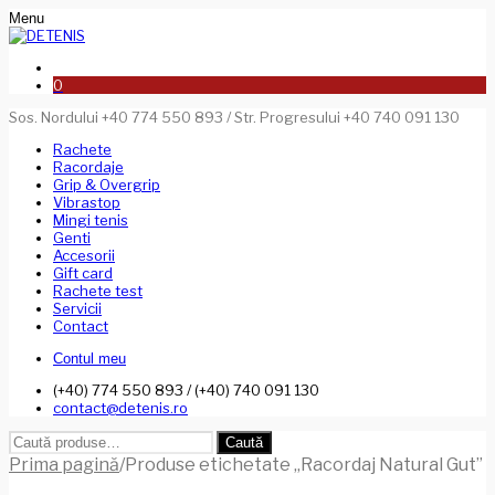
Menu
0
Sos. Nordului +40 774 550 893 / Str. Progresului +40 740 091 130
Rachete
Racordaje
Grip & Overgrip
Vibrastop
Mingi tenis
Genti
Accesorii
Gift card
Rachete test
Servicii
Contact
Contul meu
(+40) 774 550 893 / (+40) 740 091 130
contact@detenis.ro
Caută
Caută
după:
Prima pagină
/
Produse etichetate „Racordaj Natural Gut”