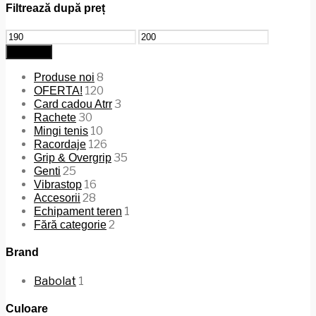
Filtrează după preț
Preț
Preț
minim
maxim
Filtrează
8
Produse noi
120
OFERTA!
3
Card cadou Atrr
30
Rachete
10
Mingi tenis
126
Racordaje
35
Grip & Overgrip
25
Genti
16
Vibrastop
28
Accesorii
1
Echipament teren
2
Fără categorie
Brand
Babolat
1
Culoare