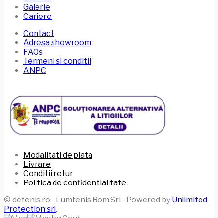
Galerie
Cariere
Contact
Adresa showroom
FAQs
Termeni si conditii
ANPC
Modalitati de plata
Livrare
Conditii retur
Politica de confidentialitate
© detenis.ro - Lumtenis Rom Srl - Powered by
Unlimited
Protection srl
.