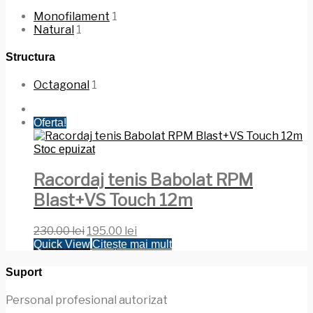
Monofilament
1
Natural
1
Structura
Octagonal
1
Oferta!
Stoc epuizat
Racordaj tenis Babolat RPM
Blast+VS Touch 12m
Prețul
Prețul
230.00
lei
195.00
lei
inițial
curent
Quick View
Citește mai mult
a
este:
fost:
195.00 lei.
Suport
230.00 lei.
Personal profesional autorizat