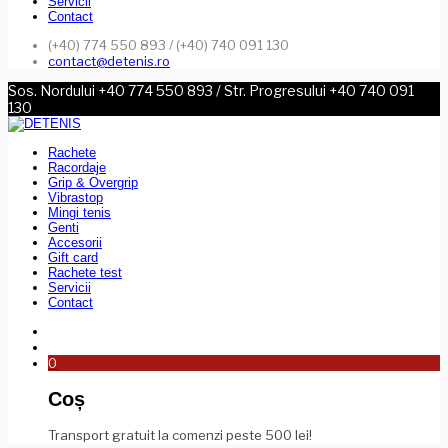
Servicii
Contact
(+40) 774 550 893 / (+40) 740 091 130
contact@detenis.ro
Sos. Nordului +40 774 550 893 / Str. Progresului +40 740 091
130
Rachete
Racordaje
Grip & Overgrip
Vibrastop
Mingi tenis
Genti
Accesorii
Gift card
Rachete test
Servicii
Contact
0
Coș
Transport gratuit la comenzi peste 500 lei!