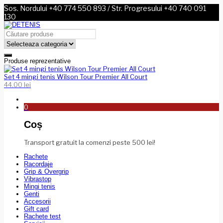
Sos. Nordului +40 774 550 893 / Str. Progresului +40 740 091
130
Produse reprezentative
Set 4 mingi tenis Wilson Tour Premier All Court
44.00
lei
0
Coș
Transport gratuit la comenzi peste 500 lei!
Rachete
Racordaje
Grip & Overgrip
Vibrastop
Mingi tenis
Genti
Accesorii
Gift card
Rachete test