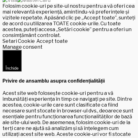
Folosim cookie-uri pe site-ul nostru pentru a vă oferi cea
mai relevantă experiență, amintindu-vă preferințele și
vizitele repetate. Apăsând clic pe „Accept toate”, sunteți
de acord cu utilizarea TOATE cookie-urile. Cu toate
acestea, puteți accesa „Setări cookie” pentru a oferi un
consimțământ controlat.
Setari Cookie
Accept toate
Manage consent
Închide
Privire de ansamblu asupra confidențialității
Acest site web folosește cookie-uri pentru a vă
îmbunătăți experiența în timp ce navigați pe site. Dintre
acestea, cookie-urile care sunt clasificate ca fiind
necesare sunt stocate în browser-ul dvs., deoarece sunt
esențiale pentru funcționarea funcționalităților de bază
ale site-ului web. De asemenea, folosim cookie-uri de la
terți care ne ajută să analizăm și să înțelegem cum
utilizați acest site web. Aceste cookie-uri vor fi stocate