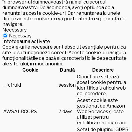
în browser-ul dumneavoastră numai cu acordul
dumneavoastră. De asemenea, aveți opțiunea de a
renunța la aceste cookie-uri. Dar renunțarea la unele
dintre aceste cookie-uri vă poate afecta experiența de
navigare.
Necessary
Necessary
Întotdeauna activate
Cookie-urile necesare sunt absolut esențiale pentru ca
site-ul să funcționeze corect. Aceste cookie-uri asigură
funcționalitățile de bază și caracteristicile de securitate
ale site-ului, în mod anonim.
Cookie
Durată
Descriere
Cloudflare setează
acest cookie pentru a
__cfruid
session
identifica traficul web
de încredere.
Acest cookie este
gestionat de Amazon
AWSALBCORS
7 days
Web Services și este
utilizat pentru
echilibrarea încărcării.
Setat de pluginul GDPR