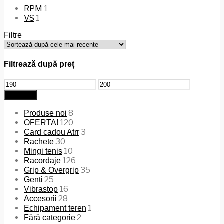
RPM
1
VS
1
Filtre
Filtrează după preț
Preț
Preț
minim
maxim
Filtrează
8
Produse noi
120
OFERTA!
3
Card cadou Atrr
30
Rachete
10
Mingi tenis
126
Racordaje
35
Grip & Overgrip
25
Genti
16
Vibrastop
28
Accesorii
1
Echipament teren
2
Fără categorie