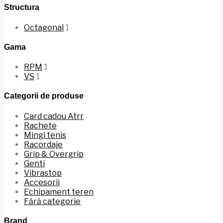
Structura
Octagonal
1
Gama
RPM
1
VS
1
Categorii de produse
Card cadou Atrr
Rachete
Mingi tenis
Racordaje
Grip & Overgrip
Genti
Vibrastop
Accesorii
Echipament teren
Fără categorie
Brand