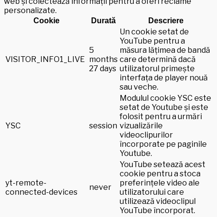
web și colectează informații pentru a oferi reclame
personalizate.
Cookie
Durată
Descriere
Un cookie setat de
YouTube pentru a
5
măsura lățimea de bandă
VISITOR_INFO1_LIVE
months
care determină dacă
27 days
utilizatorul primește
interfața de player nouă
sau veche.
Modulul cookie YSC este
setat de Youtube și este
folosit pentru a urmări
YSC
session
vizualizările
videoclipurilor
încorporate pe paginile
Youtube.
YouTube setează acest
cookie pentru a stoca
yt-remote-
preferințele video ale
never
connected-devices
utilizatorului care
utilizează videoclipul
YouTube încorporat.