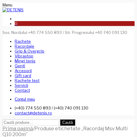
Menu
0
Sos. Nordului +40 774 550 893 / Str. Progresului +40 740 091 130
Rachete
Racordaje
Grip & Overgrip
Vibrastop
Mingi tenis
Genti
Accesorii
Gift card
Rachete test
Servicii
Contact
Contul meu
(+40) 774 550 893 / (+40) 740 091 130
contact@detenis.ro
Caută
Caută
după:
Prima pagină
/
Produse etichetate „Racordaj Msv Multi
Q10 200m”