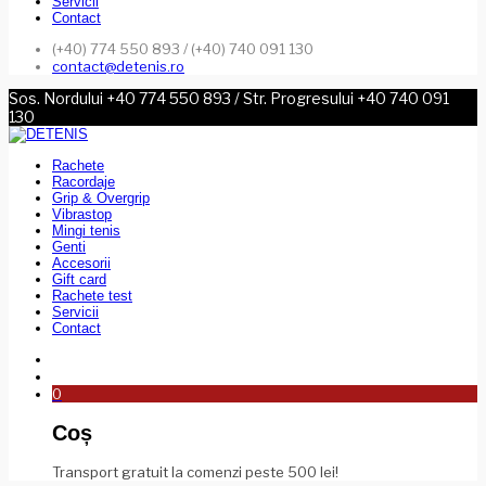
Servicii
Contact
(+40) 774 550 893 / (+40) 740 091 130
contact@detenis.ro
Sos. Nordului +40 774 550 893 / Str. Progresului +40 740 091
130
Rachete
Racordaje
Grip & Overgrip
Vibrastop
Mingi tenis
Genti
Accesorii
Gift card
Rachete test
Servicii
Contact
0
Coș
Transport gratuit la comenzi peste 500 lei!