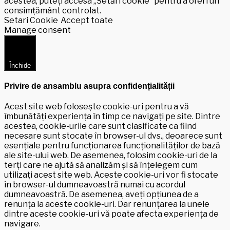
acestea, puteți accesa „Setări cookie” pentru a oferi un
consimțământ controlat.
Setari Cookie
Accept toate
Manage consent
Închide
Privire de ansamblu asupra confidențialității
Acest site web folosește cookie-uri pentru a vă
îmbunătăți experiența în timp ce navigați pe site. Dintre
acestea, cookie-urile care sunt clasificate ca fiind
necesare sunt stocate în browser-ul dvs., deoarece sunt
esențiale pentru funcționarea funcționalităților de bază
ale site-ului web. De asemenea, folosim cookie-uri de la
terți care ne ajută să analizăm și să înțelegem cum
utilizați acest site web. Aceste cookie-uri vor fi stocate
în browser-ul dumneavoastră numai cu acordul
dumneavoastră. De asemenea, aveți opțiunea de a
renunța la aceste cookie-uri. Dar renunțarea la unele
dintre aceste cookie-uri vă poate afecta experiența de
navigare.