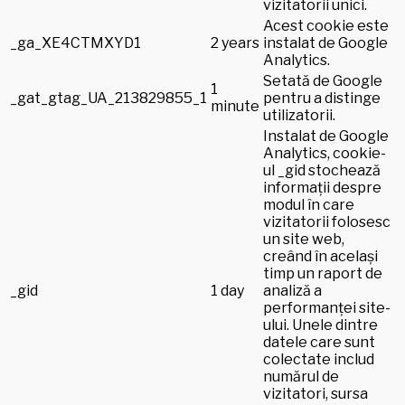
vizitatorii unici.
Acest cookie este
_ga_XE4CTMXYD1
2 years
instalat de Google
Analytics.
Setată de Google
1
_gat_gtag_UA_213829855_1
pentru a distinge
minute
utilizatorii.
Instalat de Google
Analytics, cookie-
ul _gid stochează
informații despre
modul în care
vizitatorii folosesc
un site web,
creând în același
timp un raport de
_gid
1 day
analiză a
performanței site-
ului. Unele dintre
datele care sunt
colectate includ
numărul de
vizitatori, sursa