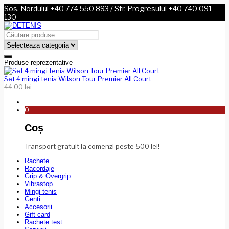
Sos. Nordului +40 774 550 893 / Str. Progresului +40 740 091
130
Produse reprezentative
Set 4 mingi tenis Wilson Tour Premier All Court
44.00
lei
0
Coș
Transport gratuit la comenzi peste 500 lei!
Rachete
Racordaje
Grip & Overgrip
Vibrastop
Mingi tenis
Genti
Accesorii
Gift card
Rachete test