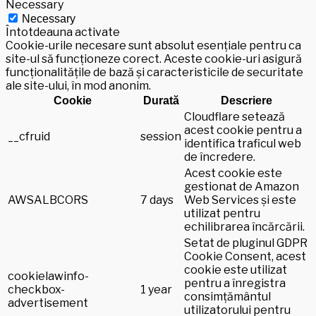
Necessary
Necessary
Întotdeauna activate
Cookie-urile necesare sunt absolut esențiale pentru ca
site-ul să funcționeze corect. Aceste cookie-uri asigură
funcționalitățile de bază și caracteristicile de securitate
ale site-ului, în mod anonim.
Cookie
Durată
Descriere
Cloudflare setează
acest cookie pentru a
__cfruid
session
identifica traficul web
de încredere.
Acest cookie este
gestionat de Amazon
AWSALBCORS
7 days
Web Services și este
utilizat pentru
echilibrarea încărcării.
Setat de pluginul GDPR
Cookie Consent, acest
cookie este utilizat
cookielawinfo-
pentru a înregistra
checkbox-
1 year
consimțământul
advertisement
utilizatorului pentru