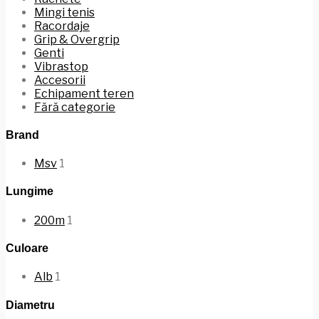
Mingi tenis
Racordaje
Grip & Overgrip
Genti
Vibrastop
Accesorii
Echipament teren
Fără categorie
Brand
Msv
1
Lungime
200m
1
Culoare
Alb
1
Diametru