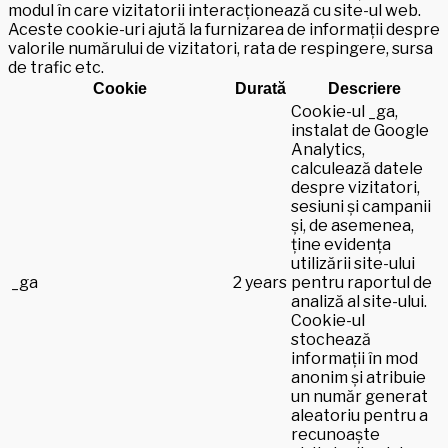
modul în care vizitatorii interacționează cu site-ul web.
Aceste cookie-uri ajută la furnizarea de informații despre
valorile numărului de vizitatori, rata de respingere, sursa
de trafic etc.
Cookie
Durată
Descriere
Cookie-ul _ga,
instalat de Google
Analytics,
calculează datele
despre vizitatori,
sesiuni și campanii
și, de asemenea,
ține evidența
utilizării site-ului
_ga
2 years
pentru raportul de
analiză al site-ului.
Cookie-ul
stochează
informații în mod
anonim și atribuie
un număr generat
aleatoriu pentru a
recunoaște