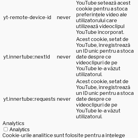
YouTube setează acest
cookie pentru a stoca
preferințele video ale
yt-remote-device-id
never
utilizatorului care
utilizează videoclipul
YouTube încorporat.
Acest cookie, setat de
YouTube, înregistrează
un ID unic pentru a stoca
yt.innertube::nextId
never
date despre ce
videoclipuri de pe
YouTube le-a văzut
utilizatorul.
Acest cookie, setat de
YouTube, înregistrează
un ID unic pentru a stoca
yt.innertube::requests
never
date despre ce
videoclipuri de pe
YouTube le-a văzut
utilizatorul.
Analytics
Analytics
Cookie-urile analitice sunt folosite pentru a înțelege