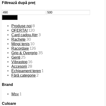
Filtrează după preț
Preț
Preț
minim
maxim
Filtrează
8
Produse noi
120
OFERTA!
3
Card cadou Atrr
30
Rachete
10
Mingi tenis
126
Racordaje
35
Grip & Overgrip
25
Genti
16
Vibrastop
28
Accesorii
1
Echipament teren
2
Fără categorie
Brand
Msv
1
Culoare