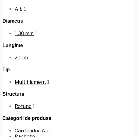
Alb
1
Diametru
1.30 mm
1
Lungime
200m
1
Tip
Multifilament
1
Structura
Rotund
1
Categorii de produse
Card cadou Atrr
Rachete