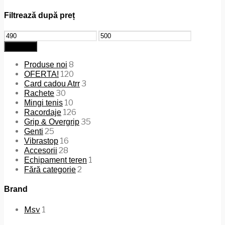
Filtrează după preț
Preț
Preț
minim
maxim
Filtrează
8
Produse noi
120
OFERTA!
3
Card cadou Atrr
30
Rachete
10
Mingi tenis
126
Racordaje
35
Grip & Overgrip
25
Genti
16
Vibrastop
28
Accesorii
1
Echipament teren
2
Fără categorie
Brand
Msv
1