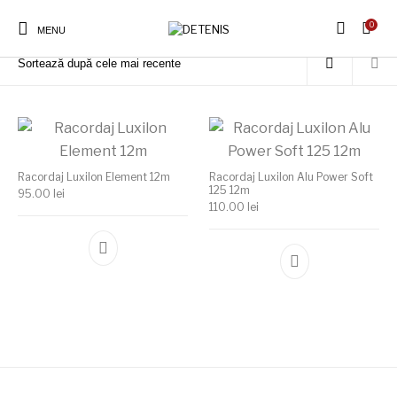
0
Prima pagină
/
Produse etichetate „Racordaj moale Luxilon”
MENU
Racordaj Luxilon Element 12m
Racordaj Luxilon Alu Power Soft
125 12m
95.00
lei
110.00
lei
Acest produs are mai multe variații. Opțiunile