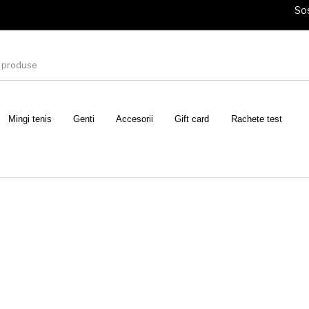
Sos
Mingi tenis
Genti
Accesorii
Gift card
Rachete test