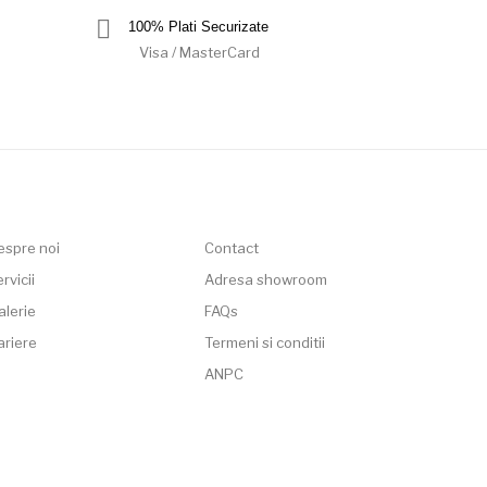
100% Plati Securizate
Visa / MasterCard
espre noi
Contact
rvicii
Adresa showroom
alerie
FAQs
ariere
Termeni si conditii
ANPC