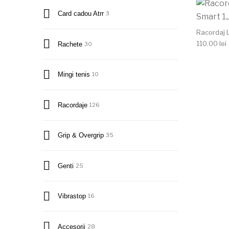
Card cadou Atrr
3
Racordaj 
110.00
lei
Rachete
30
Mingi tenis
10
Racordaje
126
Grip & Overgrip
35
Genti
25
Vibrastop
16
Accesorii
28