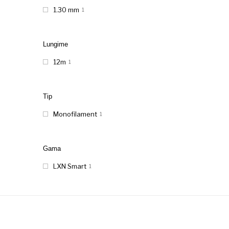
1.30 mm
1
Lungime
12m
1
Tip
Monofilament
1
Gama
LXN Smart
1