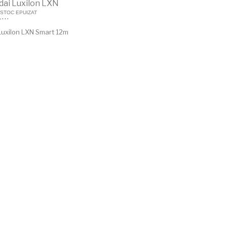
Acest produs are mai multe variații. Opțiunile pot
STOC EPUIZAT
Luxilon LXN Smart 12m