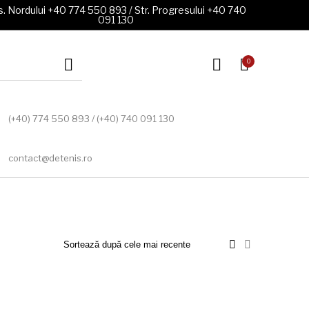
. Nordului +40 774 550 893 / Str. Progresului +40 740
091 130
0
(+40) 774 550 893 / (+40) 740 091 130
contact@detenis.ro