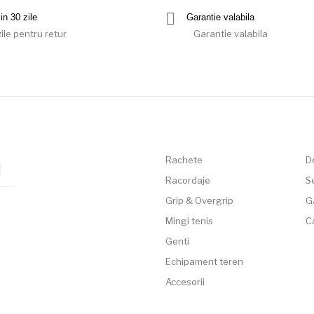
in 30 zile
Garantie valabila
ile pentru retur
Garantie valabila
Rachete
D
Racordaje
Se
Grip & Overgrip
G
Mingi tenis
C
Genti
Echipament teren
Accesorii