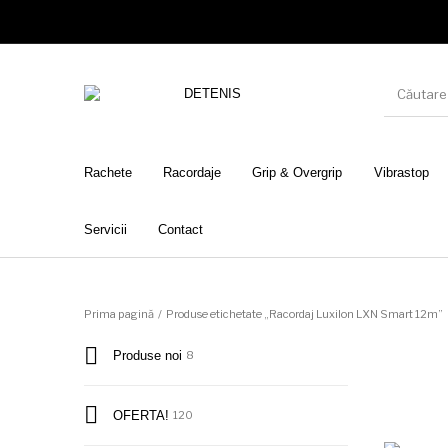
Rachete
Racordaje
Grip & Overgrip
Vibrastop
Servicii
Contact
Prima pagină
/
Produse etichetate „Racordaj Luxilon LXN Smart 12m”
Produse noi
8
OFERTA!
120