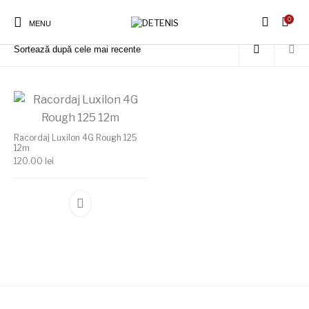
0
Prima pagină
/
Produse etichetate „Racordaj Luxilon galben racheta tenis”
MENU
Racordaj Luxilon 4G Rough 125
12m
120.00
lei