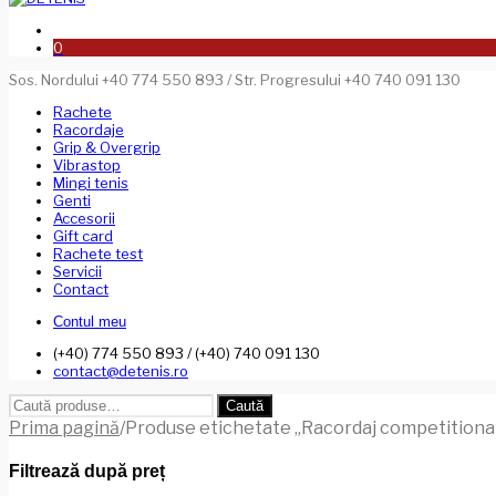
0
Sos. Nordului +40 774 550 893 / Str. Progresului +40 740 091 130
Rachete
Racordaje
Grip & Overgrip
Vibrastop
Mingi tenis
Genti
Accesorii
Gift card
Rachete test
Servicii
Contact
Contul meu
(+40) 774 550 893 / (+40) 740 091 130
contact@detenis.ro
Caută
Caută
după:
Prima pagină
/
Produse etichetate „Racordaj competitional
Filtrează după preț