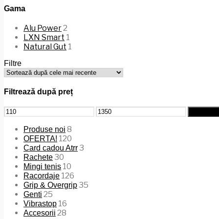
Gama
Alu Power
2
LXN Smart
1
Natural Gut
1
Filtre
Filtrează după preț
Preț
Preț
Filtrează
minim
maxim
8
Produse noi
120
OFERTA!
3
Card cadou Atrr
30
Rachete
10
Mingi tenis
126
Racordaje
35
Grip & Overgrip
25
Genti
16
Vibrastop
28
Accesorii