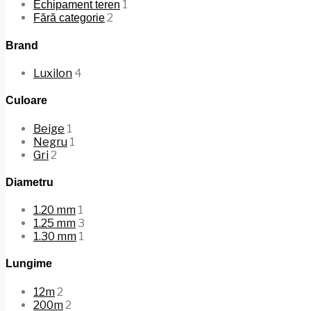
1
Echipament teren
2
Fără categorie
Brand
Luxilon
4
Culoare
Beige
1
Negru
1
Gri
2
Diametru
1.20 mm
1
1.25 mm
3
1.30 mm
1
Lungime
12m
2
200m
2