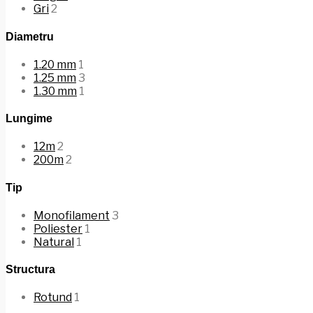
Gri
2
Diametru
1.20 mm
1
1.25 mm
3
1.30 mm
1
Lungime
12m
2
200m
2
Tip
Monofilament
3
Poliester
1
Natural
1
Structura
Rotund
1