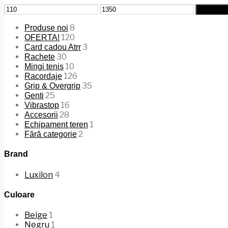
Preț
Preț
Filtrează
minim
maxim
8
Produse noi
120
OFERTA!
3
Card cadou Atrr
30
Rachete
10
Mingi tenis
126
Racordaje
35
Grip & Overgrip
25
Genti
16
Vibrastop
28
Accesorii
1
Echipament teren
2
Fără categorie
Brand
Luxilon
4
Culoare
Beige
1
Negru
1