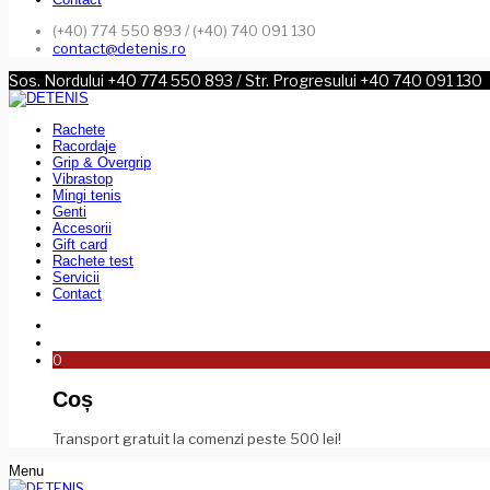
(+40) 774 550 893 / (+40) 740 091 130
contact@detenis.ro
Sos. Nordului +40 774 550 893 / Str. Progresului +40 740 091 130
Rachete
Racordaje
Grip & Overgrip
Vibrastop
Mingi tenis
Genti
Accesorii
Gift card
Rachete test
Servicii
Contact
0
Coș
Transport gratuit la comenzi peste 500 lei!
Menu