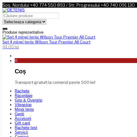
Sos. Nordului +40 774 550 893 / Str. Progresului +40 740 091 130
Produse reprezentative
Set 4 mingi tenis Wilson Tour Premier All Court
44.00
lei
0
Coș
Transport gratuit la comenzi peste 500 lei!
Rachete
Racordaje
Grip & Overgrip
Vibrastop
Mingi tenis
Genti
Accesorii
Gift card
Rachete test
Servicii
Contact