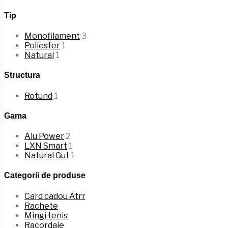
Tip
Monofilament
3
Poliester
1
Natural
1
Structura
Rotund
1
Gama
Alu Power
2
LXN Smart
1
Natural Gut
1
Categorii de produse
Card cadou Atrr
Rachete
Mingi tenis
Racordaje