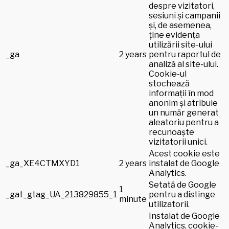
despre vizitatori,
sesiuni și campanii
și, de asemenea,
ține evidența
utilizării site-ului
_ga
2 years
pentru raportul de
analiză al site-ului.
Cookie-ul
stochează
informații în mod
anonim și atribuie
un număr generat
aleatoriu pentru a
recunoaște
vizitatorii unici.
Acest cookie este
_ga_XE4CTMXYD1
2 years
instalat de Google
Analytics.
Setată de Google
1
_gat_gtag_UA_213829855_1
pentru a distinge
minute
utilizatorii.
Instalat de Google
Analytics, cookie-