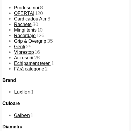
8
Produse noi
120
OFERTA!
3
Card cadou Atrr
30
Rachete
10
Mingi tenis
126
Racordaje
35
Grip & Overgrip
25
Genti
16
Vibrastop
28
Accesorii
1
Echipament teren
2
Fără categorie
Brand
Luxilon
1
Culoare
Galben
1
Diametru