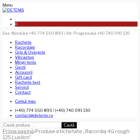
Menu
0
Sos. Nordului +40 774 550 893 / Str. Progresului +40 740 091 130
Rachete
Racordaje
Grip & Overgrip
Vibrastop
Mingi tenis
Genti
Accesorii
Gift card
Rachete test
Servicii
Contact
Contul meu
(+40) 774 550 893 / (+40) 740 091 130
contact@detenis.ro
Caută
Caută
după:
Prima pagină
/
Produse etichetate „Racordaj 4G rough
125 Luxilon”