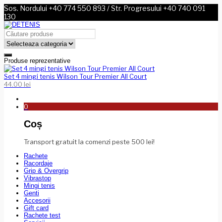
Sos. Nordului +40 774 550 893 / Str. Progresului +40 740 091
130
Produse reprezentative
Set 4 mingi tenis Wilson Tour Premier All Court
44.00
lei
0
Coș
Transport gratuit la comenzi peste 500 lei!
Rachete
Racordaje
Grip & Overgrip
Vibrastop
Mingi tenis
Genti
Accesorii
Gift card
Rachete test