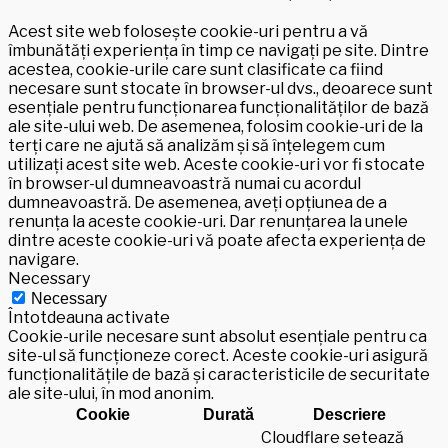
Acest site web folosește cookie-uri pentru a vă
îmbunătăți experiența în timp ce navigați pe site. Dintre
acestea, cookie-urile care sunt clasificate ca fiind
necesare sunt stocate în browser-ul dvs., deoarece sunt
esențiale pentru funcționarea funcționalităților de bază
ale site-ului web. De asemenea, folosim cookie-uri de la
terți care ne ajută să analizăm și să înțelegem cum
utilizați acest site web. Aceste cookie-uri vor fi stocate
în browser-ul dumneavoastră numai cu acordul
dumneavoastră. De asemenea, aveți opțiunea de a
renunța la aceste cookie-uri. Dar renunțarea la unele
dintre aceste cookie-uri vă poate afecta experiența de
navigare.
Necessary
Necessary
Întotdeauna activate
Cookie-urile necesare sunt absolut esențiale pentru ca
site-ul să funcționeze corect. Aceste cookie-uri asigură
funcționalitățile de bază și caracteristicile de securitate
ale site-ului, în mod anonim.
Cookie
Durată
Descriere
Cloudflare setează