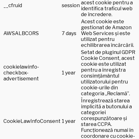
acest cookie pentru a
__cfruid
session
identifica traficul web
de încredere.
Acest cookie este
gestionat de Amazon
AWSALBCORS
7 days
Web Services și este
utilizat pentru
echilibrarea încărcării.
Setat de pluginul GDPR
Cookie Consent, acest
cookie este utilizat
cookielawinfo-
pentru a înregistra
checkbox-
1 year
consimțământul
advertisement
utilizatorului pentru
cookie-urile din
categoria „Reclamă”.
Înregistrează starea
implicită a butonului a
categoriei
corespunzătoare și
CookieLawInfoConsent
1 year
starea CCPA.
Funcționează numai în
coordonare cu cookie-