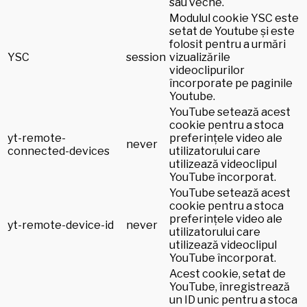
sau veche.
Modulul cookie YSC este
setat de Youtube și este
folosit pentru a urmări
YSC
session
vizualizările
videoclipurilor
încorporate pe paginile
Youtube.
YouTube setează acest
cookie pentru a stoca
yt-remote-
preferințele video ale
never
connected-devices
utilizatorului care
utilizează videoclipul
YouTube încorporat.
YouTube setează acest
cookie pentru a stoca
preferințele video ale
yt-remote-device-id
never
utilizatorului care
utilizează videoclipul
YouTube încorporat.
Acest cookie, setat de
YouTube, înregistrează
un ID unic pentru a stoca