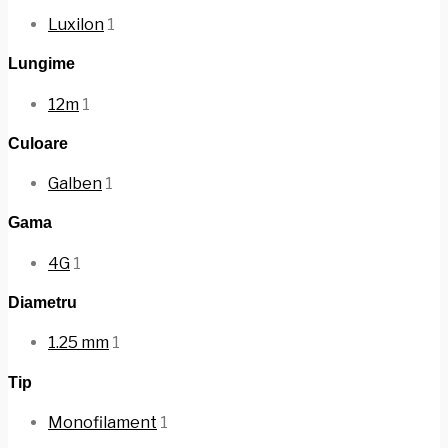
Luxilon
1
Lungime
12m
1
Culoare
Galben
1
Gama
4G
1
Diametru
1.25 mm
1
Tip
Monofilament
1