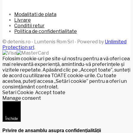
Modalitati de plata
Livrare
Conditii retur
Politica de confidentialitate
© detenis.ro - Lumtenis Rom Srl - Powered by
Unlimited
Protection srl
.
Folosim cookie-uri pe site-ul nostru pentru a vă oferi cea
mai relevantă experiență, amintindu-vă preferințele și
vizitele repetate. Apăsând clic pe „Accept toate”, sunteți
de acord cu utilizarea TOATE cookie-urile. Cu toate
acestea, puteți accesa „Setări cookie” pentru a oferi un
consimțământ controlat.
Setari Cookie
Accept toate
Manage consent
Închide
Privire de ansamblu asupra confidențialității