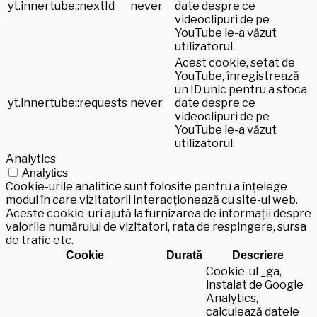
yt.innertube::nextId
never
date despre ce
videoclipuri de pe
YouTube le-a văzut
utilizatorul.
Acest cookie, setat de
YouTube, înregistrează
un ID unic pentru a stoca
yt.innertube::requests
never
date despre ce
videoclipuri de pe
YouTube le-a văzut
utilizatorul.
Analytics
Analytics
Cookie-urile analitice sunt folosite pentru a înțelege
modul în care vizitatorii interacționează cu site-ul web.
Aceste cookie-uri ajută la furnizarea de informații despre
valorile numărului de vizitatori, rata de respingere, sursa
de trafic etc.
Cookie
Durată
Descriere
Cookie-ul _ga,
instalat de Google
Analytics,
calculează datele