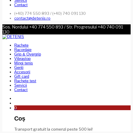
Servicii
Contact
(+40) 774 550 893 / (+40) 740 091 130
contact@detenis.ro
Sos. Nordului +40 774 550 893 / Str. Progresului +40 740 091
130
Rachete
Racordaje
Grip & Overgrip
Vibrastop
Mingi tenis
Genti
Accesorii
Gift card
Rachete test
Servicii
Contact
0
Coș
Transport gratuit la comenzi peste 500 lei!