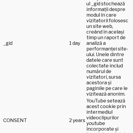
ul _gid stochează
informații despre
modul în care
vizitatorii folosesc
un site web,
creând în același
timp un raport de
_gid
1 day
analiză a
performanței site-
ului. Unele dintre
datele care sunt
colectate includ
numărul de
vizitatori, sursa
acestora și
paginile pe care le
vizitează anonim.
YouTube setează
acest cookie prin
intermediul
videoclipurilor
CONSENT
2 years
youtube
încorporate și