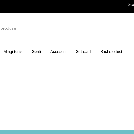
Sos
Mingi tenis
Genti
Accesorii
Gift card
Rachete test