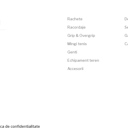
Rachete
D
Racordaje
Se
Grip & Overgrip
G
Mingi tenis
C
Genti
Echipament teren
Accesorii
ica de confidentialitate