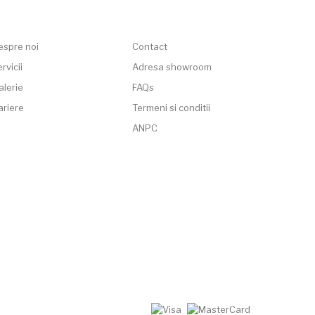
espre noi
Contact
rvicii
Adresa showroom
alerie
FAQs
ariere
Termeni si conditii
ANPC