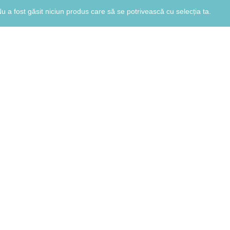
u a fost găsit niciun produs care să se potrivească cu selecția ta.