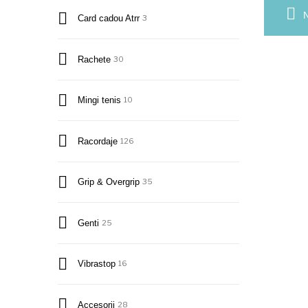
N
Card cadou Atrr
3
Rachete
30
Mingi tenis
10
Racordaje
126
Grip & Overgrip
35
Genti
25
Vibrastop
16
Accesorii
28