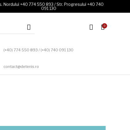
. Nordului +40 774 550 893 / Str. Progresului +40 740
091 130
0
(+40) 774 550 893 / (+40) 740 091 130
contact@detenis.ro