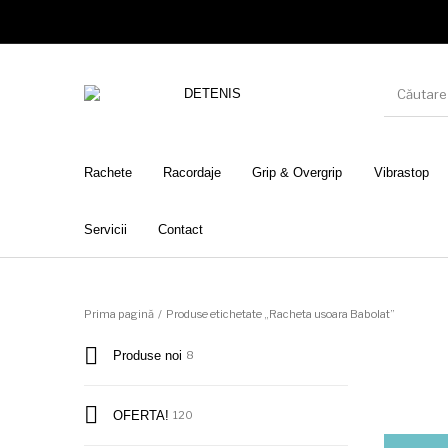
Rachete
Racordaje
Grip & Overgrip
Vibrastop
Servicii
Contact
Prima pagină
/
Produse etichetate „Racheta usoara Babolat”
Produse noi
8
OFERTA!
120