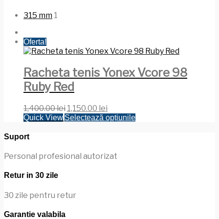
315 mm
1
Oferta!
Racheta tenis Yonex Vcore 98
Ruby Red
Prețul
Prețul
1,400.00
lei
1,150.00
lei
inițial
curent
Acest
Quick View
Selectează opțiunile
a
este:
produs
fost:
1,150.00 lei.
are
Suport
1,400.00 lei.
mai
multe
Personal profesional autorizat
variații.
Opțiunile
Retur in 30 zile
pot
fi
30 zile pentru retur
alese
în
Garantie valabila