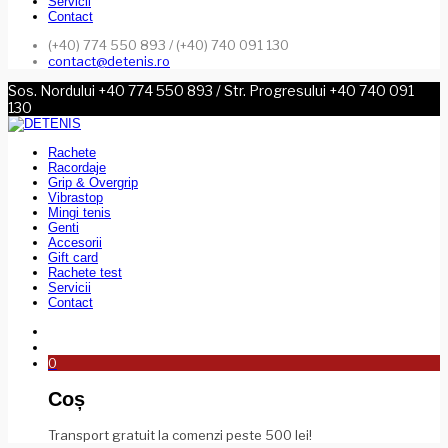
Servicii
Contact
(+40) 774 550 893 / (+40) 740 091 130
contact@detenis.ro
Sos. Nordului +40 774 550 893 / Str. Progresului +40 740 091
130
Rachete
Racordaje
Grip & Overgrip
Vibrastop
Mingi tenis
Genti
Accesorii
Gift card
Rachete test
Servicii
Contact
0
Coș
Transport gratuit la comenzi peste 500 lei!