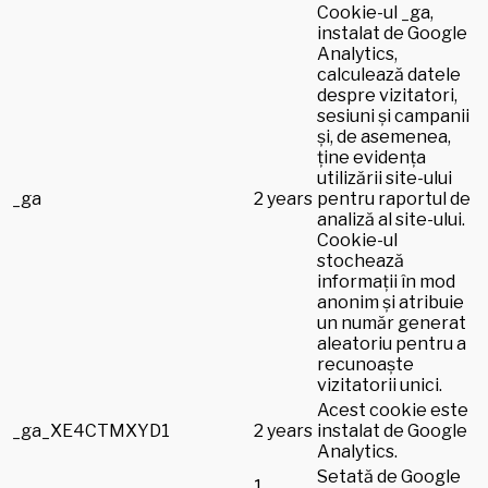
Cookie-ul _ga,
instalat de Google
Analytics,
calculează datele
despre vizitatori,
sesiuni și campanii
și, de asemenea,
ține evidența
utilizării site-ului
_ga
2 years
pentru raportul de
analiză al site-ului.
Cookie-ul
stochează
informații în mod
anonim și atribuie
un număr generat
aleatoriu pentru a
recunoaște
vizitatorii unici.
Acest cookie este
_ga_XE4CTMXYD1
2 years
instalat de Google
Analytics.
Setată de Google
1