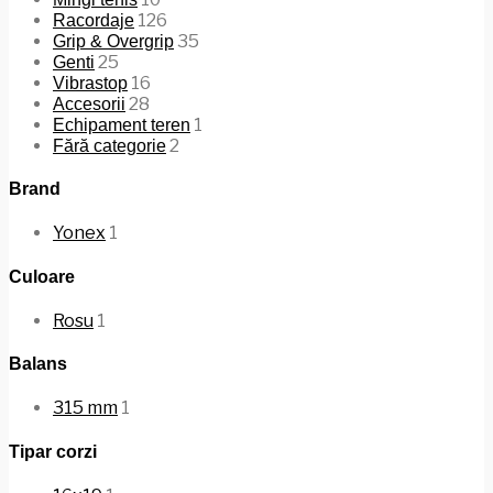
126
Racordaje
35
Grip & Overgrip
25
Genti
16
Vibrastop
28
Accesorii
1
Echipament teren
2
Fără categorie
Brand
Yonex
1
Culoare
Rosu
1
Balans
315 mm
1
Tipar corzi