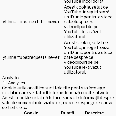
YouTube încorporat.
Acest cookie, setat de
YouTube, înregistrează
un ID unic pentru a stoca
yt.innertube::nextId
never
date despre ce
videoclipuri de pe
YouTube le-a văzut
utilizatorul.
Acest cookie, setat de
YouTube, înregistrează
un ID unic pentru a stoca
yt.innertube::requests
never
date despre ce
videoclipuri de pe
YouTube le-a văzut
utilizatorul.
Analytics
Analytics
Cookie-urile analitice sunt folosite pentru a înțelege
modul în care vizitatorii interacționează cu site-ul web.
Aceste cookie-uri ajută la furnizarea de informații despre
valorile numărului de vizitatori, rata de respingere, sursa
de trafic etc.
Cookie
Durată
Descriere