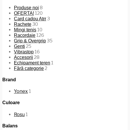
8
Produse noi
120
OFERTA!
3
Card cadou Atrr
30
Rachete
10
Mingi tenis
126
Racordaje
35
Grip & Overgrip
25
Genti
16
Vibrastop
28
Accesorii
1
Echipament teren
2
Fără categorie
Brand
Yonex
1
Culoare
Rosu
1
Balans