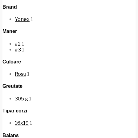
Brand
Yonex
1
Maner
#2
1
#3
1
Culoare
Rosu
1
Greutate
305 g
1
Tipar corzi
16x19
1
Balans