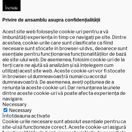
Închide
Privire de ansamblu asupra confidențialității
Acest site web folosește cookie-uri pentru a vă
îmbunătăți experiența în timp ce navigați pe site. Dintre
acestea, cookie-urile care sunt clasificate ca fiind
necesare sunt stocate în browser-ul dvs., deoarece sunt
esențiale pentru funcționarea funcționalităților de bază
ale site-ului web. De asemenea, folosim cookie-uri de la
terți care ne ajută să analizăm și să înțelegem cum
utilizați acest site web. Aceste cookie-uri vor fi stocate
în browser-ul dumneavoastră numai cu acordul
dumneavoastră. De asemenea, aveți opțiunea de a
renunța la aceste cookie-uri. Dar renunțarea la unele
dintre aceste cookie-uri vă poate afecta experiența de
navigare.
Necessary
Necessary
Întotdeauna activate
Cookie-urile necesare sunt absolut esențiale pentru ca
site-ul să funcționeze corect. Aceste cookie-uri asigură