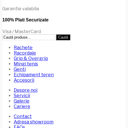
pagina
produsului.
Garantie valabila
100% Plati Securizate
Visa / MasterCard
Caută
Caută
după:
Rachete
Racordaje
Grip & Overgrip
Mingi tenis
Genti
Echipament teren
Accesorii
Despre noi
Servicii
Galerie
Cariere
Contact
Adresa showroom
FAQs