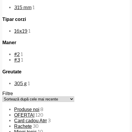
315 mm
1
Tipar corzi
16x19
1
Maner
#2
1
#3
1
Greutate
305 g
1
Filtre
8
Produse noi
120
OFERTA!
3
Card cadou Atrr
30
Rachete
10
Mingi tenis