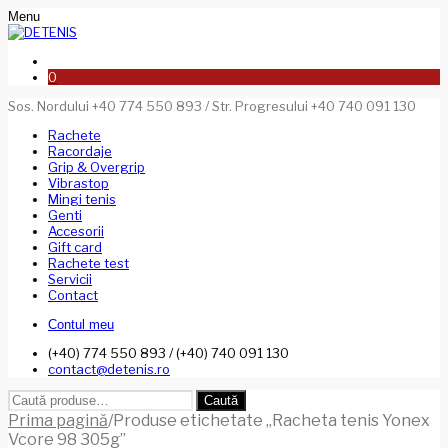
Menu
0
Sos. Nordului +40 774 550 893 / Str. Progresului +40 740 091 130
Rachete
Racordaje
Grip & Overgrip
Vibrastop
Mingi tenis
Genti
Accesorii
Gift card
Rachete test
Servicii
Contact
Contul meu
(+40) 774 550 893 / (+40) 740 091 130
contact@detenis.ro
Caută
Caută
după:
Prima pagină
/
Produse etichetate „Racheta tenis Yonex
Vcore 98 305g”