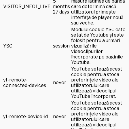
5
măsura lățimea de bandă
VISITOR_INFO1_LIVE
months
care determină dacă
27 days
utilizatorul primește
interfața de player nouă
sau veche.
Modulul cookie YSC este
setat de Youtube și este
folosit pentru a urmări
YSC
session
vizualizările
videoclipurilor
încorporate pe paginile
Youtube.
YouTube setează acest
cookie pentru a stoca
yt-remote-
preferințele video ale
never
connected-devices
utilizatorului care
utilizează videoclipul
YouTube încorporat.
YouTube setează acest
cookie pentru a stoca
preferințele video ale
yt-remote-device-id
never
utilizatorului care
utilizează videoclipul