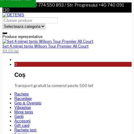
Sos. Nordului +40 774 550 893 / Str. Progresului +40 740 091
130
Produse reprezentative
Set 4 mingi tenis Wilson Tour Premier All Court
44.00
lei
0
Coș
Transport gratuit la comenzi peste 500 lei!
Rachete
Racordaje
Grip & Overgrip
Vibrastop
Mingi tenis
Genti
Accesorii
Gift card
Rachete test