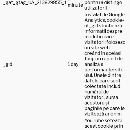
_gat_gtag_UA_213829855_1
pentru a distinge
minute
utilizatorii.
Instalat de Google
Analytics, cookie-
ul _gid stochează
informații despre
modul în care
vizitatorii folosesc
un site web,
creând în același
timp un raport de
_gid
1 day
analiză a
performanței site-
ului. Unele dintre
datele care sunt
colectate includ
numărul de
vizitatori, sursa
acestora și
paginile pe care le
vizitează anonim.
YouTube setează
acest cookie prin