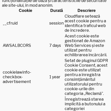
funcționalitățile de bază și caracteristicile de securitate
ale site-ului, în mod anonim.
Cookie
Durată
Descriere
Cloudflare setează
acest cookie pentru a
__cfruid
session
identifica traficul web
de încredere.
Acest cookie este
gestionat de Amazon
AWSALBCORS
7 days
Web Services și este
utilizat pentru
echilibrarea încărcării.
Setat de pluginul GDPR
Cookie Consent, acest
cookie este utilizat
cookielawinfo-
pentru a înregistra
checkbox-
1 year
consimțământul
advertisement
utilizatorului pentru
cookie-urile din
categoria „Reclamă”.
Înregistrează starea
implicită a butonului a
categoriei