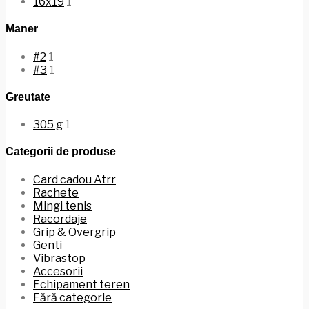
16x19
1
Maner
#2
1
#3
1
Greutate
305 g
1
Categorii de produse
Card cadou Atrr
Rachete
Mingi tenis
Racordaje
Grip & Overgrip
Genti
Vibrastop
Accesorii
Echipament teren
Fără categorie