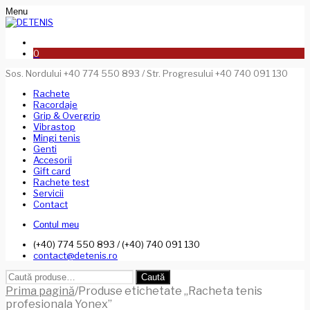
Menu
0
Sos. Nordului +40 774 550 893 / Str. Progresului +40 740 091 130
Rachete
Racordaje
Grip & Overgrip
Vibrastop
Mingi tenis
Genti
Accesorii
Gift card
Rachete test
Servicii
Contact
Contul meu
(+40) 774 550 893 / (+40) 740 091 130
contact@detenis.ro
Caută
Caută
după:
Prima pagină
/
Produse etichetate „Racheta tenis
profesionala Yonex”