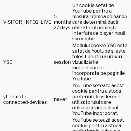
Un cookie setat de
YouTube pentru a
5
măsura lățimea de bandă
VISITOR_INFO1_LIVE
months
care determină dacă
27 days
utilizatorul primește
interfața de player nouă
sau veche.
Modulul cookie YSC este
setat de Youtube și este
folosit pentru a urmări
YSC
session
vizualizările
videoclipurilor
încorporate pe paginile
Youtube.
YouTube setează acest
cookie pentru a stoca
yt-remote-
preferințele video ale
never
connected-devices
utilizatorului care
utilizează videoclipul
YouTube încorporat.
YouTube setează acest
cookie pentru a stoca