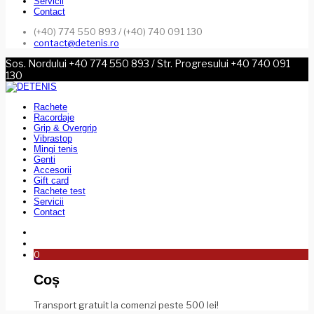
Servicii
Contact
(+40) 774 550 893 / (+40) 740 091 130
contact@detenis.ro
Sos. Nordului +40 774 550 893 / Str. Progresului +40 740 091
130
Rachete
Racordaje
Grip & Overgrip
Vibrastop
Mingi tenis
Genti
Accesorii
Gift card
Rachete test
Servicii
Contact
0
Coș
Transport gratuit la comenzi peste 500 lei!