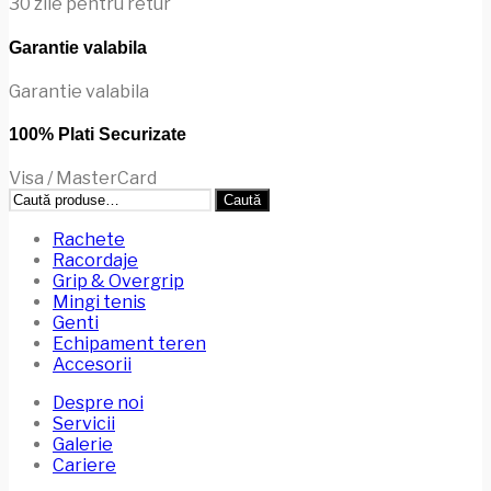
30 zile pentru retur
alese
în
Garantie valabila
pagina
produsului.
Garantie valabila
100% Plati Securizate
Visa / MasterCard
Caută
Caută
după:
Rachete
Racordaje
Grip & Overgrip
Mingi tenis
Genti
Echipament teren
Accesorii
Despre noi
Servicii
Galerie
Cariere