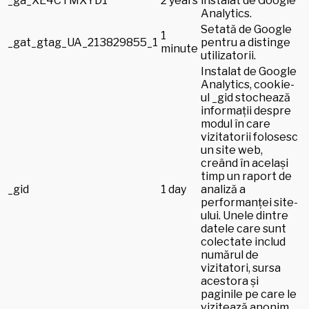
_ga_XE4CTMXYD1
2 years
instalat de Google
Analytics.
Setată de Google
1
_gat_gtag_UA_213829855_1
pentru a distinge
minute
utilizatorii.
Instalat de Google
Analytics, cookie-
ul _gid stochează
informații despre
modul în care
vizitatorii folosesc
un site web,
creând în același
timp un raport de
_gid
1 day
analiză a
performanței site-
ului. Unele dintre
datele care sunt
colectate includ
numărul de
vizitatori, sursa
acestora și
paginile pe care le
vizitează anonim.