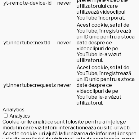
preferințele video ale
yt-remote-device-id
never
utilizatorului care
utilizează videoclipul
YouTube încorporat.
Acest cookie, setat de
YouTube, înregistrează
un ID unic pentru a stoca
yt.innertube::nextId
never
date despre ce
videoclipuri de pe
YouTube le-a văzut
utilizatorul.
Acest cookie, setat de
YouTube, înregistrează
un ID unic pentru a stoca
yt.innertube::requests
never
date despre ce
videoclipuri de pe
YouTube le-a văzut
utilizatorul.
Analytics
Analytics
Cookie-urile analitice sunt folosite pentru a înțelege
modul în care vizitatorii interacționează cu site-ul web.
Aceste cookie-uri ajută la furnizarea de informații despre