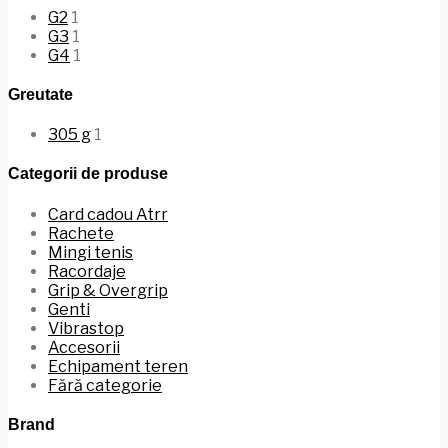
G2
1
G3
1
G4
1
Greutate
305 g
1
Categorii de produse
Card cadou Atrr
Rachete
Mingi tenis
Racordaje
Grip & Overgrip
Genti
Vibrastop
Accesorii
Echipament teren
Fără categorie
Brand