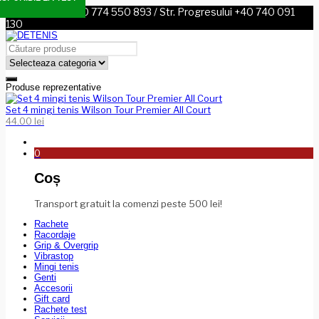
Sos. Nordului +40 774 550 893 / Str. Progresului +40 740 091
130
Produse reprezentative
Set 4 mingi tenis Wilson Tour Premier All Court
44.00
lei
0
Coș
Transport gratuit la comenzi peste 500 lei!
Rachete
Racordaje
Grip & Overgrip
Vibrastop
Mingi tenis
Genti
Accesorii
Gift card
Rachete test