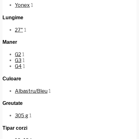
Yonex
1
Lungime
27"
1
Maner
G2
1
G3
1
G4
1
Culoare
Albastru/Bleu
1
Greutate
305 g
1
Tipar corzi