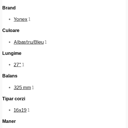
Brand
Yonex
1
Culoare
Albastru/Bleu
1
Lungime
27"
1
Balans
325 mm
1
Tipar corzi
16x19
1
Maner