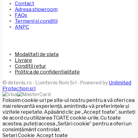
Contact
Adresa showroom
FAQs
Termeni si conditii
ANPC
Modalitati de plata
Livrare
Conditii retur
Politica de confidentialitate
© detenis.ro - Lumtenis Rom Srl - Powered by
Unlimited
Protection srl
.
Folosim cookie-uri pe site-ul nostru pentru a vă oferi cea
mai relevantă experiență, amintindu-vă preferințele și
vizitele repetate. Apăsând clic pe „Accept toate”, sunteți
de acord cu utilizarea TOATE cookie-urile. Cu toate
acestea, puteți accesa „Setări cookie” pentru a oferi un
consimțământ controlat.
Setari Cookie
Accept toate