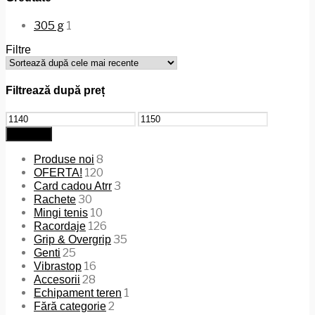
305 g
1
Filtre
Filtrează după preț
Preț
Preț
minim
maxim
Filtrează
8
Produse noi
120
OFERTA!
3
Card cadou Atrr
30
Rachete
10
Mingi tenis
126
Racordaje
35
Grip & Overgrip
25
Genti
16
Vibrastop
28
Accesorii
1
Echipament teren
2
Fără categorie