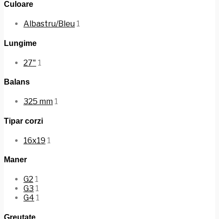
Culoare
Albastru/Bleu
1
Lungime
27"
1
Balans
325 mm
1
Tipar corzi
16x19
1
Maner
G2
1
G3
1
G4
1
Greutate