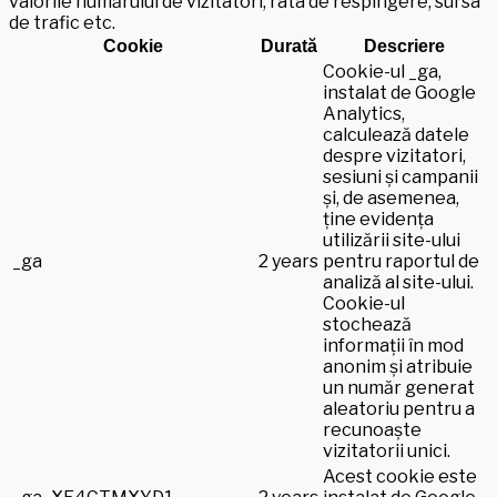
valorile numărului de vizitatori, rata de respingere, sursa
de trafic etc.
Cookie
Durată
Descriere
Cookie-ul _ga,
instalat de Google
Analytics,
calculează datele
despre vizitatori,
sesiuni și campanii
și, de asemenea,
ține evidența
utilizării site-ului
_ga
2 years
pentru raportul de
analiză al site-ului.
Cookie-ul
stochează
informații în mod
anonim și atribuie
un număr generat
aleatoriu pentru a
recunoaște
vizitatorii unici.
Acest cookie este