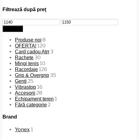
Filtrează după preț
Preț
Preț
minim
maxim
Filtrează
8
Produse noi
120
OFERTA!
3
Card cadou Atrr
30
Rachete
10
Mingi tenis
126
Racordaje
35
Grip & Overgrip
25
Genti
16
Vibrastop
28
Accesorii
1
Echipament teren
2
Fără categorie
Brand
Yonex
1