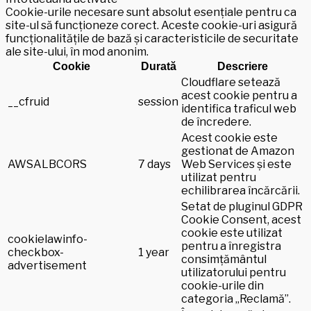
Cookie-urile necesare sunt absolut esențiale pentru ca
site-ul să funcționeze corect. Aceste cookie-uri asigură
funcționalitățile de bază și caracteristicile de securitate
ale site-ului, în mod anonim.
Cookie
Durată
Descriere
Cloudflare setează
acest cookie pentru a
__cfruid
session
identifica traficul web
de încredere.
Acest cookie este
gestionat de Amazon
AWSALBCORS
7 days
Web Services și este
utilizat pentru
echilibrarea încărcării.
Setat de pluginul GDPR
Cookie Consent, acest
cookie este utilizat
cookielawinfo-
pentru a înregistra
checkbox-
1 year
consimțământul
advertisement
utilizatorului pentru
cookie-urile din
categoria „Reclamă”.