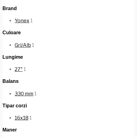
Brand
Yonex
1
Culoare
Gri/Alb
1
Lungime
27"
1
Balans
330 mm
1
Tipar corzi
16x18
1
Maner