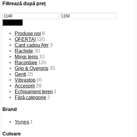
Filtrează după preț
Preț
Preț
minim
maxim
Filtrează
8
Produse noi
120
OFERTA!
3
Card cadou Atrr
30
Rachete
10
Mingi tenis
126
Racordaje
35
Grip & Overgrip
25
Genti
16
Vibrastop
28
Accesorii
1
Echipament teren
2
Fără categorie
Brand
Yonex
1
Culoare