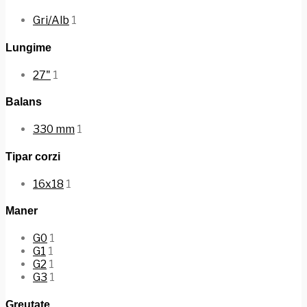
Gri/Alb
1
Lungime
27"
1
Balans
330 mm
1
Tipar corzi
16x18
1
Maner
G0
1
G1
1
G2
1
G3
1
Greutate