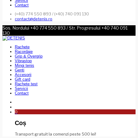
Servicii
Contact
(+40) 774 550 893 / (+40) 740 091 130
contact@detenis.ro
Sos. Nordului +40 774 550 893 / Str. Progresului +40 740 091
130
Rachete
Racordaje
Grip & Overgrip
Vibrastop
Mingi tenis
Genti
Accesorii
Gift card
Rachete test
Servicii
Contact
0
Coș
Transport gratuit la comenzi peste 500 lei!