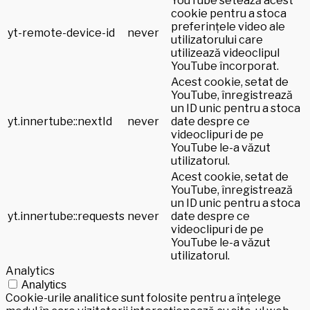
YouTube setează acest
cookie pentru a stoca
preferințele video ale
yt-remote-device-id
never
utilizatorului care
utilizează videoclipul
YouTube încorporat.
Acest cookie, setat de
YouTube, înregistrează
un ID unic pentru a stoca
yt.innertube::nextId
never
date despre ce
videoclipuri de pe
YouTube le-a văzut
utilizatorul.
Acest cookie, setat de
YouTube, înregistrează
un ID unic pentru a stoca
yt.innertube::requests
never
date despre ce
videoclipuri de pe
YouTube le-a văzut
utilizatorul.
Analytics
Analytics
Cookie-urile analitice sunt folosite pentru a înțelege