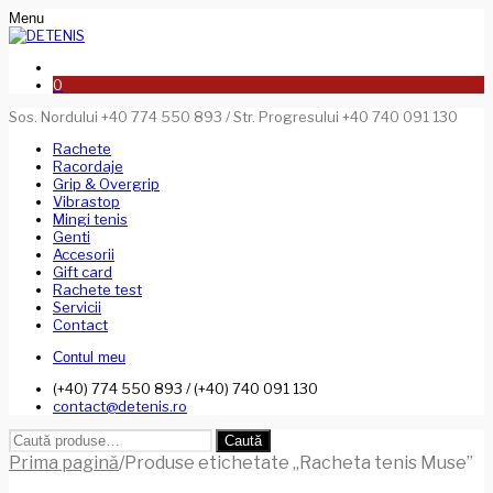
Menu
0
Sos. Nordului +40 774 550 893 / Str. Progresului +40 740 091 130
Rachete
Racordaje
Grip & Overgrip
Vibrastop
Mingi tenis
Genti
Accesorii
Gift card
Rachete test
Servicii
Contact
Contul meu
(+40) 774 550 893 / (+40) 740 091 130
contact@detenis.ro
Caută
Caută
după:
Prima pagină
/
Produse etichetate „Racheta tenis Muse”