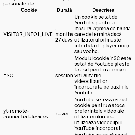
personalizate.
Cookie
Durată
Descriere
Un cookie setat de
YouTube pentru a
5
măsura lățimea de bandă
VISITOR_INFO1_LIVE
months
care determină dacă
27 days
utilizatorul primește
interfața de player nouă
sau veche.
Modulul cookie YSC este
setat de Youtube și este
folosit pentru a urmări
YSC
session
vizualizările
videoclipurilor
încorporate pe paginile
Youtube.
YouTube setează acest
cookie pentru a stoca
yt-remote-
preferințele video ale
never
connected-devices
utilizatorului care
utilizează videoclipul
YouTube încorporat.