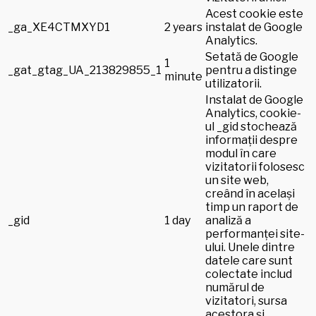
Acest cookie este
_ga_XE4CTMXYD1
2 years
instalat de Google
Analytics.
Setată de Google
1
_gat_gtag_UA_213829855_1
pentru a distinge
minute
utilizatorii.
Instalat de Google
Analytics, cookie-
ul _gid stochează
informații despre
modul în care
vizitatorii folosesc
un site web,
creând în același
timp un raport de
_gid
1 day
analiză a
performanței site-
ului. Unele dintre
datele care sunt
colectate includ
numărul de
vizitatori, sursa
acestora și