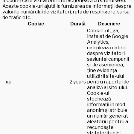
modul în care vizitatorii interacționează cu site-ul web.
Aceste cookie-uri ajută la furnizarea de informații despre
valorile numărului de vizitatori, rata de respingere, sursa
de trafic etc.
Cookie
Durată
Descriere
Cookie-ul _ga,
instalat de Google
Analytics,
calculează datele
despre vizitatori,
sesiuni și campanii
și, de asemenea,
ține evidența
utilizării site-ului
_ga
2 years
pentru raportul de
analiză al site-ului.
Cookie-ul
stochează
informații în mod
anonim și atribuie
un număr generat
aleatoriu pentru a
recunoaște
vizitatorii unici.