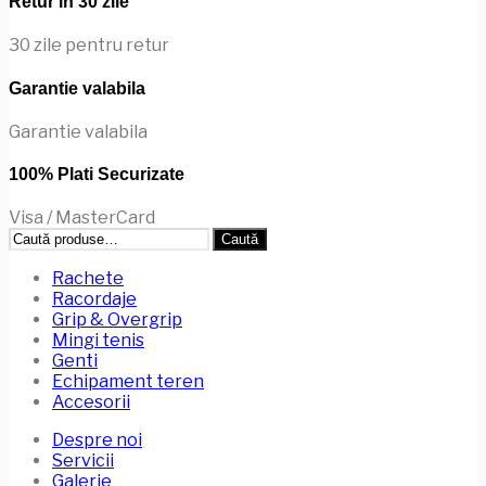
Retur in 30 zile
pot
fi
30 zile pentru retur
alese
în
Garantie valabila
pagina
produsului.
Garantie valabila
100% Plati Securizate
Visa / MasterCard
Caută
Caută
după:
Rachete
Racordaje
Grip & Overgrip
Mingi tenis
Genti
Echipament teren
Accesorii
Despre noi
Servicii
Galerie