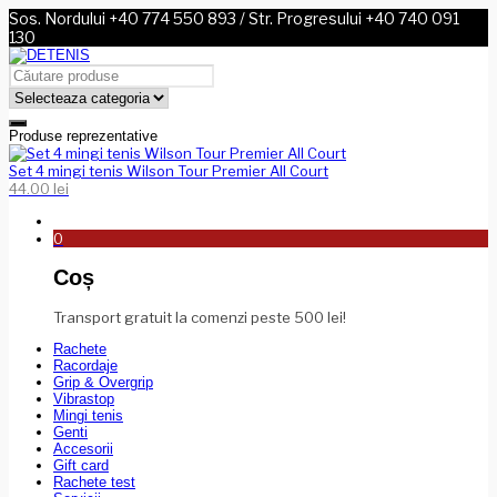
Sos. Nordului +40 774 550 893 / Str. Progresului +40 740 091
130
Produse reprezentative
Set 4 mingi tenis Wilson Tour Premier All Court
44.00
lei
0
Coș
Transport gratuit la comenzi peste 500 lei!
Rachete
Racordaje
Grip & Overgrip
Vibrastop
Mingi tenis
Genti
Accesorii
Gift card
Rachete test