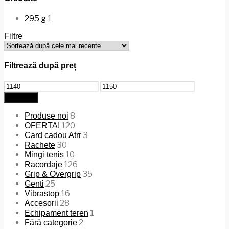
295 g
1
Filtre
Filtrează după preț
Preț
Preț
minim
maxim
Filtrează
8
Produse noi
120
OFERTA!
3
Card cadou Atrr
30
Rachete
10
Mingi tenis
126
Racordaje
35
Grip & Overgrip
25
Genti
16
Vibrastop
28
Accesorii
1
Echipament teren
2
Fără categorie