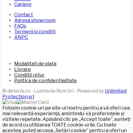
Cariere
Contact
Adresa showroom
FAQs
Termeni si conditii
ANPC
Modalitati de plata
Livrare
Conditii retur
Politica de confidentialitate
© detenis.ro - Lumtenis Rom Srl - Powered by
Unlimited
Protection srl
.
Folosim cookie-uri pe site-ul nostru pentru a vă oferi cea
mai relevantă experiență, amintindu-vă preferințele și
vizitele repetate. Apăsând clic pe „Accept toate”, sunteți
de acord cu utilizarea TOATE cookie-urile. Cu toate
acestea, puteți accesa „Setări cookie” pentru a oferi un