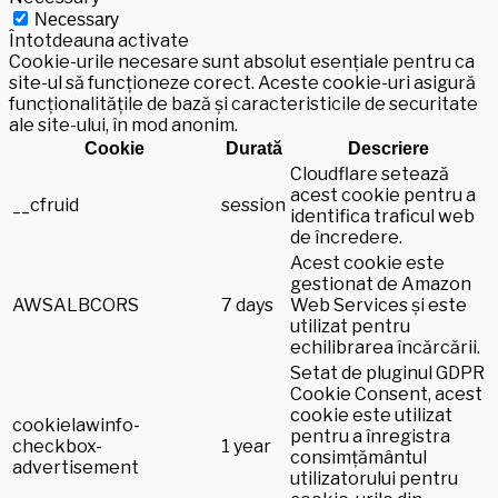
Necessary
Întotdeauna activate
Cookie-urile necesare sunt absolut esențiale pentru ca
site-ul să funcționeze corect. Aceste cookie-uri asigură
funcționalitățile de bază și caracteristicile de securitate
ale site-ului, în mod anonim.
Cookie
Durată
Descriere
Cloudflare setează
acest cookie pentru a
__cfruid
session
identifica traficul web
de încredere.
Acest cookie este
gestionat de Amazon
AWSALBCORS
7 days
Web Services și este
utilizat pentru
echilibrarea încărcării.
Setat de pluginul GDPR
Cookie Consent, acest
cookie este utilizat
cookielawinfo-
pentru a înregistra
checkbox-
1 year
consimțământul
advertisement
utilizatorului pentru