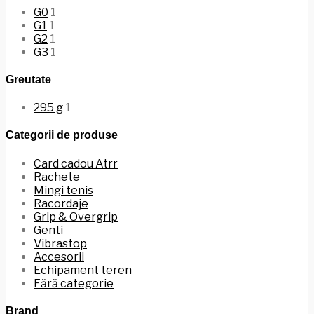
G0
1
G1
1
G2
1
G3
1
Greutate
295 g
1
Categorii de produse
Card cadou Atrr
Rachete
Mingi tenis
Racordaje
Grip & Overgrip
Genti
Vibrastop
Accesorii
Echipament teren
Fără categorie
Brand