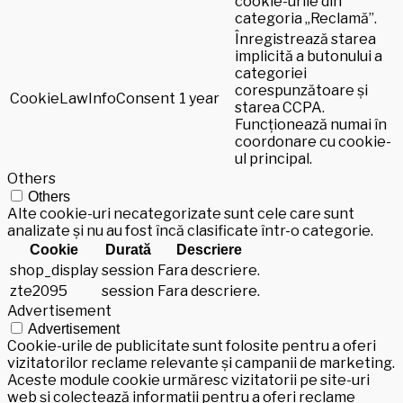
cookie-urile din
categoria „Reclamă”.
Înregistrează starea
implicită a butonului a
categoriei
corespunzătoare și
CookieLawInfoConsent
1 year
starea CCPA.
Funcționează numai în
coordonare cu cookie-
ul principal.
Others
Others
Alte cookie-uri necategorizate sunt cele care sunt
analizate și nu au fost încă clasificate într-o categorie.
Cookie
Durată
Descriere
shop_display
session
Fara descriere.
zte2095
session
Fara descriere.
Advertisement
Advertisement
Cookie-urile de publicitate sunt folosite pentru a oferi
vizitatorilor reclame relevante și campanii de marketing.
Aceste module cookie urmăresc vizitatorii pe site-uri
web și colectează informații pentru a oferi reclame