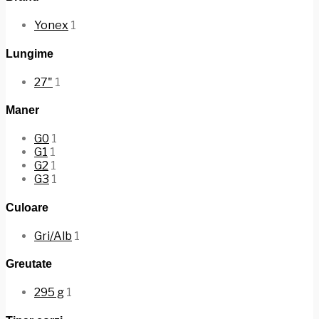
Yonex
1
Lungime
27"
1
Maner
G0
1
G1
1
G2
1
G3
1
Culoare
Gri/Alb
1
Greutate
295 g
1