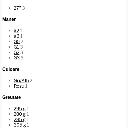
27"
3
Maner
#2
1
#3
1
G0
2
G1
3
G2
3
G3
3
Culoare
Gri/Alb
2
Rosu
1
Greutate
295 g
1
280 g
1
285 g
1
305 g
1