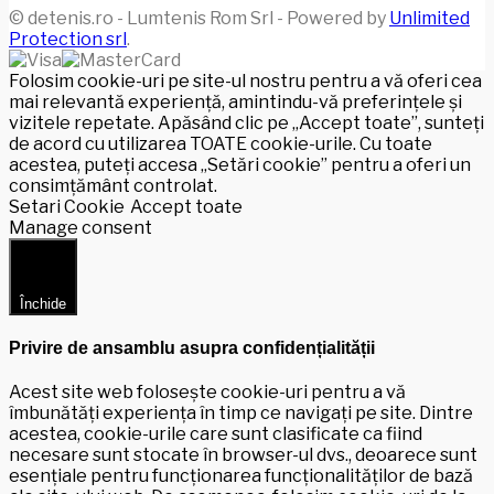
© detenis.ro - Lumtenis Rom Srl - Powered by
Unlimited
Protection srl
.
Folosim cookie-uri pe site-ul nostru pentru a vă oferi cea
mai relevantă experiență, amintindu-vă preferințele și
vizitele repetate. Apăsând clic pe „Accept toate”, sunteți
de acord cu utilizarea TOATE cookie-urile. Cu toate
acestea, puteți accesa „Setări cookie” pentru a oferi un
consimțământ controlat.
Setari Cookie
Accept toate
Manage consent
Închide
Privire de ansamblu asupra confidențialității
Acest site web folosește cookie-uri pentru a vă
îmbunătăți experiența în timp ce navigați pe site. Dintre
acestea, cookie-urile care sunt clasificate ca fiind
necesare sunt stocate în browser-ul dvs., deoarece sunt
esențiale pentru funcționarea funcționalităților de bază