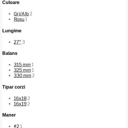
Culoare
Gri/Alb
2
Rosu
1
Lungime
27"
3
Balans
315 mm
1
325 mm
1
330 mm
2
Tipar corzi
16x18
2
16x19
2
Maner
#2
1