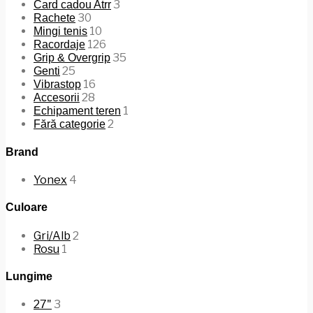
3
Card cadou Atrr
30
Rachete
10
Mingi tenis
126
Racordaje
35
Grip & Overgrip
25
Genti
16
Vibrastop
28
Accesorii
1
Echipament teren
2
Fără categorie
Brand
Yonex
4
Culoare
Gri/Alb
2
Rosu
1
Lungime
27"
3