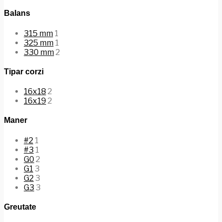
Balans
315 mm
1
325 mm
1
330 mm
2
Tipar corzi
16x18
2
16x19
2
Maner
#2
1
#3
1
G0
2
G1
3
G2
3
G3
3
Greutate