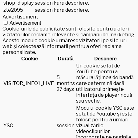
shop_display
session
Fara descriere.
zte2095
session
Fara descriere.
Advertisement
Advertisement
Cookie-urile de publicitate sunt folosite pentru a oferi
vizitatorilor reclame relevante și campanii de marketing.
Aceste module cookie urmăresc vizitatorii pe site-uri
web și colectează informații pentru a oferi reclame
personalizate.
Cookie
Durată
Descriere
Un cookie setat de
YouTube pentru a
5
măsura lățimea de bandă
VISITOR_INFO1_LIVE
months
care determină dacă
27 days
utilizatorul primește
interfața de player nouă
sau veche.
Modulul cookie YSC este
setat de Youtube și este
folosit pentru a urmări
YSC
session
vizualizările
videoclipurilor
încorporate pe paginile