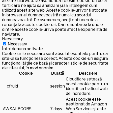
ale site-ului web. De asemenea, folosim cookie-uri de la
terți care ne ajută să analizăm și să înțelegem cum
utilizați acest site web. Aceste cookie-uri vor fi stocate
în browser-ul dumneavoastră numai cu acordul
dumneavoastră. De asemenea, aveți opțiunea de a
renunța la aceste cookie-uri. Dar renunțarea la unele
dintre aceste cookie-uri vă poate afecta experiența de
navigare.
Necessary
Necessary
Întotdeauna activate
Cookie-urile necesare sunt absolut esențiale pentru ca
site-ul să funcționeze corect. Aceste cookie-uri asigură
funcționalitățile de bază și caracteristicile de securitate
ale site-ului, în mod anonim.
Cookie
Durată
Descriere
Cloudflare setează
acest cookie pentru a
__cfruid
session
identifica traficul web
de încredere.
Acest cookie este
gestionat de Amazon
AWSALBCORS
7 days
Web Services și este