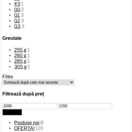
#3
1
G0
2
G1
3
G2
3
G3
3
Greutate
295 g
1
280 g
1
285 g
1
305 g
1
Filtre
Filtrează după preț
Preț
Preț
minim
maxim
Filtrează
8
Produse noi
120
OFERTA!