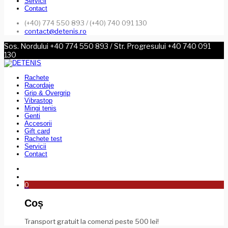
Servicii
Contact
(+40) 774 550 893 / (+40) 740 091 130
contact@detenis.ro
Sos. Nordului +40 774 550 893 / Str. Progresului +40 740 091
130
Rachete
Racordaje
Grip & Overgrip
Vibrastop
Mingi tenis
Genti
Accesorii
Gift card
Rachete test
Servicii
Contact
0
Coș
Transport gratuit la comenzi peste 500 lei!