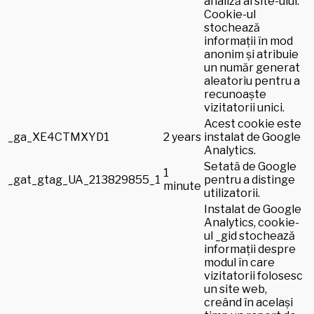
analiză al site-ului.
Cookie-ul
stochează
informații în mod
anonim și atribuie
un număr generat
aleatoriu pentru a
recunoaște
vizitatorii unici.
Acest cookie este
_ga_XE4CTMXYD1
2 years
instalat de Google
Analytics.
Setată de Google
1
_gat_gtag_UA_213829855_1
pentru a distinge
minute
utilizatorii.
Instalat de Google
Analytics, cookie-
ul _gid stochează
informații despre
modul în care
vizitatorii folosesc
un site web,
creând în același