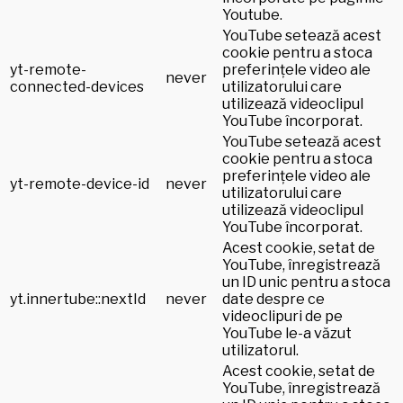
Youtube.
YouTube setează acest
cookie pentru a stoca
yt-remote-
preferințele video ale
never
connected-devices
utilizatorului care
utilizează videoclipul
YouTube încorporat.
YouTube setează acest
cookie pentru a stoca
preferințele video ale
yt-remote-device-id
never
utilizatorului care
utilizează videoclipul
YouTube încorporat.
Acest cookie, setat de
YouTube, înregistrează
un ID unic pentru a stoca
yt.innertube::nextId
never
date despre ce
videoclipuri de pe
YouTube le-a văzut
utilizatorul.
Acest cookie, setat de
YouTube, înregistrează