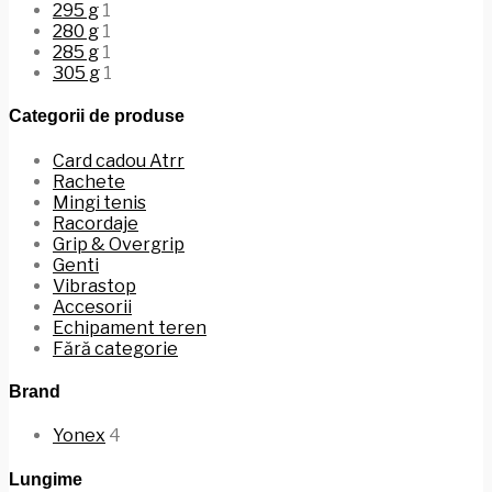
295 g
1
280 g
1
285 g
1
305 g
1
Categorii de produse
Card cadou Atrr
Rachete
Mingi tenis
Racordaje
Grip & Overgrip
Genti
Vibrastop
Accesorii
Echipament teren
Fără categorie
Brand
Yonex
4
Lungime