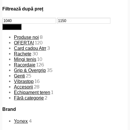
Filtrează după preț
Preț
Preț
minim
maxim
Filtrează
8
Produse noi
120
OFERTA!
3
Card cadou Atrr
30
Rachete
10
Mingi tenis
126
Racordaje
35
Grip & Overgrip
25
Genti
16
Vibrastop
28
Accesorii
1
Echipament teren
2
Fără categorie
Brand
Yonex
4