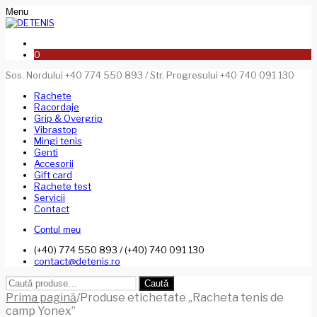
Menu
0
Sos. Nordului +40 774 550 893 / Str. Progresului +40 740 091 130
Rachete
Racordaje
Grip & Overgrip
Vibrastop
Mingi tenis
Genti
Accesorii
Gift card
Rachete test
Servicii
Contact
Contul meu
(+40) 774 550 893 / (+40) 740 091 130
contact@detenis.ro
Caută
Caută
după:
Prima pagină
/
Produse etichetate „Racheta tenis de
camp Yonex”