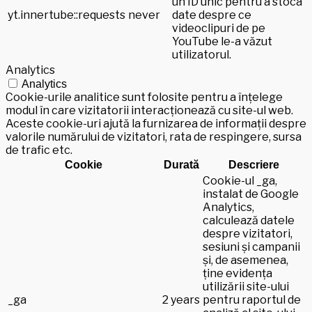
un ID unic pentru a stoca
yt.innertube::requests
never
date despre ce
videoclipuri de pe
YouTube le-a văzut
utilizatorul.
Analytics
Analytics
Cookie-urile analitice sunt folosite pentru a înțelege
modul în care vizitatorii interacționează cu site-ul web.
Aceste cookie-uri ajută la furnizarea de informații despre
valorile numărului de vizitatori, rata de respingere, sursa
de trafic etc.
Cookie
Durată
Descriere
Cookie-ul _ga,
instalat de Google
Analytics,
calculează datele
despre vizitatori,
sesiuni și campanii
și, de asemenea,
ține evidența
utilizării site-ului
_ga
2 years
pentru raportul de