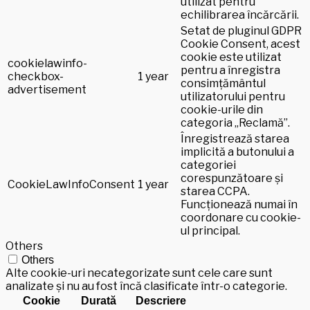
utilizat pentru
echilibrarea încărcării.
Setat de pluginul GDPR
Cookie Consent, acest
cookie este utilizat
cookielawinfo-
pentru a înregistra
checkbox-
1 year
consimțământul
advertisement
utilizatorului pentru
cookie-urile din
categoria „Reclamă”.
Înregistrează starea
implicită a butonului a
categoriei
corespunzătoare și
CookieLawInfoConsent
1 year
starea CCPA.
Funcționează numai în
coordonare cu cookie-
ul principal.
Others
Others
Alte cookie-uri necategorizate sunt cele care sunt
analizate și nu au fost încă clasificate într-o categorie.
Cookie
Durată
Descriere