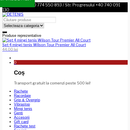
Sos. Nordului +40 774 550 893 / Str. Progresului +40 740 091
130
Produse reprezentative
Set 4 mingi tenis Wilson Tour Premier All Court
44.00
lei
0
Coș
Transport gratuit la comenzi peste 500 lei!
Rachete
Racordaje
Grip & Overgrip
Vibrastop
Mingi tenis
Genti
Accesorii
Gift card
Rachete test