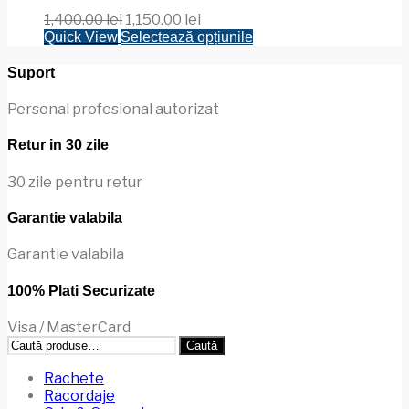
fi
Prețul
Prețul
1,400.00
lei
1,150.00
lei
alese
inițial
curent
Acest
Quick View
Selectează opțiunile
în
a
este:
produs
pagina
fost:
1,150.00 lei.
are
Suport
produsului.
1,400.00 lei.
mai
multe
Personal profesional autorizat
variații.
Opțiunile
Retur in 30 zile
pot
fi
30 zile pentru retur
alese
în
Garantie valabila
pagina
produsului.
Garantie valabila
100% Plati Securizate
Visa / MasterCard
Caută
Caută
după:
Rachete
Racordaje