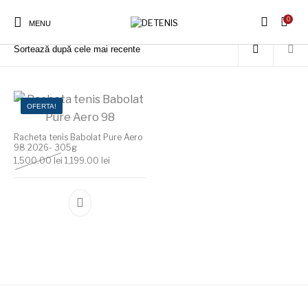
0
Prima pagină
/
Produse etichetate „Racheta tenis Babolat profesionala”
MENU
OFERTA!
Racheta tenis Babolat Pure Aero
98 2026- 305g
Prețul inițial a fost: 1,500.00 lei.
Prețul curent este: 1,199.00 lei.
1,500.00
lei
1,199.00
lei
Acest produs are mai multe variații. Opțiunile