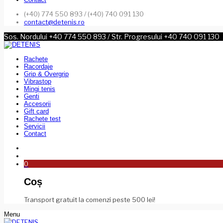
(+40) 774 550 893 / (+40) 740 091 130
contact@detenis.ro
Sos. Nordului +40 774 550 893 / Str. Progresului +40 740 091 130
Rachete
Racordaje
Grip & Overgrip
Vibrastop
Mingi tenis
Genti
Accesorii
Gift card
Rachete test
Servicii
Contact
0
Coș
Transport gratuit la comenzi peste 500 lei!
Menu