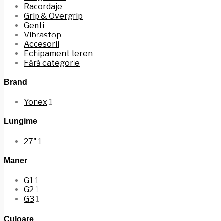
Racordaje
Grip & Overgrip
Genti
Vibrastop
Accesorii
Echipament teren
Fără categorie
Brand
Yonex
1
Lungime
27"
1
Maner
G1
1
G2
1
G3
1
Culoare