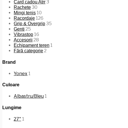
3
Card cadou Atrr
30
Rachete
10
Mingi tenis
126
Racordaje
35
Grip & Overgrip
25
Genti
16
Vibrastop
28
Accesorii
1
Echipament teren
2
Fără categorie
Brand
Yonex
1
Culoare
Albastru/Bleu
1
Lungime
27"
1