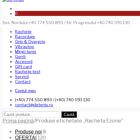
0
Sos. Nordului +40 774 550 893 / Str. Progresului +40 740 091 130
Rachete
Racordaje
Grip & Overgrip
Vibrastop
Mingi tenis
Genti
Accesorii
Gift card
Rachete test
Servicii
Contact
Contul meu
(+40) 774 550 893 / (+40) 740 091 130
contact@detenis.ro
Caută
Caută
după:
Prima pagină
/
Produse etichetate „Racheta Ezone”
8
Produse noi
120
OFERTA!