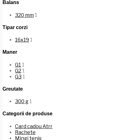
Balans
320 mm
1
Tipar corzi
16x19
1
Maner
G1
1
G2
1
G3
1
Greutate
300 g
1
Categorii de produse
Card cadou Atrr
Rachete
Mingi tenis