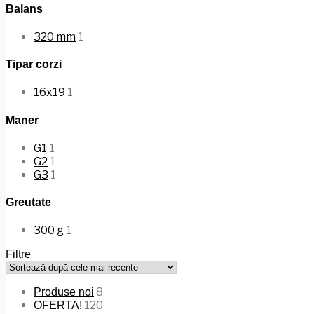
Balans
320 mm
1
Tipar corzi
16x19
1
Maner
G1
1
G2
1
G3
1
Greutate
300 g
1
Filtre
8
Produse noi
120
OFERTA!