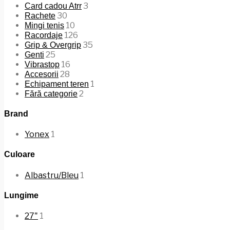
3
Card cadou Atrr
30
Rachete
10
Mingi tenis
126
Racordaje
35
Grip & Overgrip
25
Genti
16
Vibrastop
28
Accesorii
1
Echipament teren
2
Fără categorie
Brand
Yonex
1
Culoare
Albastru/Bleu
1
Lungime
27"
1