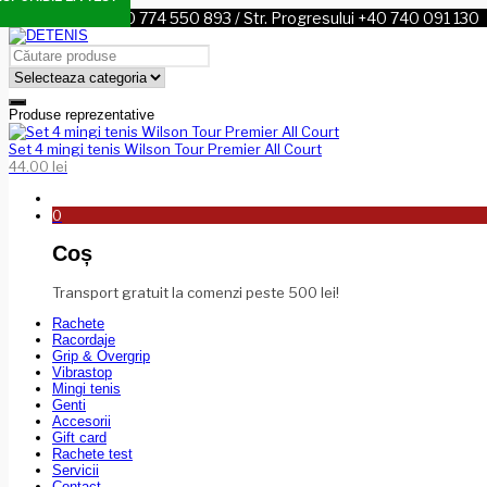
Sos. Nordului +40 774 550 893 / Str. Progresului +40 740 091 130
Produse reprezentative
Set 4 mingi tenis Wilson Tour Premier All Court
44.00
lei
0
Coș
Transport gratuit la comenzi peste 500 lei!
Rachete
Racordaje
Grip & Overgrip
Vibrastop
Mingi tenis
Genti
Accesorii
Gift card
Rachete test
Servicii
Contact