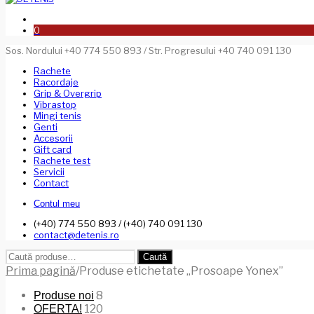
0
Sos. Nordului +40 774 550 893 / Str. Progresului +40 740 091 130
Rachete
Racordaje
Grip & Overgrip
Vibrastop
Mingi tenis
Genti
Accesorii
Gift card
Rachete test
Servicii
Contact
Contul meu
(+40) 774 550 893 / (+40) 740 091 130
contact@detenis.ro
Caută
Caută
după:
Prima pagină
/
Produse etichetate „Prosoape Yonex”
8
Produse noi
120
OFERTA!