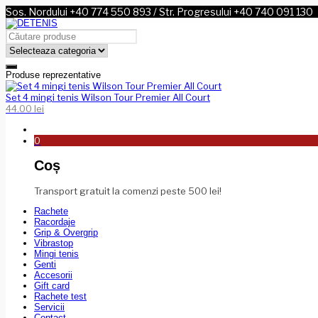
Sos. Nordului +40 774 550 893 / Str. Progresului +40 740 091 130
Produse reprezentative
Set 4 mingi tenis Wilson Tour Premier All Court
44.00
lei
0
Coș
Transport gratuit la comenzi peste 500 lei!
Rachete
Racordaje
Grip & Overgrip
Vibrastop
Mingi tenis
Genti
Accesorii
Gift card
Rachete test
Servicii
Contact