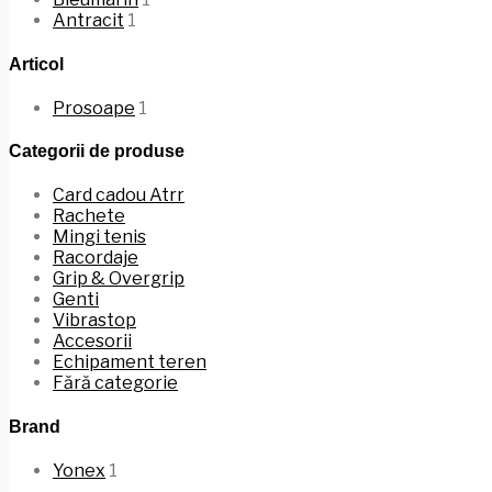
Antracit
1
Articol
Prosoape
1
Categorii de produse
Card cadou Atrr
Rachete
Mingi tenis
Racordaje
Grip & Overgrip
Genti
Vibrastop
Accesorii
Echipament teren
Fără categorie
Brand
Yonex
1