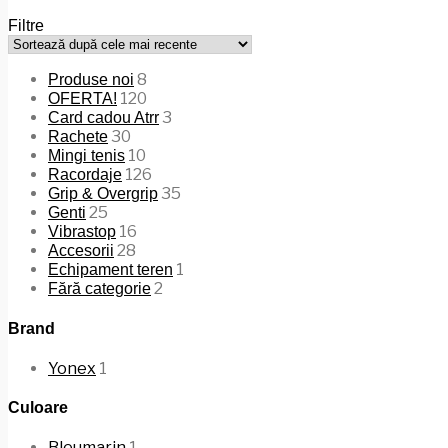
Filtre
8
Produse noi
120
OFERTA!
3
Card cadou Atrr
30
Rachete
10
Mingi tenis
126
Racordaje
35
Grip & Overgrip
25
Genti
16
Vibrastop
28
Accesorii
1
Echipament teren
2
Fără categorie
Brand
Yonex
1
Culoare
Bleumarin
1