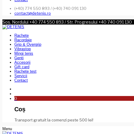
(+40) 774 550 893 / (+40) 740 091 130
contact@detenis.ro
Sos. Nordului +40 774 550 893 / Str. Progresului +40 740 091 130
Rachete
Racordaje
Grip & Overgrip
Vibrastop
Mingi tenis
Genti
Accesorii
Gift card
Rachete test
Servicii
Contact
0
Coș
Transport gratuit la comenzi peste 500 lei!
Menu