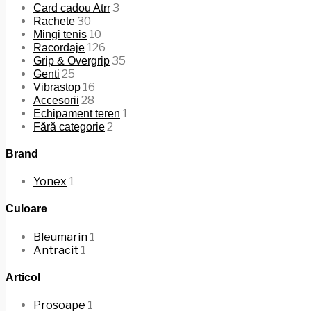
3
Card cadou Atrr
30
Rachete
10
Mingi tenis
126
Racordaje
35
Grip & Overgrip
25
Genti
16
Vibrastop
28
Accesorii
1
Echipament teren
2
Fără categorie
Brand
Yonex
1
Culoare
Bleumarin
1
Antracit
1
Articol
Prosoape
1