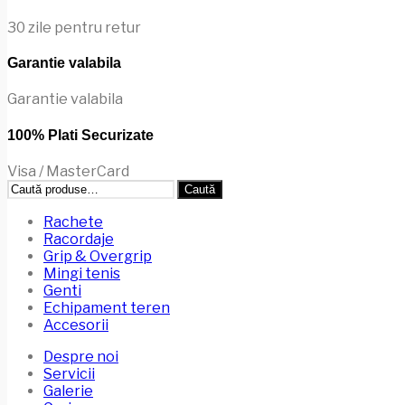
pot
fi
30 zile pentru retur
alese
în
Garantie valabila
pagina
produsului.
Garantie valabila
100% Plati Securizate
Visa / MasterCard
Caută
Caută
după:
Rachete
Racordaje
Grip & Overgrip
Mingi tenis
Genti
Echipament teren
Accesorii
Despre noi
Servicii
Galerie