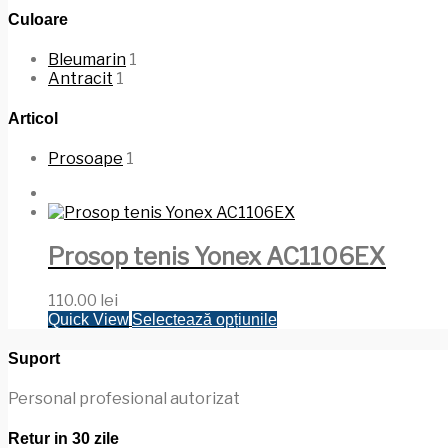
Culoare
Bleumarin
1
Antracit
1
Articol
Prosoape
1
Prosop tenis Yonex AC1106EX
110.00
lei
Acest
Quick View
Selectează opțiunile
produs
are
Suport
mai
multe
Personal profesional autorizat
variații.
Opțiunile
Retur in 30 zile