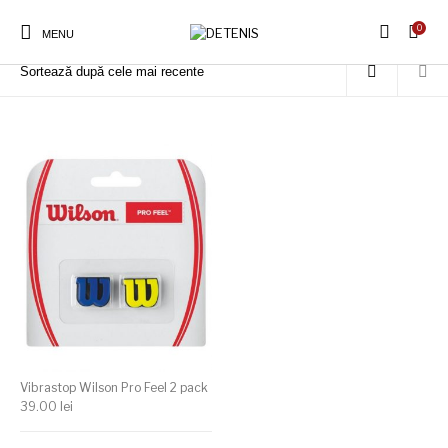
0
Prima pagină
/
Produse etichetate „Pro Feel 2 pack”
MENU
Vibrastop Wilson Pro Feel 2 pack
39.00
lei