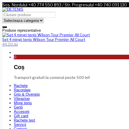
Sos. Nordului +40 774 550 893 / Str. Progresului +40 740 091 130
Produse reprezentative
Set 4 mingi tenis Wilson Tour Premier All Court
44.00
lei
0
Coș
Transport gratuit la comenzi peste 500 lei!
Rachete
Racordaje
Grip & Overgrip
Vibrastop
Mingi tenis
Genti
Accesorii
Gift card
Rachete test
Servicii
Contact