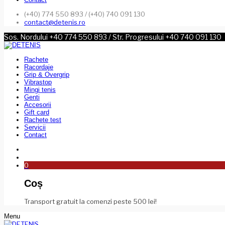
(+40) 774 550 893 / (+40) 740 091 130
contact@detenis.ro
Sos. Nordului +40 774 550 893 / Str. Progresului +40 740 091 130
Rachete
Racordaje
Grip & Overgrip
Vibrastop
Mingi tenis
Genti
Accesorii
Gift card
Rachete test
Servicii
Contact
0
Coș
Transport gratuit la comenzi peste 500 lei!
Menu