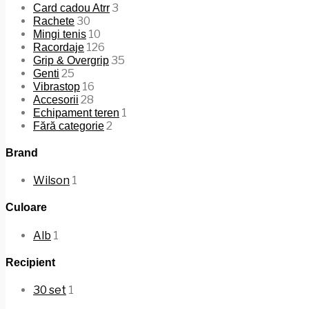
3
Card cadou Atrr
30
Rachete
10
Mingi tenis
126
Racordaje
35
Grip & Overgrip
25
Genti
16
Vibrastop
28
Accesorii
1
Echipament teren
2
Fără categorie
Brand
Wilson
1
Culoare
Alb
1
Recipient
30 set
1