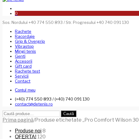
0
Sos. Nordului +40 774 550 893 / Str. Progresului +40 740 091 130
Rachete
Racordaje
Grip & Overgrip
Vibrastop
Mingi tenis
Genti
Accesorii
Gift card
Rachete test
Servicii
Contact
Contul meu
(+40) 774 550 893 / (+40) 740 091 130
contact@detenis.ro
Caută
Caută
după:
Prima pagină
/
Produse etichetate „Pro Comfort Wilson 30
8
Produse noi
120
OFERTA!