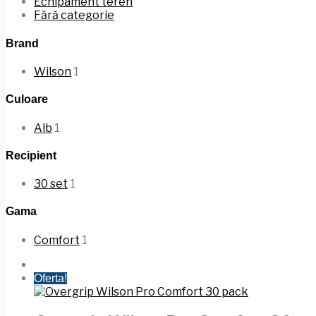
Echipament teren
Fără categorie
Brand
Wilson
1
Culoare
Alb
1
Recipient
30 set
1
Gama
Comfort
1
Oferta!