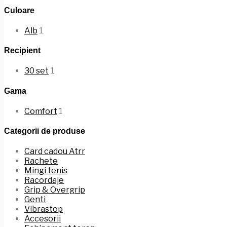
Culoare
Alb
1
Recipient
30 set
1
Gama
Comfort
1
Categorii de produse
Card cadou Atrr
Rachete
Mingi tenis
Racordaje
Grip & Overgrip
Genti
Vibrastop
Accesorii