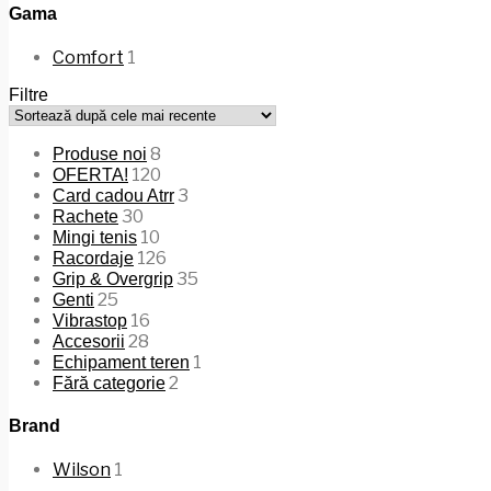
Gama
Comfort
1
Filtre
8
Produse noi
120
OFERTA!
3
Card cadou Atrr
30
Rachete
10
Mingi tenis
126
Racordaje
35
Grip & Overgrip
25
Genti
16
Vibrastop
28
Accesorii
1
Echipament teren
2
Fără categorie
Brand
Wilson
1