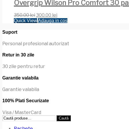
Overgrip Wilson Pro Comfort 30 p
Prețul
Prețul
350.00
lei
300.00
lei
inițial
curent
Quick View
Adauga in cos
a
este:
fost:
300.00 lei.
Suport
350.00 lei.
Personal profesional autorizat
Retur in 30 zile
30 zile pentru retur
Garantie valabila
Garantie valabila
100% Plati Securizate
Visa / MasterCard
Caută
Caută
după:
Rachete