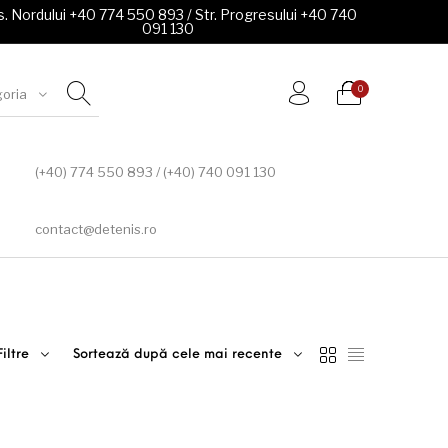
. Nordului +40 774 550 893 / Str. Progresului +40 740
091 130
0
goria
(+40) 774 550 893 / (+40) 740 091 130
contact@detenis.ro
Filtre
Sortează după cele mai recente