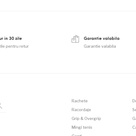
r in 30 zile
Garantie valabila
ile pentru retur
Garantie valabila
Rachete
D
Racordaje
Se
Grip & Overgrip
G
Mingi tenis
C