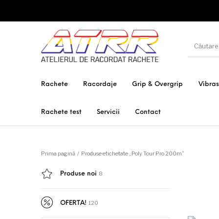
Rachete
Racordaje
Grip & Overgrip
Vibra
Rachete test
Servicii
Contact
Prima pagină
/
Produse etichetate „Poly Tour Pro 200m”
8
Produse noi
120
OFERTA!