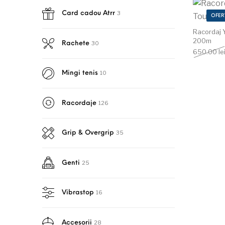
3
Card cadou Atrr
OFER
Racordaj 
200m
30
Rachete
650.00
le
10
Mingi tenis
126
Racordaje
35
Grip & Overgrip
25
Genti
16
Vibrastop
28
Accesorii