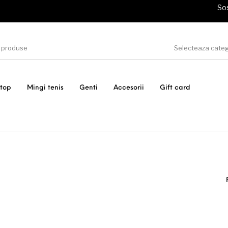
Sos
Selecteaza cate
stop
Mingi tenis
Genti
Accesorii
Gift card