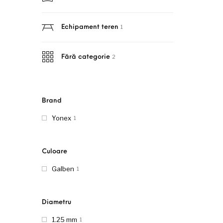
1
Echipament teren
2
Fără categorie
Brand
Yonex
1
Culoare
Galben
1
Diametru
1.25 mm
1