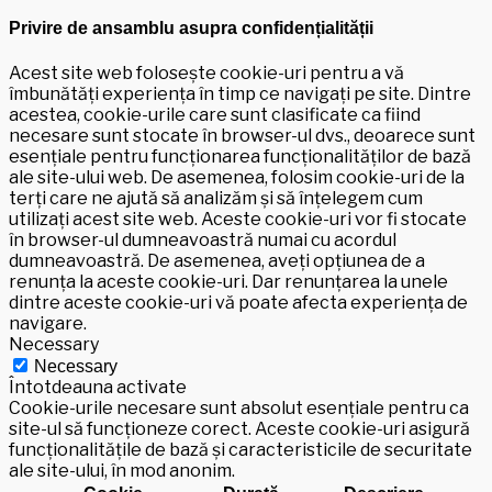
Privire de ansamblu asupra confidențialității
Acest site web folosește cookie-uri pentru a vă
îmbunătăți experiența în timp ce navigați pe site. Dintre
acestea, cookie-urile care sunt clasificate ca fiind
necesare sunt stocate în browser-ul dvs., deoarece sunt
esențiale pentru funcționarea funcționalităților de bază
ale site-ului web. De asemenea, folosim cookie-uri de la
terți care ne ajută să analizăm și să înțelegem cum
utilizați acest site web. Aceste cookie-uri vor fi stocate
în browser-ul dumneavoastră numai cu acordul
dumneavoastră. De asemenea, aveți opțiunea de a
renunța la aceste cookie-uri. Dar renunțarea la unele
dintre aceste cookie-uri vă poate afecta experiența de
navigare.
Necessary
Necessary
Întotdeauna activate
Cookie-urile necesare sunt absolut esențiale pentru ca
site-ul să funcționeze corect. Aceste cookie-uri asigură
funcționalitățile de bază și caracteristicile de securitate
ale site-ului, în mod anonim.