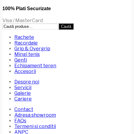
100% Plati Securizate
Visa / MasterCard
Caută
Caută
după:
Rachete
Racordaje
Grip & Overgrip
Mingi tenis
Genti
Echipament teren
Accesorii
Despre noi
Servicii
Galerie
Cariere
Contact
Adresa showroom
FAQs
Termeni si conditii
ANPC