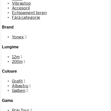
Vibrastop
Accesorii
Echipament teren
Fără categorie
Brand
Yonex
2
Lungime
12m
1
200m
1
Culoare
Grafit
1
Albastru
1
Galben
2
Gama
Poly Tour
2