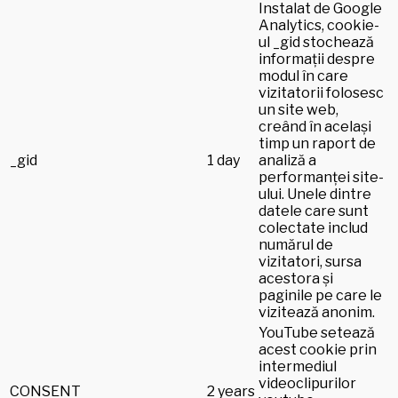
Instalat de Google
Analytics, cookie-
ul _gid stochează
informații despre
modul în care
vizitatorii folosesc
un site web,
creând în același
timp un raport de
_gid
1 day
analiză a
performanței site-
ului. Unele dintre
datele care sunt
colectate includ
numărul de
vizitatori, sursa
acestora și
paginile pe care le
vizitează anonim.
YouTube setează
acest cookie prin
intermediul
videoclipurilor
CONSENT
2 years