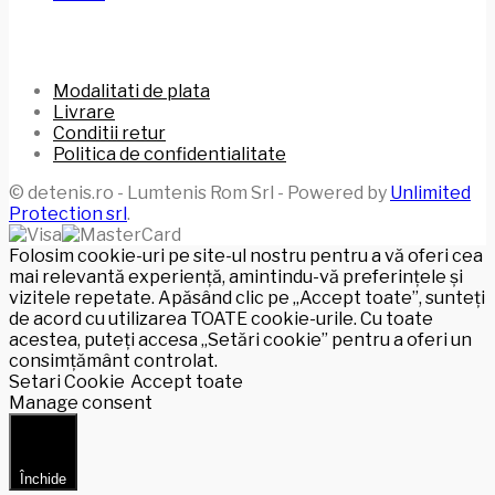
Modalitati de plata
Livrare
Conditii retur
Politica de confidentialitate
© detenis.ro - Lumtenis Rom Srl - Powered by
Unlimited
Protection srl
.
Folosim cookie-uri pe site-ul nostru pentru a vă oferi cea
mai relevantă experiență, amintindu-vă preferințele și
vizitele repetate. Apăsând clic pe „Accept toate”, sunteți
de acord cu utilizarea TOATE cookie-urile. Cu toate
acestea, puteți accesa „Setări cookie” pentru a oferi un
consimțământ controlat.
Setari Cookie
Accept toate
Manage consent
Închide