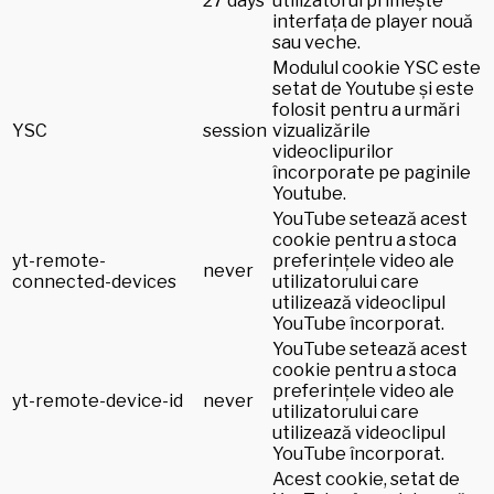
27 days
utilizatorul primește
interfața de player nouă
sau veche.
Modulul cookie YSC este
setat de Youtube și este
folosit pentru a urmări
YSC
session
vizualizările
videoclipurilor
încorporate pe paginile
Youtube.
YouTube setează acest
cookie pentru a stoca
yt-remote-
preferințele video ale
never
connected-devices
utilizatorului care
utilizează videoclipul
YouTube încorporat.
YouTube setează acest
cookie pentru a stoca
preferințele video ale
yt-remote-device-id
never
utilizatorului care
utilizează videoclipul
YouTube încorporat.
Acest cookie, setat de