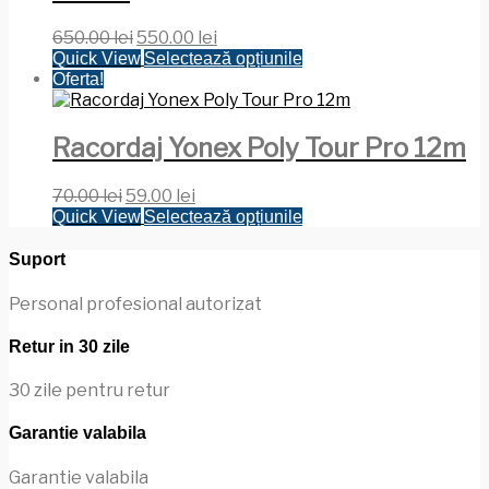
Prețul
Prețul
650.00
lei
550.00
lei
inițial
curent
Acest
Quick View
Selectează opțiunile
a
este:
produs
Oferta!
fost:
550.00 lei.
are
650.00 lei.
mai
multe
Racordaj Yonex Poly Tour Pro 12m
variații.
Opțiunile
Prețul
Prețul
70.00
lei
59.00
lei
pot
inițial
curent
Acest
Quick View
Selectează opțiunile
fi
a
este:
produs
alese
fost:
59.00 lei.
are
Suport
în
70.00 lei.
mai
pagina
multe
Personal profesional autorizat
produsului.
variații.
Opțiunile
Retur in 30 zile
pot
fi
30 zile pentru retur
alese
în
Garantie valabila
pagina
produsului.
Garantie valabila