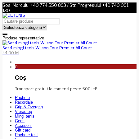
Sos. Nordului +40 774 550 893 / Str. Progresului +40 740 091
130
Produse reprezentative
Set 4 mingi tenis Wilson Tour Premier All Court
44.00
lei
0
Coș
Transport gratuit la comenzi peste 500 lei!
Rachete
Racordaje
Grip & Overgrip
Vibrastop
Mingi tenis
Genti
Accesorii
Gift card
Rachete test