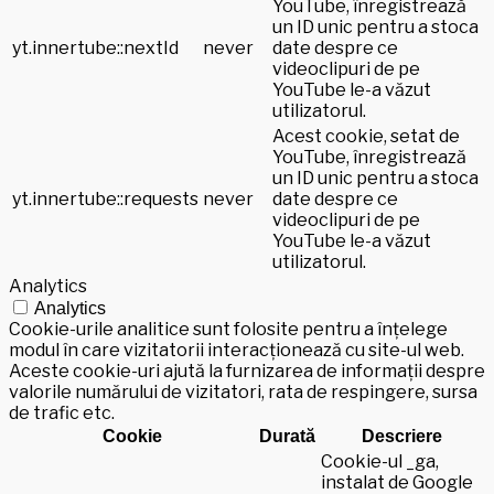
YouTube, înregistrează
un ID unic pentru a stoca
yt.innertube::nextId
never
date despre ce
videoclipuri de pe
YouTube le-a văzut
utilizatorul.
Acest cookie, setat de
YouTube, înregistrează
un ID unic pentru a stoca
yt.innertube::requests
never
date despre ce
videoclipuri de pe
YouTube le-a văzut
utilizatorul.
Analytics
Analytics
Cookie-urile analitice sunt folosite pentru a înțelege
modul în care vizitatorii interacționează cu site-ul web.
Aceste cookie-uri ajută la furnizarea de informații despre
valorile numărului de vizitatori, rata de respingere, sursa
de trafic etc.
Cookie
Durată
Descriere
Cookie-ul _ga,
instalat de Google