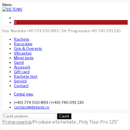
Menu
0
Sos. Nordului +40 774 550 893 / Str. Progresului +40 740 091 130
Rachete
Racordaje
Grip & Overgrip
Vibrastop
Mingi tenis
Genti
Accesorii
Gift card
Rachete test
Servicii
Contact
Contul meu
(+40) 774 550 893 / (+40) 740 091 130
contact@detenis.ro
Caută
Caută
după:
Prima pagină
/
Produse etichetate „Poly Tour Pro 125”