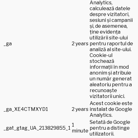
Analytics,
calculează datele
despre vizitatori,
sesiuni și campanii
și, de asemenea,
ține evidența
utilizării site-ului
_ga
2 years
pentru raportul de
analiză al site-ului.
Cookie-ul
stochează
informații în mod
anonim și atribuie
un număr generat
aleatoriu pentru a
recunoaște
vizitatorii unici.
Acest cookie este
_ga_XE4CTMXYD1
2 years
instalat de Google
Analytics.
Setată de Google
1
_gat_gtag_UA_213829855_1
pentru a distinge
minute
utilizatorii.