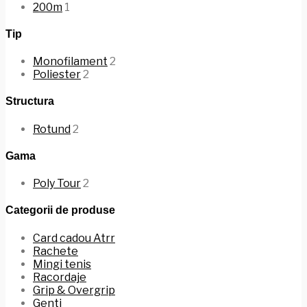
200m
1
Tip
Monofilament
2
Poliester
2
Structura
Rotund
2
Gama
Poly Tour
2
Categorii de produse
Card cadou Atrr
Rachete
Mingi tenis
Racordaje
Grip & Overgrip
Genti