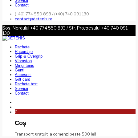
Servicii
Contact
(+40) 774 550 893 / (+40) 740 091 130
contact@detenis.ro
Sos. Nordului +40 774 550 893 / Str. Progresului +40 740 091
130
Rachete
Racordaje
Grip & Overgrip
Vibrastop
Mingi tenis
Genti
Accesorii
Gift card
Rachete test
Servicii
Contact
0
Coș
Transport gratuit la comenzi peste 500 lei!