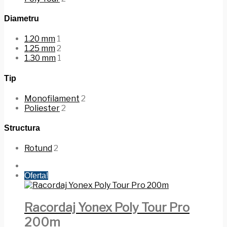
Diametru
1.20 mm
1
1.25 mm
2
1.30 mm
1
Tip
Monofilament
2
Poliester
2
Structura
Rotund
2
Oferta!
Racordaj Yonex Poly Tour Pro
200m