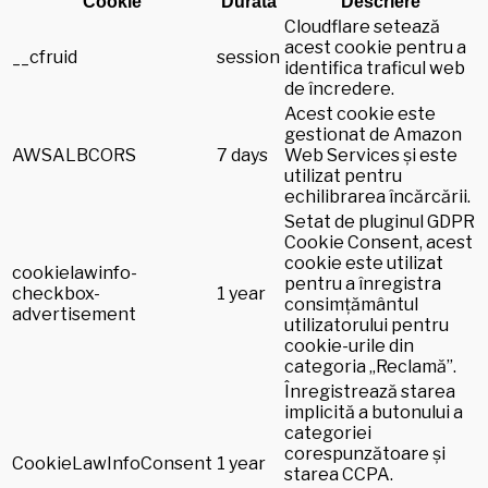
Cookie
Durată
Descriere
Cloudflare setează
acest cookie pentru a
__cfruid
session
identifica traficul web
de încredere.
Acest cookie este
gestionat de Amazon
AWSALBCORS
7 days
Web Services și este
utilizat pentru
echilibrarea încărcării.
Setat de pluginul GDPR
Cookie Consent, acest
cookie este utilizat
cookielawinfo-
pentru a înregistra
checkbox-
1 year
consimțământul
advertisement
utilizatorului pentru
cookie-urile din
categoria „Reclamă”.
Înregistrează starea
implicită a butonului a
categoriei
corespunzătoare și
CookieLawInfoConsent
1 year
starea CCPA.