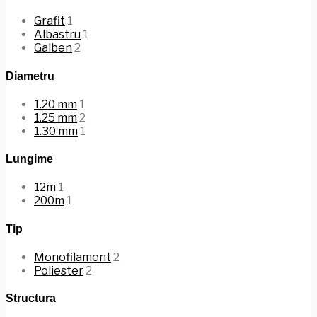
Grafit
1
Albastru
1
Galben
2
Diametru
1.20 mm
1
1.25 mm
2
1.30 mm
1
Lungime
12m
1
200m
1
Tip
Monofilament
2
Poliester
2
Structura