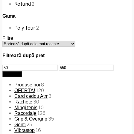
Rotund
2
Gama
Poly Tour
2
Filtre
Filtrează după preț
Preț
Preț
minim
maxim
Filtrează
8
Produse noi
120
OFERTA!
3
Card cadou Atrr
30
Rachete
10
Mingi tenis
126
Racordaje
35
Grip & Overgrip
25
Genti
16
Vibrastop