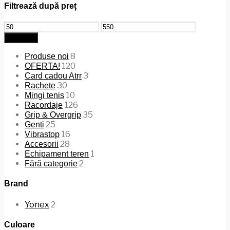
Filtrează după preț
Preț
Preț
minim
maxim
Filtrează
8
Produse noi
120
OFERTA!
3
Card cadou Atrr
30
Rachete
10
Mingi tenis
126
Racordaje
35
Grip & Overgrip
25
Genti
16
Vibrastop
28
Accesorii
1
Echipament teren
2
Fără categorie
Brand
Yonex
2
Culoare