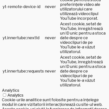
preferințele video ale
yt-remote-device-id
never
utilizatorului care
utilizează videoclipul
YouTube încorporat.
Acest cookie, setat de
YouTube, înregistrează
un ID unic pentru a stoca
yt.innertube::nextId
never
date despre ce
videoclipuri de pe
YouTube le-a văzut
utilizatorul.
Acest cookie, setat de
YouTube, înregistrează
un ID unic pentru a stoca
yt.innertube::requests
never
date despre ce
videoclipuri de pe
YouTube le-a văzut
utilizatorul.
Analytics
Analytics
Cookie-urile analitice sunt folosite pentru a înțelege
modul în care vizitatorii interacționează cu site-ul web.