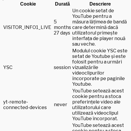
Cookie
Durată
Descriere
Un cookie setat de
YouTube pentru a
5
măsura lățimea de bandă
VISITOR_INFO1_LIVE
months
care determină dacă
27 days
utilizatorul primește
interfața de player nouă
sau veche.
Modulul cookie YSC este
setat de Youtube și este
folosit pentru a urmări
YSC
session
vizualizările
videoclipurilor
încorporate pe paginile
Youtube.
YouTube setează acest
cookie pentru a stoca
yt-remote-
preferințele video ale
never
connected-devices
utilizatorului care
utilizează videoclipul
YouTube încorporat.
YouTube setează acest
cookie pentru a stoca