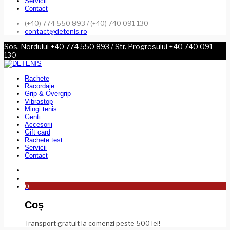
Servicii
Contact
(+40) 774 550 893 / (+40) 740 091 130
contact@detenis.ro
Sos. Nordului +40 774 550 893 / Str. Progresului +40 740 091
130
Rachete
Racordaje
Grip & Overgrip
Vibrastop
Mingi tenis
Genti
Accesorii
Gift card
Rachete test
Servicii
Contact
0
Coș
Transport gratuit la comenzi peste 500 lei!