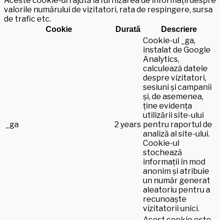
Aceste cookie-uri ajută la furnizarea de informații despre
valorile numărului de vizitatori, rata de respingere, sursa
de trafic etc.
Cookie
Durată
Descriere
Cookie-ul _ga,
instalat de Google
Analytics,
calculează datele
despre vizitatori,
sesiuni și campanii
și, de asemenea,
ține evidența
utilizării site-ului
_ga
2 years
pentru raportul de
analiză al site-ului.
Cookie-ul
stochează
informații în mod
anonim și atribuie
un număr generat
aleatoriu pentru a
recunoaște
vizitatorii unici.
Acest cookie este