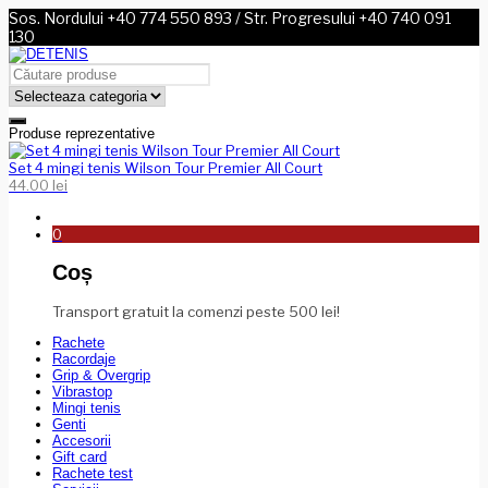
Sos. Nordului +40 774 550 893 / Str. Progresului +40 740 091
130
Produse reprezentative
Set 4 mingi tenis Wilson Tour Premier All Court
44.00
lei
0
Coș
Transport gratuit la comenzi peste 500 lei!
Rachete
Racordaje
Grip & Overgrip
Vibrastop
Mingi tenis
Genti
Accesorii
Gift card
Rachete test