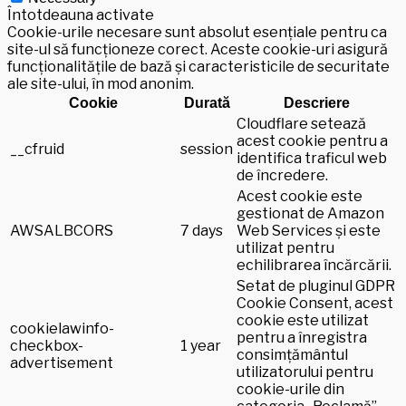
Întotdeauna activate
Cookie-urile necesare sunt absolut esențiale pentru ca
site-ul să funcționeze corect. Aceste cookie-uri asigură
funcționalitățile de bază și caracteristicile de securitate
ale site-ului, în mod anonim.
Cookie
Durată
Descriere
Cloudflare setează
acest cookie pentru a
__cfruid
session
identifica traficul web
de încredere.
Acest cookie este
gestionat de Amazon
AWSALBCORS
7 days
Web Services și este
utilizat pentru
echilibrarea încărcării.
Setat de pluginul GDPR
Cookie Consent, acest
cookie este utilizat
cookielawinfo-
pentru a înregistra
checkbox-
1 year
consimțământul
advertisement
utilizatorului pentru
cookie-urile din