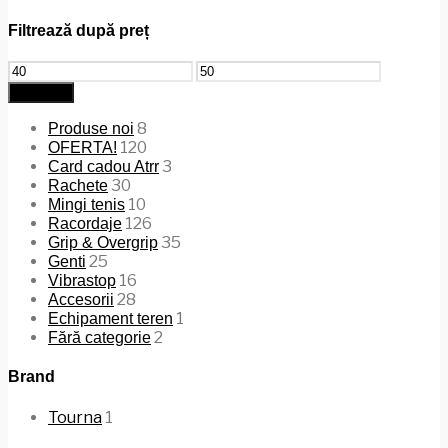
Filtrează după preț
Preț
Preț
minim
maxim
Filtrează
8
Produse noi
120
OFERTA!
3
Card cadou Atrr
30
Rachete
10
Mingi tenis
126
Racordaje
35
Grip & Overgrip
25
Genti
16
Vibrastop
28
Accesorii
1
Echipament teren
2
Fără categorie
Brand
Tourna
1