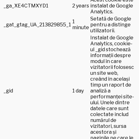
_ga_XE4CTMXYD1
2 years
instalat de Google
Analytics.
Setată de Google
1
_gat_gtag_UA_213829855_1
pentru a distinge
minute
utilizatorii.
Instalat de Google
Analytics, cookie-
ul _gid stochează
informații despre
modul în care
vizitatorii folosesc
un site web,
creând în același
timp un raport de
_gid
1 day
analiză a
performanței site-
ului. Unele dintre
datele care sunt
colectate includ
numărul de
vizitatori, sursa
acestora și
paginile pe care le