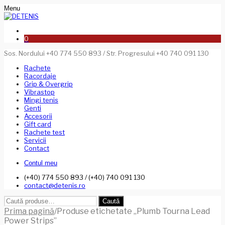
Menu
0
Sos. Nordului +40 774 550 893 / Str. Progresului +40 740 091 130
Rachete
Racordaje
Grip & Overgrip
Vibrastop
Mingi tenis
Genti
Accesorii
Gift card
Rachete test
Servicii
Contact
Contul meu
(+40) 774 550 893 / (+40) 740 091 130
contact@detenis.ro
Caută
Caută
după:
Prima pagină
/
Produse etichetate „Plumb Tourna Lead
Power Strips”