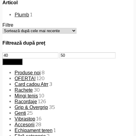
Articol
Plumb
1
Filtre
Filtrează după preț
Preț
Preț
minim
maxim
Filtrează
8
Produse noi
120
OFERTA!
3
Card cadou Atrr
30
Rachete
10
Mingi tenis
126
Racordaje
35
Grip & Overgrip
25
Genti
16
Vibrastop
28
Accesorii
1
Echipament teren