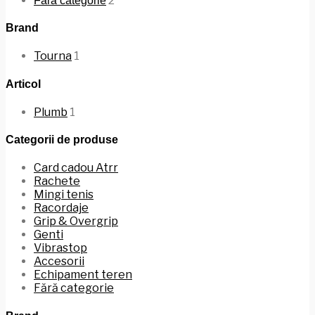
2
Fără categorie
Brand
Tourna
1
Articol
Plumb
1
Categorii de produse
Card cadou Atrr
Rachete
Mingi tenis
Racordaje
Grip & Overgrip
Genti
Vibrastop
Accesorii
Echipament teren
Fără categorie