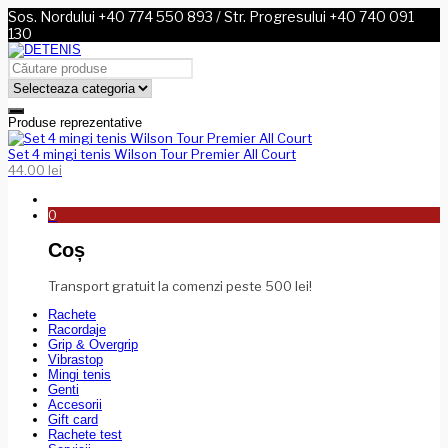
Sos. Nordului +40 774 550 893 / Str. Progresului +40 740 091
130
Produse reprezentative
Set 4 mingi tenis Wilson Tour Premier All Court
44.00
lei
0
Coș
Transport gratuit la comenzi peste 500 lei!
Rachete
Racordaje
Grip & Overgrip
Vibrastop
Mingi tenis
Genti
Accesorii
Gift card
Rachete test