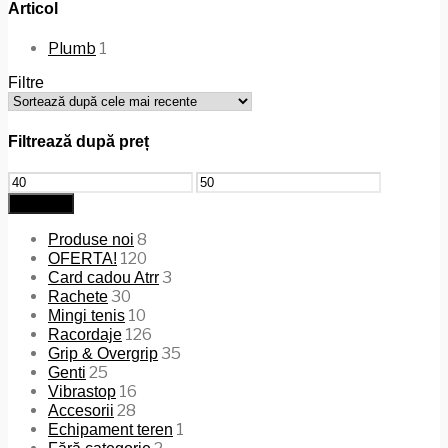
Articol
Plumb
1
Filtre
Filtrează după preț
Preț
Preț
minim
maxim
Filtrează
8
Produse noi
120
OFERTA!
3
Card cadou Atrr
30
Rachete
10
Mingi tenis
126
Racordaje
35
Grip & Overgrip
25
Genti
16
Vibrastop
28
Accesorii
1
Echipament teren