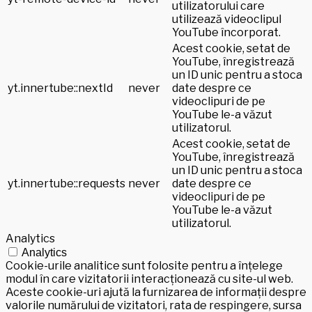
utilizatorului care
utilizează videoclipul
YouTube încorporat.
Acest cookie, setat de
YouTube, înregistrează
un ID unic pentru a stoca
yt.innertube::nextId
never
date despre ce
videoclipuri de pe
YouTube le-a văzut
utilizatorul.
Acest cookie, setat de
YouTube, înregistrează
un ID unic pentru a stoca
yt.innertube::requests
never
date despre ce
videoclipuri de pe
YouTube le-a văzut
utilizatorul.
Analytics
Analytics
Cookie-urile analitice sunt folosite pentru a înțelege
modul în care vizitatorii interacționează cu site-ul web.
Aceste cookie-uri ajută la furnizarea de informații despre
valorile numărului de vizitatori, rata de respingere, sursa