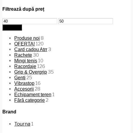
Filtrează după preț
Preț
Preț
minim
maxim
Filtrează
8
Produse noi
120
OFERTA!
3
Card cadou Atrr
30
Rachete
10
Mingi tenis
126
Racordaje
35
Grip & Overgrip
25
Genti
16
Vibrastop
28
Accesorii
1
Echipament teren
2
Fără categorie
Brand
Tourna
1