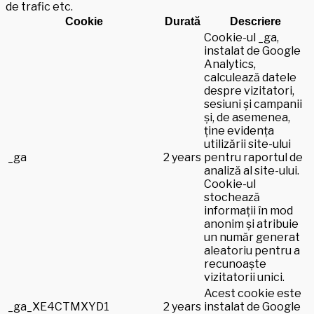
de trafic etc.
Cookie
Durată
Descriere
Cookie-ul _ga,
instalat de Google
Analytics,
calculează datele
despre vizitatori,
sesiuni și campanii
și, de asemenea,
ține evidența
utilizării site-ului
_ga
2 years
pentru raportul de
analiză al site-ului.
Cookie-ul
stochează
informații în mod
anonim și atribuie
un număr generat
aleatoriu pentru a
recunoaște
vizitatorii unici.
Acest cookie este
_ga_XE4CTMXYD1
2 years
instalat de Google