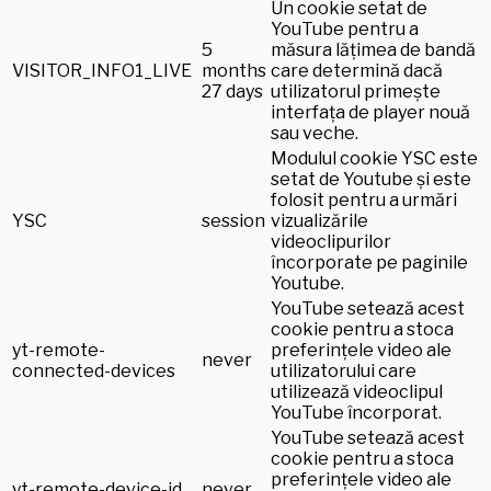
Un cookie setat de
YouTube pentru a
5
măsura lățimea de bandă
VISITOR_INFO1_LIVE
months
care determină dacă
27 days
utilizatorul primește
interfața de player nouă
sau veche.
Modulul cookie YSC este
setat de Youtube și este
folosit pentru a urmări
YSC
session
vizualizările
videoclipurilor
încorporate pe paginile
Youtube.
YouTube setează acest
cookie pentru a stoca
yt-remote-
preferințele video ale
never
connected-devices
utilizatorului care
utilizează videoclipul
YouTube încorporat.
YouTube setează acest
cookie pentru a stoca
preferințele video ale
yt-remote-device-id
never