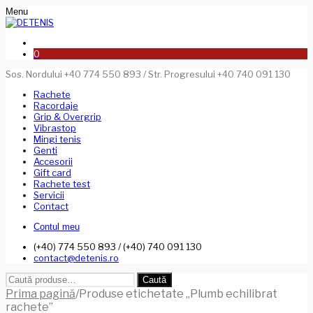
Menu
0
Sos. Nordului +40 774 550 893 / Str. Progresului +40 740 091 130
Rachete
Racordaje
Grip & Overgrip
Vibrastop
Mingi tenis
Genti
Accesorii
Gift card
Rachete test
Servicii
Contact
Contul meu
(+40) 774 550 893 / (+40) 740 091 130
contact@detenis.ro
Caută
Caută
după:
Prima pagină
/
Produse etichetate „Plumb echilibrat
rachete”