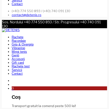
Servicii
Contact
(+40) 774 550 893 / (+40) 740 091 130
contact@detenis.ro
Sos. Nordului +40 774 550 893 / Str. Progresului +40 740 091
130
Rachete
Racordaje
Grip & Overgrip
Vibrastop
Mingi tenis
Genti
Accesorii
Gift card
Rachete test
Servicii
Contact
0
Coș
Transport gratuit la comenzi peste 500 lei!