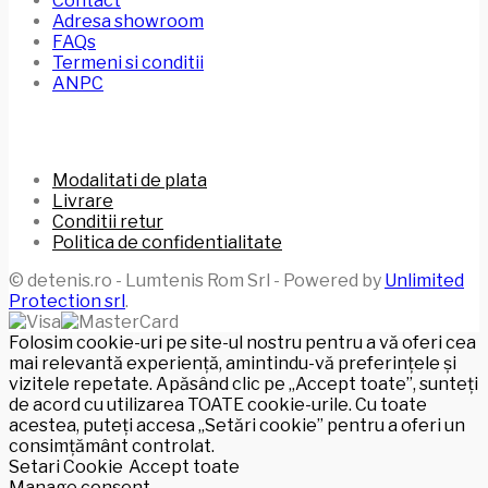
Contact
Adresa showroom
FAQs
Termeni si conditii
ANPC
Modalitati de plata
Livrare
Conditii retur
Politica de confidentialitate
© detenis.ro - Lumtenis Rom Srl - Powered by
Unlimited
Protection srl
.
Folosim cookie-uri pe site-ul nostru pentru a vă oferi cea
mai relevantă experiență, amintindu-vă preferințele și
vizitele repetate. Apăsând clic pe „Accept toate”, sunteți
de acord cu utilizarea TOATE cookie-urile. Cu toate
acestea, puteți accesa „Setări cookie” pentru a oferi un
consimțământ controlat.
Setari Cookie
Accept toate
Manage consent