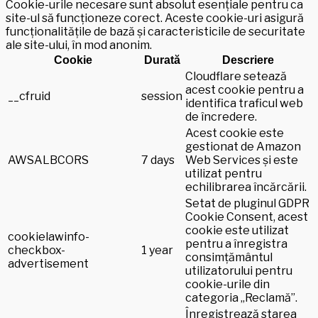
Cookie-urile necesare sunt absolut esențiale pentru ca
site-ul să funcționeze corect. Aceste cookie-uri asigură
funcționalitățile de bază și caracteristicile de securitate
ale site-ului, în mod anonim.
Cookie
Durată
Descriere
Cloudflare setează
acest cookie pentru a
__cfruid
session
identifica traficul web
de încredere.
Acest cookie este
gestionat de Amazon
AWSALBCORS
7 days
Web Services și este
utilizat pentru
echilibrarea încărcării.
Setat de pluginul GDPR
Cookie Consent, acest
cookie este utilizat
cookielawinfo-
pentru a înregistra
checkbox-
1 year
consimțământul
advertisement
utilizatorului pentru
cookie-urile din
categoria „Reclamă”.
Înregistrează starea