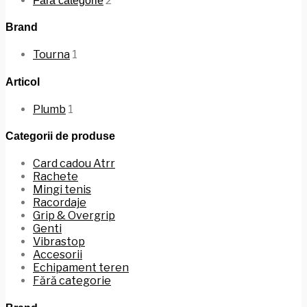
2
Fără categorie
Brand
Tourna
1
Articol
Plumb
1
Categorii de produse
Card cadou Atrr
Rachete
Mingi tenis
Racordaje
Grip & Overgrip
Genti
Vibrastop
Accesorii
Echipament teren
Fără categorie