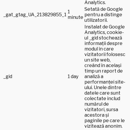
Analytics.
Setată de Google
1
_gat_gtag_UA_213829855_1
pentru a distinge
minute
utilizatorii.
Instalat de Google
Analytics, cookie-
ul _gid stochează
informații despre
modul în care
vizitatorii folosesc
un site web,
creând în același
timp un raport de
_gid
1 day
analiză a
performanței site-
ului. Unele dintre
datele care sunt
colectate includ
numărul de
vizitatori, sursa
acestora și
paginile pe care le
vizitează anonim.