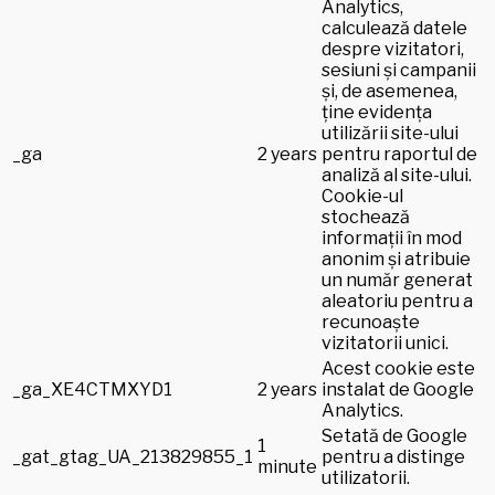
Analytics,
calculează datele
despre vizitatori,
sesiuni și campanii
și, de asemenea,
ține evidența
utilizării site-ului
_ga
2 years
pentru raportul de
analiză al site-ului.
Cookie-ul
stochează
informații în mod
anonim și atribuie
un număr generat
aleatoriu pentru a
recunoaște
vizitatorii unici.
Acest cookie este
_ga_XE4CTMXYD1
2 years
instalat de Google
Analytics.
Setată de Google
1
_gat_gtag_UA_213829855_1
pentru a distinge
minute
utilizatorii.