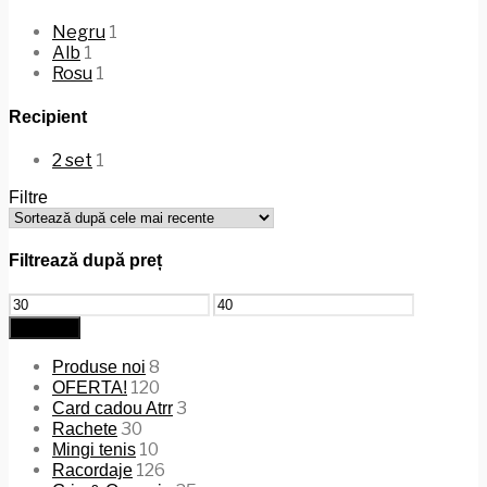
Negru
1
Alb
1
Rosu
1
Recipient
2 set
1
Filtre
Filtrează după preț
Preț
Preț
minim
maxim
Filtrează
8
Produse noi
120
OFERTA!
3
Card cadou Atrr
30
Rachete
10
Mingi tenis
126
Racordaje