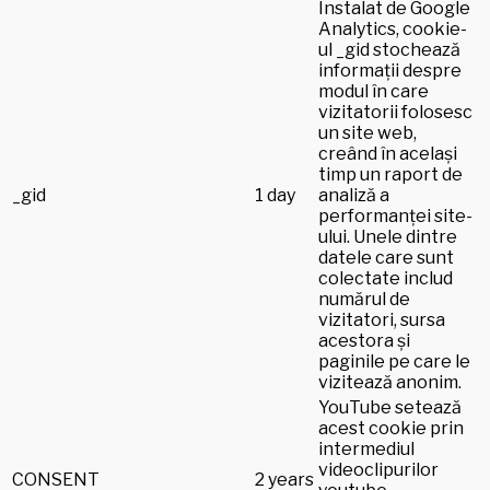
Instalat de Google
Analytics, cookie-
ul _gid stochează
informații despre
modul în care
vizitatorii folosesc
un site web,
creând în același
timp un raport de
_gid
1 day
analiză a
performanței site-
ului. Unele dintre
datele care sunt
colectate includ
numărul de
vizitatori, sursa
acestora și
paginile pe care le
vizitează anonim.
YouTube setează
acest cookie prin
intermediul
videoclipurilor
CONSENT
2 years