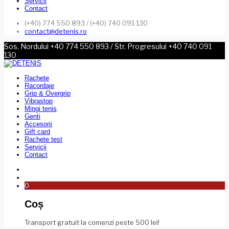
Servicii
Contact
(+40) 774 550 893 / (+40) 740 091 130
contact@detenis.ro
Sos. Nordului +40 774 550 893 / Str. Progresului +40 740 091
130
Rachete
Racordaje
Grip & Overgrip
Vibrastop
Mingi tenis
Genti
Accesorii
Gift card
Rachete test
Servicii
Contact
0
Coș
Transport gratuit la comenzi peste 500 lei!