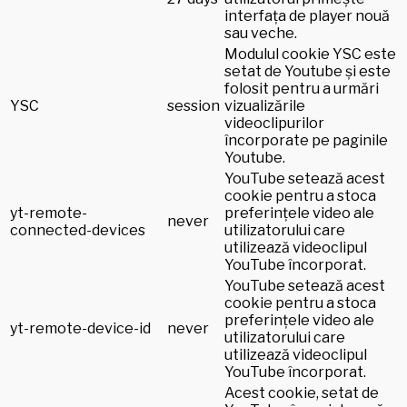
interfața de player nouă
sau veche.
Modulul cookie YSC este
setat de Youtube și este
folosit pentru a urmări
YSC
session
vizualizările
videoclipurilor
încorporate pe paginile
Youtube.
YouTube setează acest
cookie pentru a stoca
yt-remote-
preferințele video ale
never
connected-devices
utilizatorului care
utilizează videoclipul
YouTube încorporat.
YouTube setează acest
cookie pentru a stoca
preferințele video ale
yt-remote-device-id
never
utilizatorului care
utilizează videoclipul
YouTube încorporat.
Acest cookie, setat de