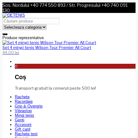
Sos. Nordului +40 774 550 893 / Str. Progresului +40 740 091
130
Produse reprezentative
Set 4 mingi tenis Wilson Tour Premier All Court
44.00
lei
0
Coș
Transport gratuit la comenzi peste 500 lei!
Rachete
Racordaje
Grip & Overgrip
Vibrastop
Mingi tenis
Genti
Accesorii
Gift card
Rachete test