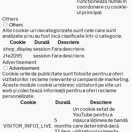
Funcționează numai în
coordonare cu cookie-
ul principal.
Others
Others
Alte cookie-uri necategorizate sunt cele care sunt
analizate și nu au fost încă clasificate într-o categorie.
Cookie
Durată
Descriere
shop_display
session
Fara descriere.
zte2095
session
Fara descriere.
Advertisement
Advertisement
Cookie-urile de publicitate sunt folosite pentru a oferi
vizitatorilor reclame relevante și campanii de marketing.
Aceste module cookie urmăresc vizitatorii pe site-uri
web și colectează informații pentru a oferi reclame
personalizate.
Cookie
Durată
Descriere
Un cookie setat de
YouTube pentru a
5
măsura lățimea de bandă
VISITOR_INFO1_LIVE
months
care determină dacă
27 days
utilizatorul primește