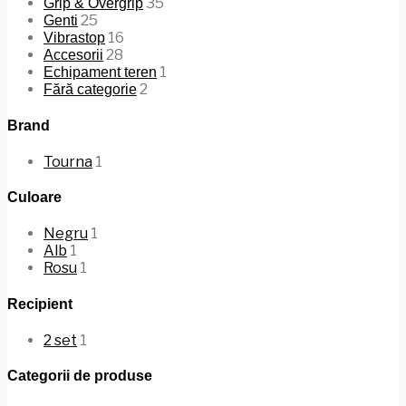
35
Grip & Overgrip
25
Genti
16
Vibrastop
28
Accesorii
1
Echipament teren
2
Fără categorie
Brand
Tourna
1
Culoare
Negru
1
Alb
1
Rosu
1
Recipient
2 set
1
Categorii de produse