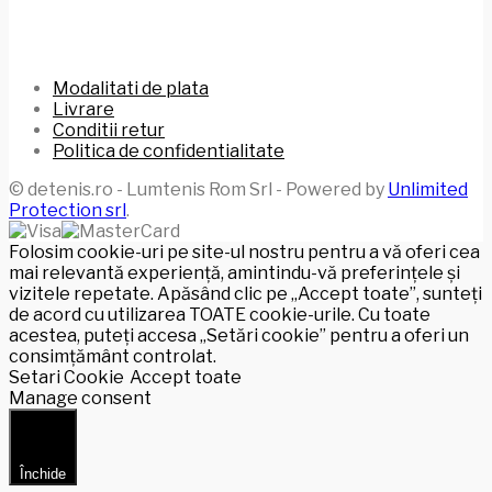
Modalitati de plata
Livrare
Conditii retur
Politica de confidentialitate
© detenis.ro - Lumtenis Rom Srl - Powered by
Unlimited
Protection srl
.
Folosim cookie-uri pe site-ul nostru pentru a vă oferi cea
mai relevantă experiență, amintindu-vă preferințele și
vizitele repetate. Apăsând clic pe „Accept toate”, sunteți
de acord cu utilizarea TOATE cookie-urile. Cu toate
acestea, puteți accesa „Setări cookie” pentru a oferi un
consimțământ controlat.
Setari Cookie
Accept toate
Manage consent
Închide