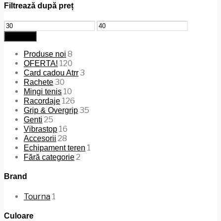
Filtrează după preț
Preț
Preț
minim
maxim
Filtrează
8
Produse noi
120
OFERTA!
3
Card cadou Atrr
30
Rachete
10
Mingi tenis
126
Racordaje
35
Grip & Overgrip
25
Genti
16
Vibrastop
28
Accesorii
1
Echipament teren
2
Fără categorie
Brand
Tourna
1
Culoare