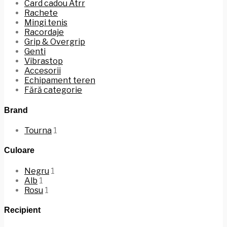
Card cadou Atrr
Rachete
Mingi tenis
Racordaje
Grip & Overgrip
Genti
Vibrastop
Accesorii
Echipament teren
Fără categorie
Brand
Tourna
1
Culoare
Negru
1
Alb
1
Rosu
1
Recipient