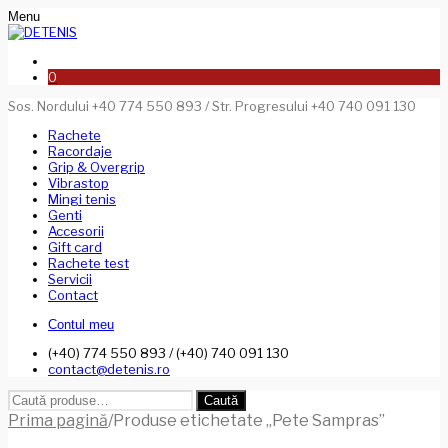
Menu
0
Sos. Nordului +40 774 550 893 / Str. Progresului +40 740 091 130
Rachete
Racordaje
Grip & Overgrip
Vibrastop
Mingi tenis
Genti
Accesorii
Gift card
Rachete test
Servicii
Contact
Contul meu
(+40) 774 550 893 / (+40) 740 091 130
contact@detenis.ro
Caută
Caută
după:
Prima pagină
/
Produse etichetate „Pete Sampras”