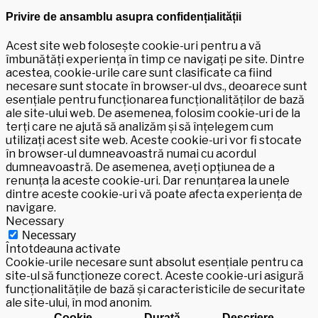
Privire de ansamblu asupra confidențialității
Acest site web folosește cookie-uri pentru a vă
îmbunătăți experiența în timp ce navigați pe site. Dintre
acestea, cookie-urile care sunt clasificate ca fiind
necesare sunt stocate în browser-ul dvs., deoarece sunt
esențiale pentru funcționarea funcționalităților de bază
ale site-ului web. De asemenea, folosim cookie-uri de la
terți care ne ajută să analizăm și să înțelegem cum
utilizați acest site web. Aceste cookie-uri vor fi stocate
în browser-ul dumneavoastră numai cu acordul
dumneavoastră. De asemenea, aveți opțiunea de a
renunța la aceste cookie-uri. Dar renunțarea la unele
dintre aceste cookie-uri vă poate afecta experiența de
navigare.
Necessary
Necessary
Întotdeauna activate
Cookie-urile necesare sunt absolut esențiale pentru ca
site-ul să funcționeze corect. Aceste cookie-uri asigură
funcționalitățile de bază și caracteristicile de securitate
ale site-ului, în mod anonim.
Cookie
Durată
Descriere