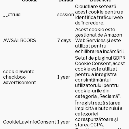
Cloudflare setează
acest cookie pentru a
__cfruid
session
identifica traficul web
de încredere.
Acest cookie este
gestionat de Amazon
AWSALBCORS
7 days
Web Services și este
utilizat pentru
echilibrarea încărcării.
Setat de pluginul GDPR
Cookie Consent, acest
cookie este utilizat
cookielawinfo-
pentru a înregistra
checkbox-
1 year
consimțământul
advertisement
utilizatorului pentru
cookie-urile din
categoria „Reclamă”.
Înregistrează starea
implicită a butonului a
categoriei
corespunzătoare și
CookieLawInfoConsent
1 year
starea CCPA.