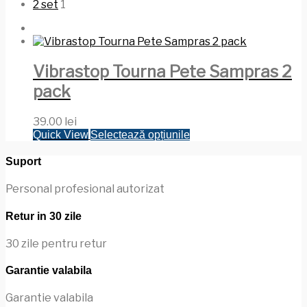
2 set
1
Vibrastop Tourna Pete Sampras 2
pack
39.00
lei
Acest
Quick View
Selectează opțiunile
produs
are
Suport
mai
multe
Personal profesional autorizat
variații.
Opțiunile
Retur in 30 zile
pot
fi
30 zile pentru retur
alese
în
Garantie valabila
pagina
produsului.
Garantie valabila