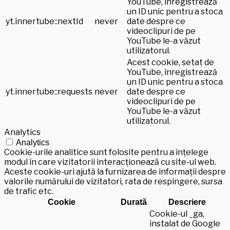
YouTube, înregistrează
un ID unic pentru a stoca
yt.innertube::nextId
never
date despre ce
videoclipuri de pe
YouTube le-a văzut
utilizatorul.
Acest cookie, setat de
YouTube, înregistrează
un ID unic pentru a stoca
yt.innertube::requests
never
date despre ce
videoclipuri de pe
YouTube le-a văzut
utilizatorul.
Analytics
Analytics
Cookie-urile analitice sunt folosite pentru a înțelege
modul în care vizitatorii interacționează cu site-ul web.
Aceste cookie-uri ajută la furnizarea de informații despre
valorile numărului de vizitatori, rata de respingere, sursa
de trafic etc.
Cookie
Durată
Descriere
Cookie-ul _ga,
instalat de Google