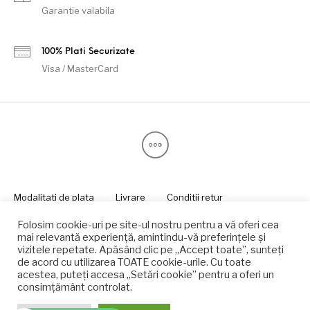
Garantie valabila
100% Plati Securizate
Visa / MasterCard
Modalitati de plata
Livrare
Conditii retur
Politica de confidentialitate
Folosim cookie-uri pe site-ul nostru pentru a vă oferi cea
© detenis.ro - Lumtenis Rom Srl - Powered by
Unlimited
mai relevantă experiență, amintindu-vă preferințele și
Protection srl
.
vizitele repetate. Apăsând clic pe „Accept toate”, sunteți
de acord cu utilizarea TOATE cookie-urile. Cu toate
acestea, puteți accesa „Setări cookie” pentru a oferi un
consimțământ controlat.