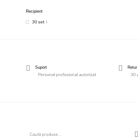
Recipient
30 set
1
Suport
Retur 
Personal profesional autorizat
30 z