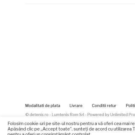
Modalitati de plata
Livrare
Conditii retur
Polit
© detenis.ro - Lumtenis Rom Srl - Powered by
Unlimited Pro
Folosim cookie-uri pe site-ul nostru pentru a vă oferi cea mai re
Apăsând clic pe „Accept toate”, sunteți de acord cu utilizarea 
pentru a oferi un consimțământ controlat.