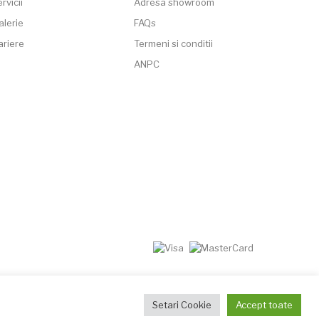
rvicii
Adresa showroom
alerie
FAQs
ariere
Termeni si conditii
ANPC
Setari Cookie
Accept toate