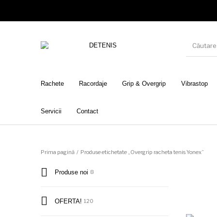
Rachete
Racordaje
Grip & Overgrip
Vibrastop
Servicii
Contact
Prima pagină
/
Produse etichetate „Overgrip racheta tenis Yonex”
Produse noi
8
OFERTA!
120