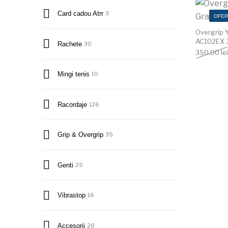
Card cadou Atrr
3
OFER
Overgrip 
AC102EX 
Rachete
30
350.00
lei
Mingi tenis
10
Racordaje
126
Grip & Overgrip
35
Genti
25
Vibrastop
16
Accesorii
28