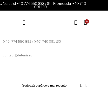
. Nordului +40 774 550 893 / Str. Progresului +40 740
091 130
0
(+40) 774 550 893 / (+40) 740 091 130
contact@detenis.ro