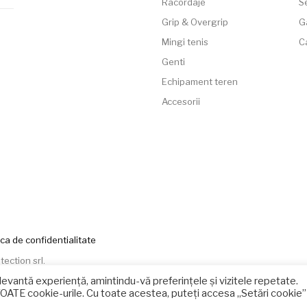
Racordaje
Se
Grip & Overgrip
G
Mingi tenis
C
Genti
Echipament teren
Accesorii
ica de confidentialitate
tection srl
.
levantă experiență, amintindu-vă preferințele și vizitele repetate.
TOATE cookie-urile. Cu toate acestea, puteți accesa „Setări cookie”