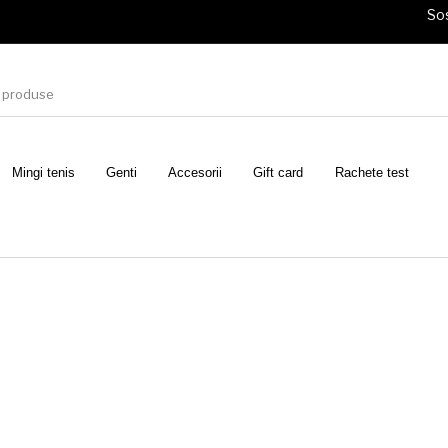
Sos
Mingi tenis
Genti
Accesorii
Gift card
Rachete test