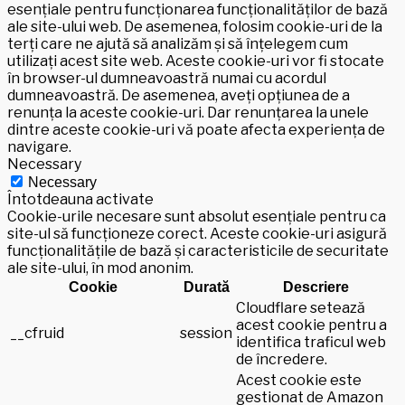
esențiale pentru funcționarea funcționalităților de bază
ale site-ului web. De asemenea, folosim cookie-uri de la
terți care ne ajută să analizăm și să înțelegem cum
utilizați acest site web. Aceste cookie-uri vor fi stocate
în browser-ul dumneavoastră numai cu acordul
dumneavoastră. De asemenea, aveți opțiunea de a
renunța la aceste cookie-uri. Dar renunțarea la unele
dintre aceste cookie-uri vă poate afecta experiența de
navigare.
Necessary
Necessary
Întotdeauna activate
Cookie-urile necesare sunt absolut esențiale pentru ca
site-ul să funcționeze corect. Aceste cookie-uri asigură
funcționalitățile de bază și caracteristicile de securitate
ale site-ului, în mod anonim.
Cookie
Durată
Descriere
Cloudflare setează
acest cookie pentru a
__cfruid
session
identifica traficul web
de încredere.
Acest cookie este
gestionat de Amazon