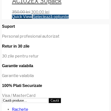
AC102EX 30pack
Prețul
Prețul
350.00
lei
300.00
lei
inițial
curent
Acest
Quick View
Selectează opțiunile
a
este:
produs
fost:
300.00 lei.
are
Suport
350.00 lei.
mai
multe
Personal profesional autorizat
variații.
Opțiunile
Retur in 30 zile
pot
fi
30 zile pentru retur
alese
în
Garantie valabila
pagina
produsului.
Garantie valabila
100% Plati Securizate
Visa / MasterCard
Caută
Caută
după:
Rachete