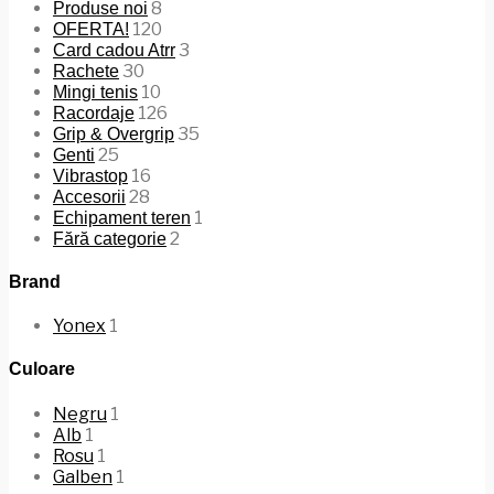
8
Produse noi
120
OFERTA!
3
Card cadou Atrr
30
Rachete
10
Mingi tenis
126
Racordaje
35
Grip & Overgrip
25
Genti
16
Vibrastop
28
Accesorii
1
Echipament teren
2
Fără categorie
Brand
Yonex
1
Culoare
Negru
1
Alb
1
Rosu
1
Galben
1