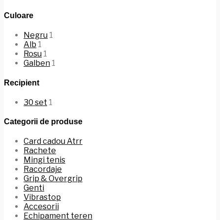
Culoare
Negru
1
Alb
1
Rosu
1
Galben
1
Recipient
30 set
1
Categorii de produse
Card cadou Atrr
Rachete
Mingi tenis
Racordaje
Grip & Overgrip
Genti
Vibrastop
Accesorii
Echipament teren