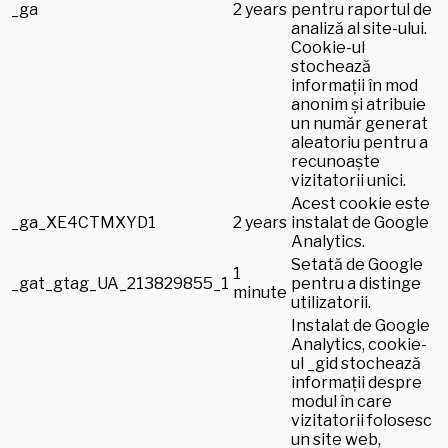
_ga
2 years
pentru raportul de
analiză al site-ului.
Cookie-ul
stochează
informații în mod
anonim și atribuie
un număr generat
aleatoriu pentru a
recunoaște
vizitatorii unici.
Acest cookie este
_ga_XE4CTMXYD1
2 years
instalat de Google
Analytics.
Setată de Google
1
_gat_gtag_UA_213829855_1
pentru a distinge
minute
utilizatorii.
Instalat de Google
Analytics, cookie-
ul _gid stochează
informații despre
modul în care
vizitatorii folosesc
un site web,