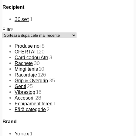
Recipient
30 set
1
Filtre
8
Produse noi
120
OFERTA!
3
Card cadou Atrr
30
Rachete
10
Mingi tenis
126
Racordaje
35
Grip & Overgrip
25
Genti
16
Vibrastop
28
Accesorii
1
Echipament teren
2
Fără categorie
Brand
Yonex
1