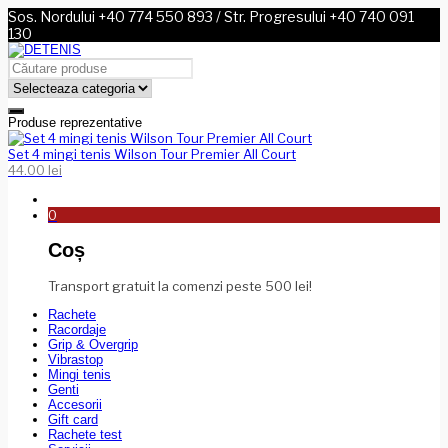
Sos. Nordului +40 774 550 893 / Str. Progresului +40 740 091
130
Produse reprezentative
Set 4 mingi tenis Wilson Tour Premier All Court
44.00
lei
0
Coș
Transport gratuit la comenzi peste 500 lei!
Rachete
Racordaje
Grip & Overgrip
Vibrastop
Mingi tenis
Genti
Accesorii
Gift card
Rachete test