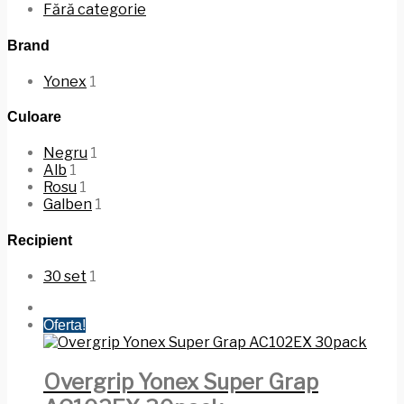
Fără categorie
Brand
Yonex
1
Culoare
Negru
1
Alb
1
Rosu
1
Galben
1
Recipient
30 set
1
Oferta!
Overgrip Yonex Super Grap