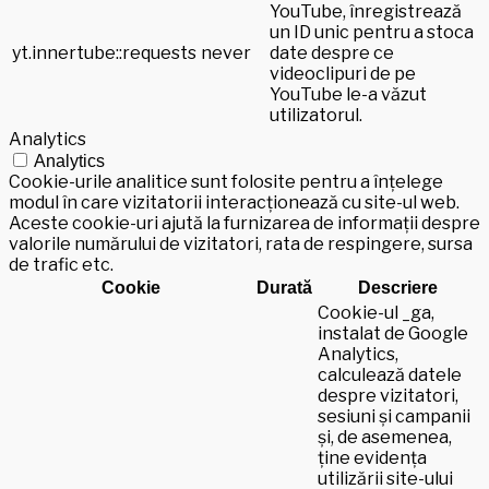
YouTube, înregistrează
un ID unic pentru a stoca
yt.innertube::requests
never
date despre ce
videoclipuri de pe
YouTube le-a văzut
utilizatorul.
Analytics
Analytics
Cookie-urile analitice sunt folosite pentru a înțelege
modul în care vizitatorii interacționează cu site-ul web.
Aceste cookie-uri ajută la furnizarea de informații despre
valorile numărului de vizitatori, rata de respingere, sursa
de trafic etc.
Cookie
Durată
Descriere
Cookie-ul _ga,
instalat de Google
Analytics,
calculează datele
despre vizitatori,
sesiuni și campanii
și, de asemenea,
ține evidența
utilizării site-ului