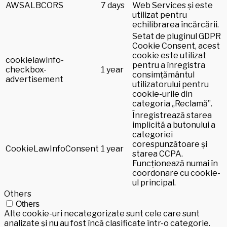
AWSALBCORS
7 days
Web Services și este
utilizat pentru
echilibrarea încărcării.
Setat de pluginul GDPR
Cookie Consent, acest
cookie este utilizat
cookielawinfo-
pentru a înregistra
checkbox-
1 year
consimțământul
advertisement
utilizatorului pentru
cookie-urile din
categoria „Reclamă”.
Înregistrează starea
implicită a butonului a
categoriei
corespunzătoare și
CookieLawInfoConsent
1 year
starea CCPA.
Funcționează numai în
coordonare cu cookie-
ul principal.
Others
Others
Alte cookie-uri necategorizate sunt cele care sunt
analizate și nu au fost încă clasificate într-o categorie.