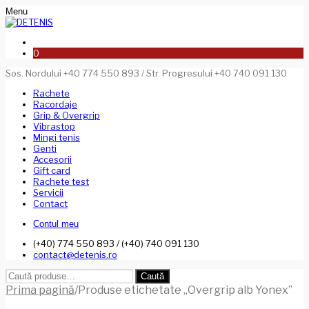
Menu
0
Sos. Nordului +40 774 550 893 / Str. Progresului +40 740 091 130
Rachete
Racordaje
Grip & Overgrip
Vibrastop
Mingi tenis
Genti
Accesorii
Gift card
Rachete test
Servicii
Contact
Contul meu
(+40) 774 550 893 / (+40) 740 091 130
contact@detenis.ro
Caută
Caută
după:
Prima pagină
/
Produse etichetate „Overgrip alb Yonex”