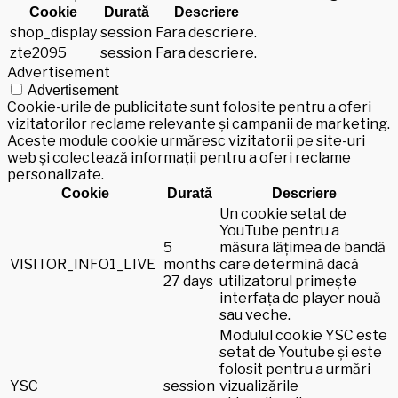
Cookie
Durată
Descriere
shop_display
session
Fara descriere.
zte2095
session
Fara descriere.
Advertisement
Advertisement
Cookie-urile de publicitate sunt folosite pentru a oferi
vizitatorilor reclame relevante și campanii de marketing.
Aceste module cookie urmăresc vizitatorii pe site-uri
web și colectează informații pentru a oferi reclame
personalizate.
Cookie
Durată
Descriere
Un cookie setat de
YouTube pentru a
5
măsura lățimea de bandă
VISITOR_INFO1_LIVE
months
care determină dacă
27 days
utilizatorul primește
interfața de player nouă
sau veche.
Modulul cookie YSC este
setat de Youtube și este
folosit pentru a urmări
YSC
session
vizualizările