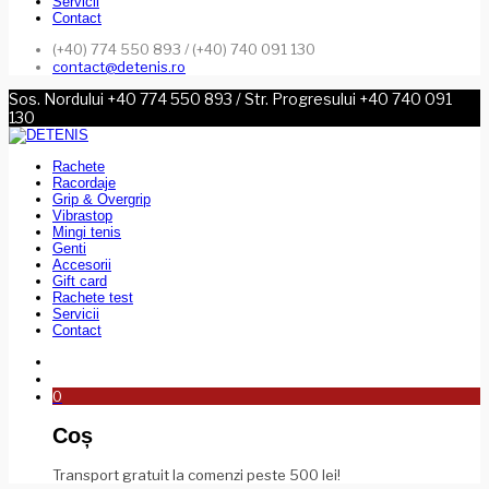
Servicii
Contact
(+40) 774 550 893 / (+40) 740 091 130
contact@detenis.ro
Sos. Nordului +40 774 550 893 / Str. Progresului +40 740 091
130
Rachete
Racordaje
Grip & Overgrip
Vibrastop
Mingi tenis
Genti
Accesorii
Gift card
Rachete test
Servicii
Contact
0
Coș
Transport gratuit la comenzi peste 500 lei!