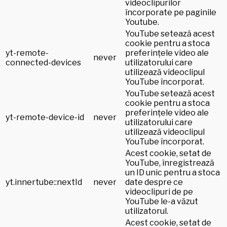
videoclipurilor
încorporate pe paginile
Youtube.
YouTube setează acest
cookie pentru a stoca
yt-remote-
preferințele video ale
never
connected-devices
utilizatorului care
utilizează videoclipul
YouTube încorporat.
YouTube setează acest
cookie pentru a stoca
preferințele video ale
yt-remote-device-id
never
utilizatorului care
utilizează videoclipul
YouTube încorporat.
Acest cookie, setat de
YouTube, înregistrează
un ID unic pentru a stoca
yt.innertube::nextId
never
date despre ce
videoclipuri de pe
YouTube le-a văzut
utilizatorul.
Acest cookie, setat de