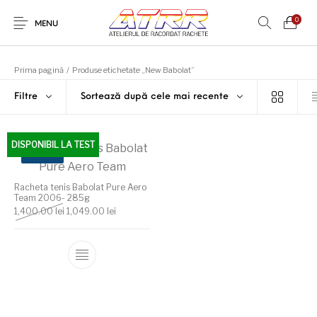
0
MENU
Prima pagină
/
Produse etichetate „New Babolat”
Filtre
Sortează după cele mai recente
DISPONIBIL LA TEST
OFERTA!
Racheta tenis Babolat Pure Aero
Team 2006- 285g
Prețul inițial a fost: 1,400.00 lei.
Prețul curent este: 1,049.00 lei.
1,400.00
lei
1,049.00
lei
Acest produs are mai multe variații. Opțiunile