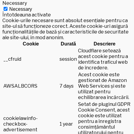
Necessary
Necessary
Întotdeauna activate
Cookie-urile necesare sunt absolut esențiale pentru ca
site-ul să funcționeze corect. Aceste cookie-uri asigură
funcționalitățile de bază și caracteristicile de securitate
ale site-ului, în mod anonim.
Cookie
Durată
Descriere
Cloudflare setează
acest cookie pentru a
__cfruid
session
identifica traficul web
de încredere.
Acest cookie este
gestionat de Amazon
AWSALBCORS
7 days
Web Services și este
utilizat pentru
echilibrarea încărcării.
Setat de pluginul GDPR
Cookie Consent, acest
cookie este utilizat
cookielawinfo-
pentru a înregistra
checkbox-
1 year
consimțământul
advertisement
utilizatorului pentru