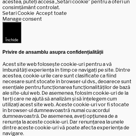
acestea, puteți accesa „Setări cookie” pentru a oferi un
consimțământ controlat.
Setari Cookie
Accept toate
Manage consent
Închide
Privire de ansamblu asupra confidențialității
Acest site web folosește cookie-uri pentru a vă
îmbunătăți experiența în timp ce navigați pe site. Dintre
acestea, cookie-urile care sunt clasificate ca fiind
necesare sunt stocate în browser-ul dvs., deoarece sunt
esențiale pentru funcționarea funcționalităților de bază
ale site-ului web. De asemenea, folosim cookie-uri de la
terți care ne ajută să analizăm și să înțelegem cum
utilizați acest site web. Aceste cookie-uri vor fi stocate
în browser-ul dumneavoastră numai cu acordul
dumneavoastră. De asemenea, aveți opțiunea de a
renunța la aceste cookie-uri. Dar renunțarea la unele
dintre aceste cookie-uri vă poate afecta experiența de
navigare.