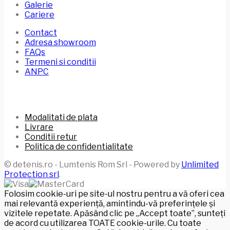
Galerie
Cariere
Contact
Adresa showroom
FAQs
Termeni si conditii
ANPC
Modalitati de plata
Livrare
Conditii retur
Politica de confidentialitate
© detenis.ro - Lumtenis Rom Srl - Powered by
Unlimited
Protection srl
.
Folosim cookie-uri pe site-ul nostru pentru a vă oferi cea
mai relevantă experiență, amintindu-vă preferințele și
vizitele repetate. Apăsând clic pe „Accept toate”, sunteți
de acord cu utilizarea TOATE cookie-urile. Cu toate