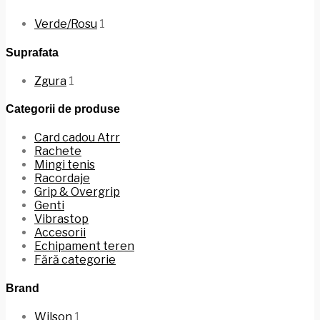
Verde/Rosu
1
Suprafata
Zgura
1
Categorii de produse
Card cadou Atrr
Rachete
Mingi tenis
Racordaje
Grip & Overgrip
Genti
Vibrastop
Accesorii
Echipament teren
Fără categorie
Brand
Wilson
1