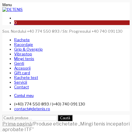
Menu
0
Sos. Nordului +40 774 550 893 / Str. Progresului +40 740 091 130
Rachete
Racordaje
Grip & Overgrip
Vibrastop
Mingi tenis
Genti
Accesorii
Gift card
Rachete test
Servicii
Contact
Contul meu
(+40) 774 550 893 / (+40) 740 091 130
contact@detenis.ro
Caută
Caută
după:
Prima pagină
/
Produse etichetate „Mingi tenis incepatori
aprobate ITF”