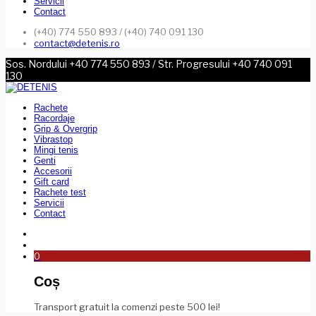
Servicii
Contact
(+40) 774 550 893 / (+40) 740 091 130
contact@detenis.ro
Sos. Nordului +40 774 550 893 / Str. Progresului +40 740 091
130
Rachete
Racordaje
Grip & Overgrip
Vibrastop
Mingi tenis
Genti
Accesorii
Gift card
Rachete test
Servicii
Contact
0
Coș
Transport gratuit la comenzi peste 500 lei!