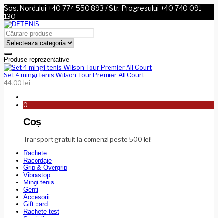
Sos. Nordului +40 774 550 893 / Str. Progresului +40 740 091
130
Produse reprezentative
Set 4 mingi tenis Wilson Tour Premier All Court
44.00
lei
0
Coș
Transport gratuit la comenzi peste 500 lei!
Rachete
Racordaje
Grip & Overgrip
Vibrastop
Mingi tenis
Genti
Accesorii
Gift card
Rachete test