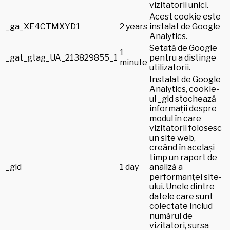
vizitatorii unici.
Acest cookie este
_ga_XE4CTMXYD1
2 years
instalat de Google
Analytics.
Setată de Google
1
_gat_gtag_UA_213829855_1
pentru a distinge
minute
utilizatorii.
Instalat de Google
Analytics, cookie-
ul _gid stochează
informații despre
modul în care
vizitatorii folosesc
un site web,
creând în același
timp un raport de
_gid
1 day
analiză a
performanței site-
ului. Unele dintre
datele care sunt
colectate includ
numărul de
vizitatori, sursa