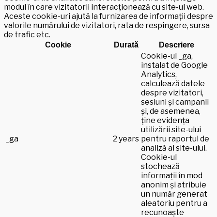
modul în care vizitatorii interacționează cu site-ul web.
Aceste cookie-uri ajută la furnizarea de informații despre
valorile numărului de vizitatori, rata de respingere, sursa
de trafic etc.
Cookie
Durată
Descriere
Cookie-ul _ga,
instalat de Google
Analytics,
calculează datele
despre vizitatori,
sesiuni și campanii
și, de asemenea,
ține evidența
utilizării site-ului
_ga
2 years
pentru raportul de
analiză al site-ului.
Cookie-ul
stochează
informații în mod
anonim și atribuie
un număr generat
aleatoriu pentru a
recunoaște