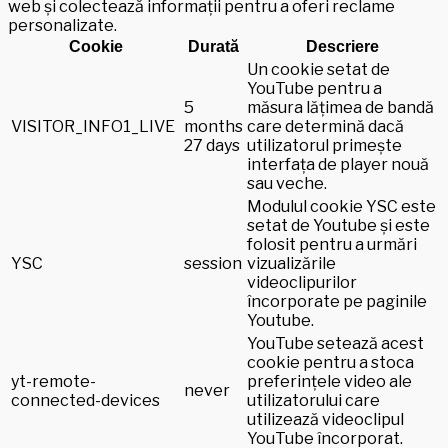
web și colectează informații pentru a oferi reclame
personalizate.
Cookie
Durată
Descriere
Un cookie setat de
YouTube pentru a
5
măsura lățimea de bandă
VISITOR_INFO1_LIVE
months
care determină dacă
27 days
utilizatorul primește
interfața de player nouă
sau veche.
Modulul cookie YSC este
setat de Youtube și este
folosit pentru a urmări
YSC
session
vizualizările
videoclipurilor
încorporate pe paginile
Youtube.
YouTube setează acest
cookie pentru a stoca
yt-remote-
preferințele video ale
never
connected-devices
utilizatorului care
utilizează videoclipul
YouTube încorporat.