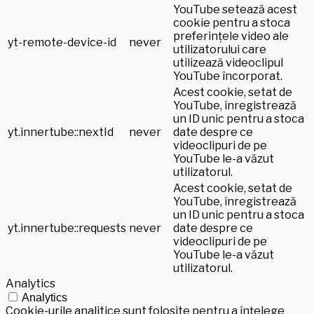
YouTube setează acest
cookie pentru a stoca
preferințele video ale
yt-remote-device-id
never
utilizatorului care
utilizează videoclipul
YouTube încorporat.
Acest cookie, setat de
YouTube, înregistrează
un ID unic pentru a stoca
yt.innertube::nextId
never
date despre ce
videoclipuri de pe
YouTube le-a văzut
utilizatorul.
Acest cookie, setat de
YouTube, înregistrează
un ID unic pentru a stoca
yt.innertube::requests
never
date despre ce
videoclipuri de pe
YouTube le-a văzut
utilizatorul.
Analytics
Analytics
Cookie-urile analitice sunt folosite pentru a înțelege