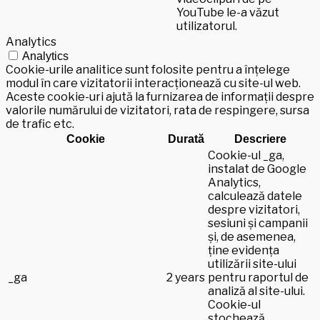
YouTube le-a văzut
utilizatorul.
Analytics
Analytics
Cookie-urile analitice sunt folosite pentru a înțelege
modul în care vizitatorii interacționează cu site-ul web.
Aceste cookie-uri ajută la furnizarea de informații despre
valorile numărului de vizitatori, rata de respingere, sursa
de trafic etc.
Cookie
Durată
Descriere
Cookie-ul _ga,
instalat de Google
Analytics,
calculează datele
despre vizitatori,
sesiuni și campanii
și, de asemenea,
ține evidența
utilizării site-ului
_ga
2 years
pentru raportul de
analiză al site-ului.
Cookie-ul
stochează