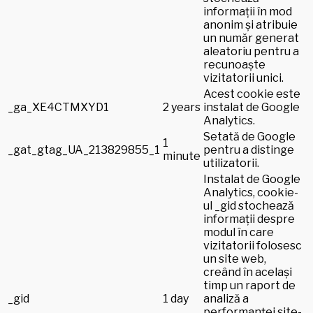
informații în mod
anonim și atribuie
un număr generat
aleatoriu pentru a
recunoaște
vizitatorii unici.
Acest cookie este
_ga_XE4CTMXYD1
2 years
instalat de Google
Analytics.
Setată de Google
1
_gat_gtag_UA_213829855_1
pentru a distinge
minute
utilizatorii.
Instalat de Google
Analytics, cookie-
ul _gid stochează
informații despre
modul în care
vizitatorii folosesc
un site web,
creând în același
timp un raport de
_gid
1 day
analiză a
performanței site-