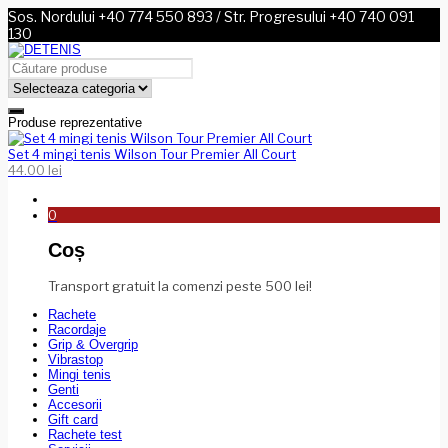
Sos. Nordului +40 774 550 893 / Str. Progresului +40 740 091
130
Produse reprezentative
Set 4 mingi tenis Wilson Tour Premier All Court
44.00
lei
0
Coș
Transport gratuit la comenzi peste 500 lei!
Rachete
Racordaje
Grip & Overgrip
Vibrastop
Mingi tenis
Genti
Accesorii
Gift card
Rachete test