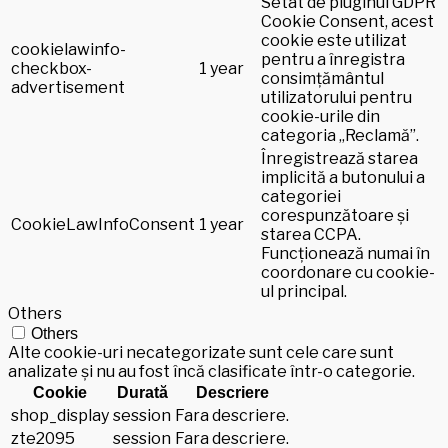
Setat de pluginul GDPR
Cookie Consent, acest
cookie este utilizat
cookielawinfo-
pentru a înregistra
checkbox-
1 year
consimțământul
advertisement
utilizatorului pentru
cookie-urile din
categoria „Reclamă”.
Înregistrează starea
implicită a butonului a
categoriei
corespunzătoare și
CookieLawInfoConsent
1 year
starea CCPA.
Funcționează numai în
coordonare cu cookie-
ul principal.
Others
Others
Alte cookie-uri necategorizate sunt cele care sunt
analizate și nu au fost încă clasificate într-o categorie.
Cookie
Durată
Descriere
shop_display
session
Fara descriere.
zte2095
session
Fara descriere.