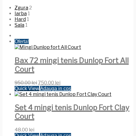
Zgura
2
Iarba
1
Hard
1
Sala
1
Oferta!
Bax 72 mingi tenis Dunlop Fort All
Court
Prețul
Prețul
950.00
lei
750.00
lei
inițial
curent
Quick View
Adauga in cos
a
este:
fost:
750.00 lei.
950.00 lei.
Set 4 mingi tenis Dunlop Fort Clay
Court
48.00
lei
Quick View
Adauga in cos