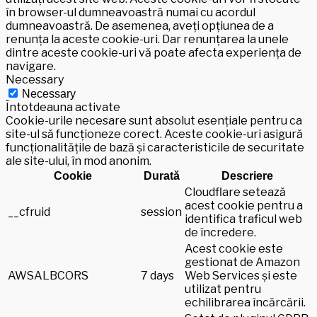
în browser-ul dumneavoastră numai cu acordul
dumneavoastră. De asemenea, aveți opțiunea de a
renunța la aceste cookie-uri. Dar renunțarea la unele
dintre aceste cookie-uri vă poate afecta experiența de
navigare.
Necessary
Necessary
Întotdeauna activate
Cookie-urile necesare sunt absolut esențiale pentru ca
site-ul să funcționeze corect. Aceste cookie-uri asigură
funcționalitățile de bază și caracteristicile de securitate
ale site-ului, în mod anonim.
Cookie
Durată
Descriere
Cloudflare setează
acest cookie pentru a
__cfruid
session
identifica traficul web
de încredere.
Acest cookie este
gestionat de Amazon
AWSALBCORS
7 days
Web Services și este
utilizat pentru
echilibrarea încărcării.