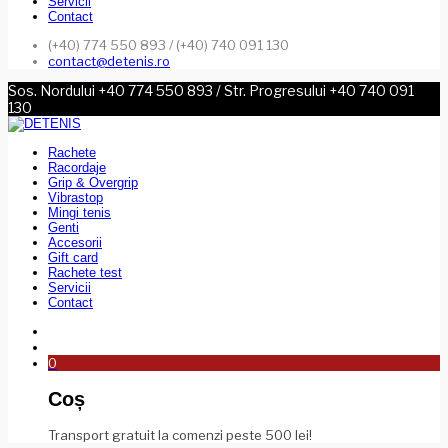
Servicii
Contact
(+40) 774 550 893 / (+40) 740 091 130
contact@detenis.ro
Sos. Nordului +40 774 550 893 / Str. Progresului +40 740 091
130
Rachete
Racordaje
Grip & Overgrip
Vibrastop
Mingi tenis
Genti
Accesorii
Gift card
Rachete test
Servicii
Contact
0
Coș
Transport gratuit la comenzi peste 500 lei!