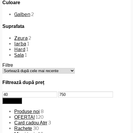
Culoare
Galben
2
Suprafata
Zgura
2
Iarba
1
Hard
1
Sala
1
Filtre
Filtrează după preț
Preț
Preț
minim
maxim
Filtrează
8
Produse noi
120
OFERTA!
3
Card cadou Atrr
30
Rachete