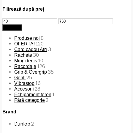
Filtrează după preț
Preț
Preț
minim
maxim
Filtrează
8
Produse noi
120
OFERTA!
3
Card cadou Atrr
30
Rachete
10
Mingi tenis
126
Racordaje
35
Grip & Overgrip
25
Genti
16
Vibrastop
28
Accesorii
1
Echipament teren
2
Fără categorie
Brand
Dunlop
2