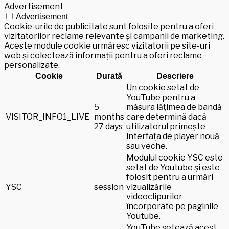
Advertisement
Advertisement
Cookie-urile de publicitate sunt folosite pentru a oferi
vizitatorilor reclame relevante și campanii de marketing.
Aceste module cookie urmăresc vizitatorii pe site-uri
web și colectează informații pentru a oferi reclame
personalizate.
Cookie
Durată
Descriere
Un cookie setat de
YouTube pentru a
5
măsura lățimea de bandă
VISITOR_INFO1_LIVE
months
care determină dacă
27 days
utilizatorul primește
interfața de player nouă
sau veche.
Modulul cookie YSC este
setat de Youtube și este
folosit pentru a urmări
YSC
session
vizualizările
videoclipurilor
încorporate pe paginile
Youtube.
YouTube setează acest