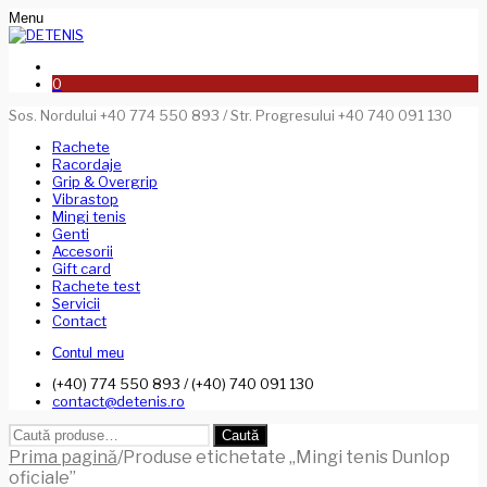
Menu
0
Sos. Nordului +40 774 550 893 / Str. Progresului +40 740 091 130
Rachete
Racordaje
Grip & Overgrip
Vibrastop
Mingi tenis
Genti
Accesorii
Gift card
Rachete test
Servicii
Contact
Contul meu
(+40) 774 550 893 / (+40) 740 091 130
contact@detenis.ro
Caută
Caută
după:
Prima pagină
/
Produse etichetate „Mingi tenis Dunlop
oficiale”