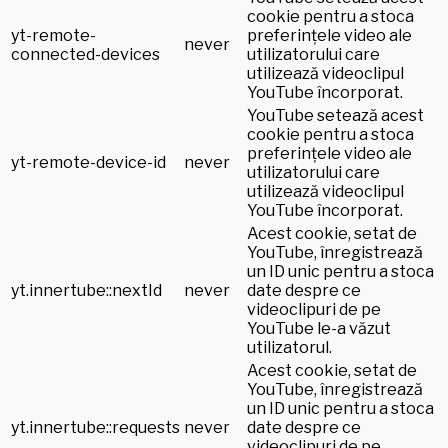
cookie pentru a stoca
yt-remote-
preferințele video ale
never
connected-devices
utilizatorului care
utilizează videoclipul
YouTube încorporat.
YouTube setează acest
cookie pentru a stoca
preferințele video ale
yt-remote-device-id
never
utilizatorului care
utilizează videoclipul
YouTube încorporat.
Acest cookie, setat de
YouTube, înregistrează
un ID unic pentru a stoca
yt.innertube::nextId
never
date despre ce
videoclipuri de pe
YouTube le-a văzut
utilizatorul.
Acest cookie, setat de
YouTube, înregistrează
un ID unic pentru a stoca
yt.innertube::requests
never
date despre ce
videoclipuri de pe