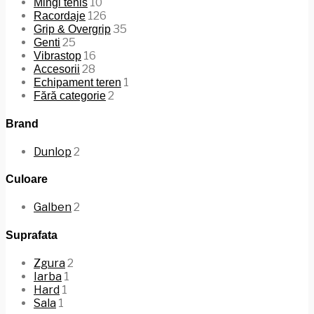
10
Mingi tenis
126
Racordaje
35
Grip & Overgrip
25
Genti
16
Vibrastop
28
Accesorii
1
Echipament teren
2
Fără categorie
Brand
Dunlop
2
Culoare
Galben
2
Suprafata
Zgura
2
Iarba
1
Hard
1
Sala
1