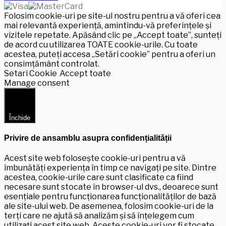
Folosim cookie-uri pe site-ul nostru pentru a vă oferi cea
mai relevantă experiență, amintindu-vă preferințele și
vizitele repetate. Apăsând clic pe „Accept toate”, sunteți
de acord cu utilizarea TOATE cookie-urile. Cu toate
acestea, puteți accesa „Setări cookie” pentru a oferi un
consimțământ controlat.
Setari Cookie
Accept toate
Manage consent
Închide
Privire de ansamblu asupra confidențialității
Acest site web folosește cookie-uri pentru a vă
îmbunătăți experiența în timp ce navigați pe site. Dintre
acestea, cookie-urile care sunt clasificate ca fiind
necesare sunt stocate în browser-ul dvs., deoarece sunt
esențiale pentru funcționarea funcționalităților de bază
ale site-ului web. De asemenea, folosim cookie-uri de la
terți care ne ajută să analizăm și să înțelegem cum
utilizați acest site web. Aceste cookie-uri vor fi stocate