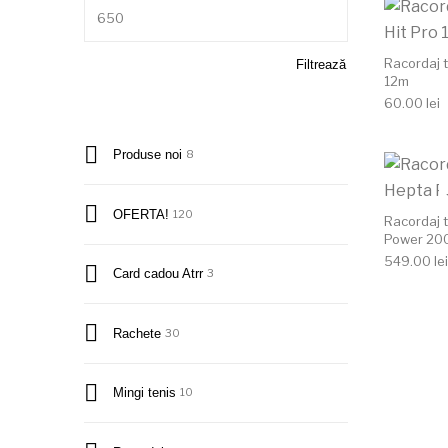
Preț maxim
Racordaj 
Filtrează
12m
60.00
lei
Produse noi
8
OFERTA!
120
Racordaj 
Power 20
549.00
lei
Card cadou Atrr
3
Rachete
30
Mingi tenis
10