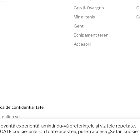
Grip & Overgrip
G
Mingi tenis
C
Genti
Echipament teren
Accesorii
ica de confidentialitate
tection srl
.
levantă experiență, amintindu-vă preferințele și vizitele repetate.
TOATE cookie-urile. Cu toate acestea, puteți accesa „Setări cookie”