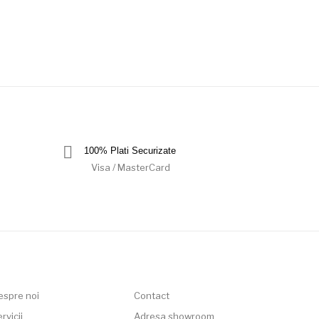
100% Plati Securizate
Visa / MasterCard
espre noi
Contact
rvicii
Adresa showroom