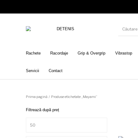
Rachete
Racordaje
Grip & Overgrip
Vibrastop
Servicii
Contact
Prima pagină
/
Produse etichetate „Mayami”
Filtrează după preț
Preț minim