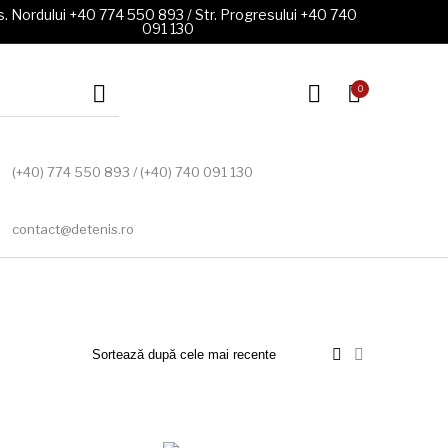
. Nordului +40 774 550 893 / Str. Progresului +40 740
091 130
0
(+40) 774 550 893 / (+40) 740 091 130
contact@detenis.ro