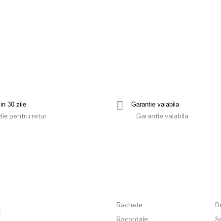
in 30 zile
Garantie valabila
ile pentru retur
Garantie valabila
Rachete
D
Racordaje
Se