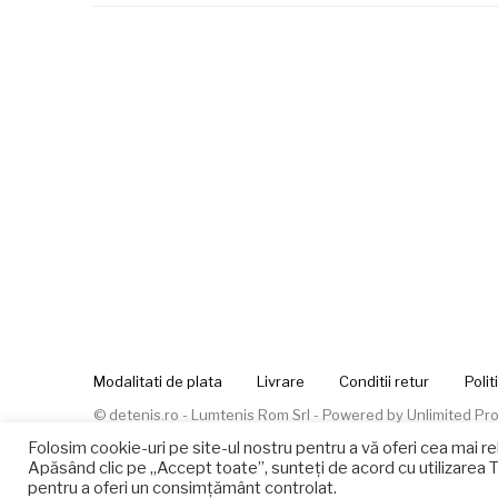
Modalitati de plata
Livrare
Conditii retur
Polit
© detenis.ro - Lumtenis Rom Srl - Powered by
Unlimited Pro
Folosim cookie-uri pe site-ul nostru pentru a vă oferi cea mai re
Apăsând clic pe „Accept toate”, sunteți de acord cu utilizarea 
pentru a oferi un consimțământ controlat.