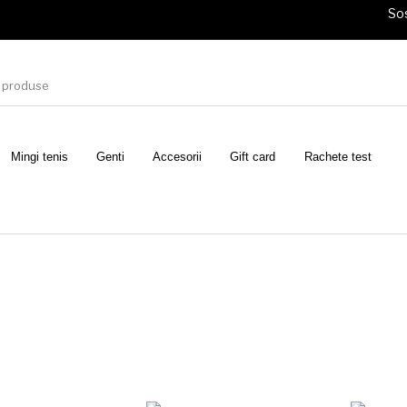
Sos
Mingi tenis
Genti
Accesorii
Gift card
Rachete test