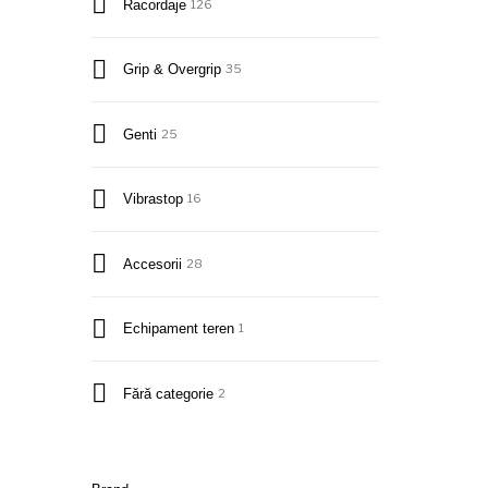
Racordaje
126
Grip & Overgrip
35
Genti
25
Vibrastop
16
Accesorii
28
Echipament teren
1
Fără categorie
2