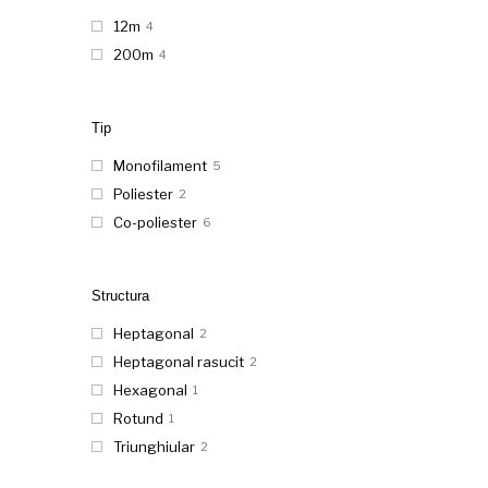
12m
4
200m
4
Tip
Monofilament
5
Poliester
2
Co-poliester
6
Structura
Heptagonal
2
Heptagonal rasucit
2
Hexagonal
1
Rotund
1
Triunghiular
2