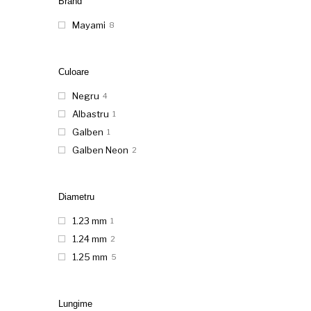
Brand
Mayami
8
Culoare
Negru
4
Albastru
1
Galben
1
Galben Neon
2
Diametru
1.23 mm
1
1.24 mm
2
1.25 mm
5
Lungime