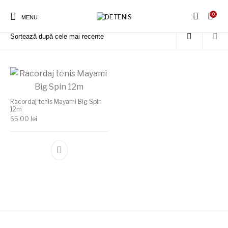
0
Prima pagină
/
Produse etichetate „Mayami Big Spin 12m”
MENU
Racordaj tenis Mayami Big Spin
12m
65.00
lei