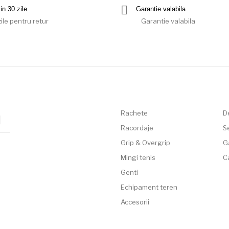
in 30 zile
Garantie valabila
ile pentru retur
Garantie valabila
Rachete
D
Racordaje
Se
Grip & Overgrip
G
Mingi tenis
C
Genti
Echipament teren
Accesorii