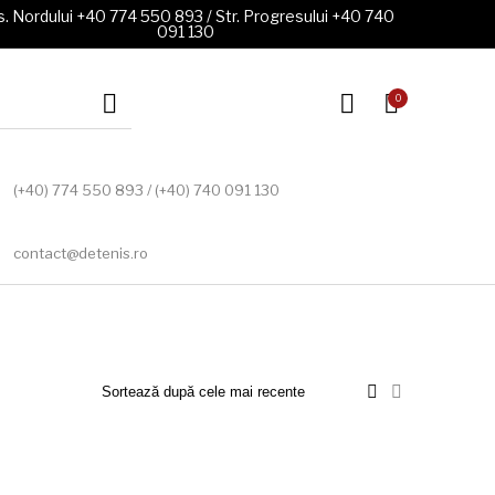
. Nordului +40 774 550 893 / Str. Progresului +40 740
091 130
0
(+40) 774 550 893 / (+40) 740 091 130
contact@detenis.ro