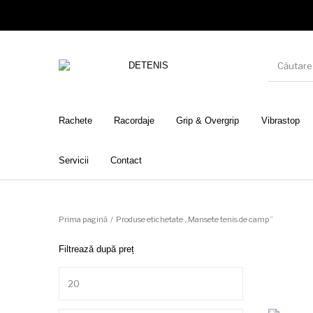
Rachete
Racordaje
Grip & Overgrip
Vibrastop
Servicii
Contact
Prima pagină
/
Produse etichetate „Mansete tenis de camp”
Filtrează după preț
Preț minim