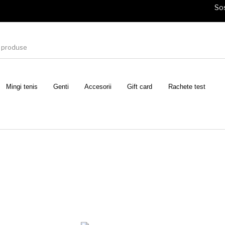
Sos
Mingi tenis
Genti
Accesorii
Gift card
Rachete test