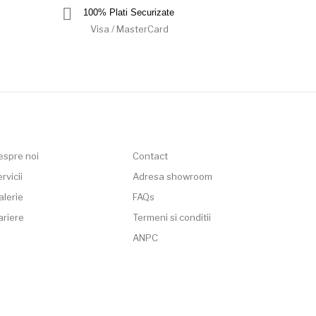
100% Plati Securizate
Visa / MasterCard
espre noi
Contact
rvicii
Adresa showroom
alerie
FAQs
ariere
Termeni si conditii
ANPC