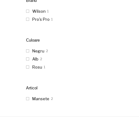
Brand
Wilson
1
Pro's Pro
1
Culoare
Negru
2
Alb
2
Rosu
1
Articol
Mansete
2