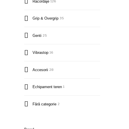
Racordaje
126
Grip & Overgrip
35
Genti
25
Vibrastop
16
Accesorii
28
Echipament teren
1
Fără categorie
2