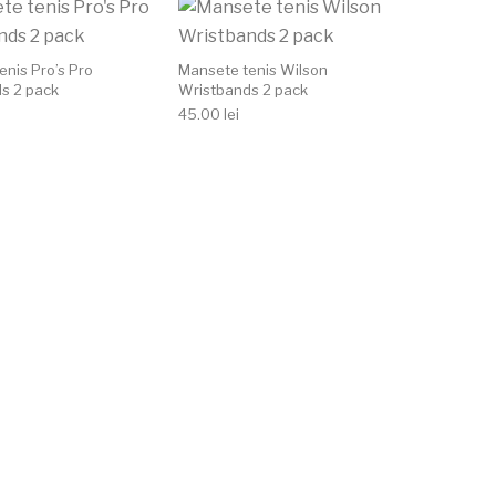
Acest produs are mai multe variații. Opțiunile pot
Acest produs are m
enis Pro’s Pro
Mansete tenis Wilson
s 2 pack
Wristbands 2 pack
45.00
lei