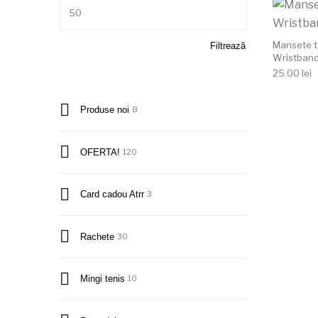
Preț maxim
Mansete t
Filtrează
Wristband
25.00
lei
Produse noi
8
OFERTA!
120
Card cadou Atrr
3
Rachete
30
Mingi tenis
10