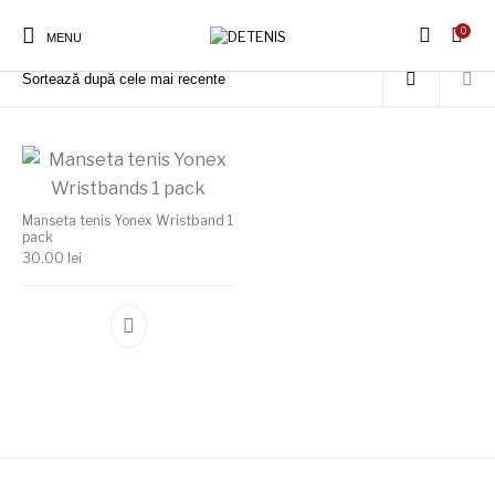
0
Prima pagină
/
Produse etichetate „Manseta tenis Yonex Wristbands”
MENU
Manseta tenis Yonex Wristband 1
pack
30.00
lei
Acest produs are mai multe variații. Opțiunile