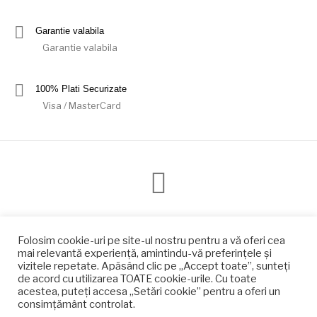
Garantie valabila
Garantie valabila
100% Plati Securizate
Visa / MasterCard
Modalitati de plata
Livrare
Conditii retur
Folosim cookie-uri pe site-ul nostru pentru a vă oferi cea
mai relevantă experiență, amintindu-vă preferințele și
Politica de confidentialitate
vizitele repetate. Apăsând clic pe „Accept toate”, sunteți
© detenis.ro - Lumtenis Rom Srl - Powered by
Unlimited
de acord cu utilizarea TOATE cookie-urile. Cu toate
Protection srl
.
acestea, puteți accesa „Setări cookie” pentru a oferi un
consimțământ controlat.