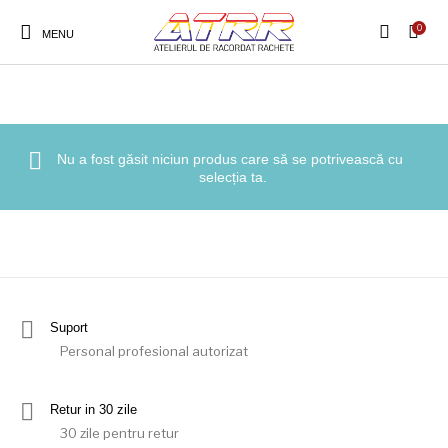
0
Prima pagină
/
Produse etichetate „Magazin rachete tenis Bucuresti”
MENU
Nu a fost găsit niciun produs care să se potrivească cu
selecția ta.
Suport
Personal profesional autorizat
Retur in 30 zile
30 zile pentru retur