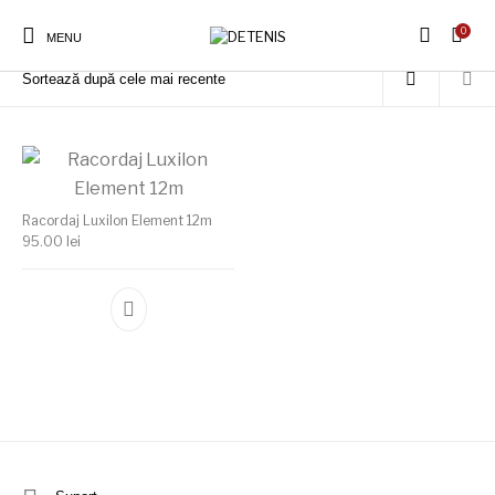
0
Prima pagină
/
Produse etichetate „Luxilon Element 130”
MENU
Racordaj Luxilon Element 12m
95.00
lei
Acest produs are mai multe variații. Opțiunile