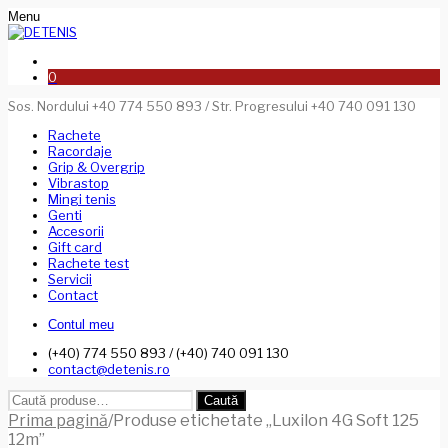
Menu
0
Sos. Nordului +40 774 550 893 / Str. Progresului +40 740 091 130
Rachete
Racordaje
Grip & Overgrip
Vibrastop
Mingi tenis
Genti
Accesorii
Gift card
Rachete test
Servicii
Contact
Contul meu
(+40) 774 550 893 / (+40) 740 091 130
contact@detenis.ro
Caută
Caută
după:
Prima pagină
/
Produse etichetate „Luxilon 4G Soft 125
12m”