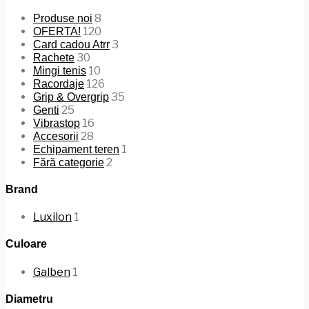
8
Produse noi
120
OFERTA!
3
Card cadou Atrr
30
Rachete
10
Mingi tenis
126
Racordaje
35
Grip & Overgrip
25
Genti
16
Vibrastop
28
Accesorii
1
Echipament teren
2
Fără categorie
Brand
Luxilon
1
Culoare
Galben
1
Diametru