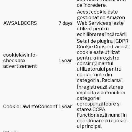
de încredere.
Acest cookie este
gestionat de Amazon
AWSALBCORS
7 days
Web Services și este
utilizat pentru
echilibrarea încărcării.
Setat de pluginul GDPR
Cookie Consent, acest
cookie este utilizat
cookielawinfo-
pentru a înregistra
checkbox-
1 year
consimțământul
advertisement
utilizatorului pentru
cookie-urile din
categoria „Reclamă”.
Înregistrează starea
implicită a butonului a
categoriei
corespunzătoare și
CookieLawInfoConsent
1 year
starea CCPA.
Funcționează numai în
coordonare cu cookie-
ul principal.