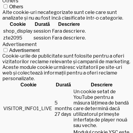
Others
Others
Alte cookie-uri necategorizate sunt cele care sunt
analizate și nu au fost încă clasificate într-o categorie.
Cookie
Durată
Descriere
shop_display
session
Fara descriere.
zte2095
session
Fara descriere.
Advertisement
Advertisement
Cookie-urile de publicitate sunt folosite pentru a oferi
vizitatorilor reclame relevante și campanii de marketing.
Aceste module cookie urmăresc vizitatorii pe site-uri
web și colectează informații pentru a oferi reclame
personalizate.
Cookie
Durată
Descriere
Un cookie setat de
YouTube pentru a
5
măsura lățimea de bandă
VISITOR_INFO1_LIVE
months
care determină dacă
27 days
utilizatorul primește
interfața de player nouă
sau veche.
Modulul cookie YSC este