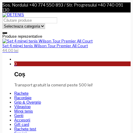
Sos. Nordului +40 774 550 893 / Str. Progresului +40 740 091
130
Produse reprezentative
Set 4 mingi tenis Wilson Tour Premier All Court
44.00
lei
0
Coș
Transport gratuit la comenzi peste 500 lei!
Rachete
Racordaje
Grip & Overgrip
Vibrastop
Mingi tenis
Genti
Accesorii
Gift card
Rachete test