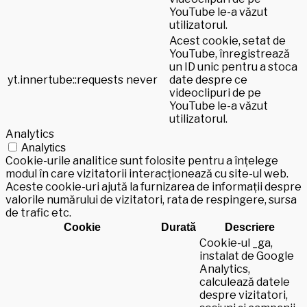
YouTube le-a văzut
utilizatorul.
Acest cookie, setat de
YouTube, înregistrează
un ID unic pentru a stoca
yt.innertube::requests
never
date despre ce
videoclipuri de pe
YouTube le-a văzut
utilizatorul.
Analytics
Analytics
Cookie-urile analitice sunt folosite pentru a înțelege
modul în care vizitatorii interacționează cu site-ul web.
Aceste cookie-uri ajută la furnizarea de informații despre
valorile numărului de vizitatori, rata de respingere, sursa
de trafic etc.
Cookie
Durată
Descriere
Cookie-ul _ga,
instalat de Google
Analytics,
calculează datele
despre vizitatori,