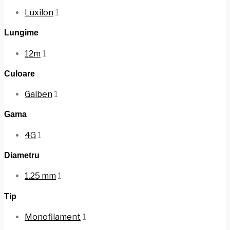
Luxilon
1
Lungime
12m
1
Culoare
Galben
1
Gama
4G
1
Diametru
1.25 mm
1
Tip
Monofilament
1