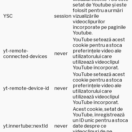
setat de Youtube și este
folosit pentru a urmări
YSC
session
vizualizările
videoclipurilor
încorporate pe paginile
Youtube.
YouTube setează acest
cookie pentru a stoca
yt-remote-
preferințele video ale
never
connected-devices
utilizatorului care
utilizează videoclipul
YouTube încorporat.
YouTube setează acest
cookie pentru a stoca
preferințele video ale
yt-remote-device-id
never
utilizatorului care
utilizează videoclipul
YouTube încorporat.
Acest cookie, setat de
YouTube, înregistrează
un ID unic pentru a stoca
yt.innertube::nextId
never
date despre ce
videoclipuri de pe