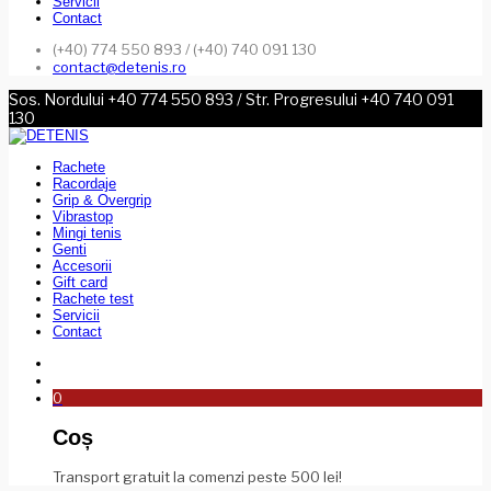
Servicii
Contact
(+40) 774 550 893 / (+40) 740 091 130
contact@detenis.ro
Sos. Nordului +40 774 550 893 / Str. Progresului +40 740 091
130
Rachete
Racordaje
Grip & Overgrip
Vibrastop
Mingi tenis
Genti
Accesorii
Gift card
Rachete test
Servicii
Contact
0
Coș
Transport gratuit la comenzi peste 500 lei!