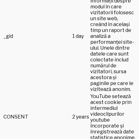
informații despre
modul în care
vizitatorii folosesc
un site web,
creând în același
timp un raport de
_gid
1 day
analiză a
performanței site-
ului. Unele dintre
datele care sunt
colectate includ
numărul de
vizitatori, sursa
acestora și
paginile pe care le
vizitează anonim.
YouTube setează
acest cookie prin
intermediul
videoclipurilor
CONSENT
2 years
youtube
încorporate și
înregistrează date
statistice anonime.