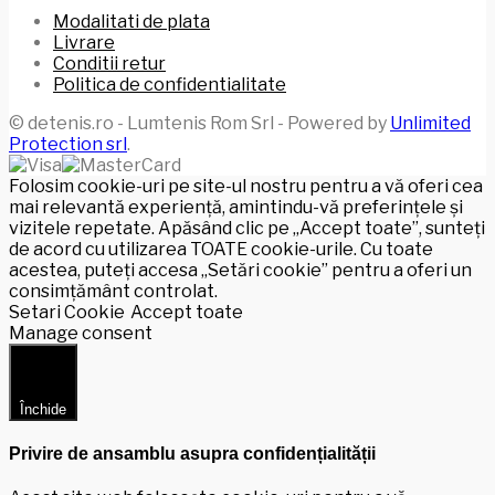
Modalitati de plata
Livrare
Conditii retur
Politica de confidentialitate
© detenis.ro - Lumtenis Rom Srl - Powered by
Unlimited
Protection srl
.
Folosim cookie-uri pe site-ul nostru pentru a vă oferi cea
mai relevantă experiență, amintindu-vă preferințele și
vizitele repetate. Apăsând clic pe „Accept toate”, sunteți
de acord cu utilizarea TOATE cookie-urile. Cu toate
acestea, puteți accesa „Setări cookie” pentru a oferi un
consimțământ controlat.
Setari Cookie
Accept toate
Manage consent
Închide
Privire de ansamblu asupra confidențialității