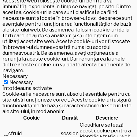
Acest site web folosește cookie-uri pentru a vă
îmbunătăți experiența în timp ce navigați pe site. Dintre
acestea, cookie-urile care sunt clasificate ca fiind
necesare sunt stocate în browser-ul dvs., deoarece sunt
esențiale pentru funcționarea funcționalităților de bază
ale site-ului web. De asemenea, folosim cookie-uri de la
terți care ne ajută să analizăm și să înțelegem cum
utilizați acest site web. Aceste cookie-uri vor fi stocate
în browser-ul dumneavoastră numai cu acordul
dumneavoastră. De asemenea, aveți opțiunea de a
renunța la aceste cookie-uri. Dar renunțarea la unele
dintre aceste cookie-uri vă poate afecta experiența de
navigare.
Necessary
Necessary
Întotdeauna activate
Cookie-urile necesare sunt absolut esențiale pentru ca
site-ul să funcționeze corect. Aceste cookie-uri asigură
funcționalitățile de bază și caracteristicile de securitate
ale site-ului, în mod anonim.
Cookie
Durată
Descriere
Cloudflare setează
acest cookie pentru a
__cfruid
session
identifica traficul web