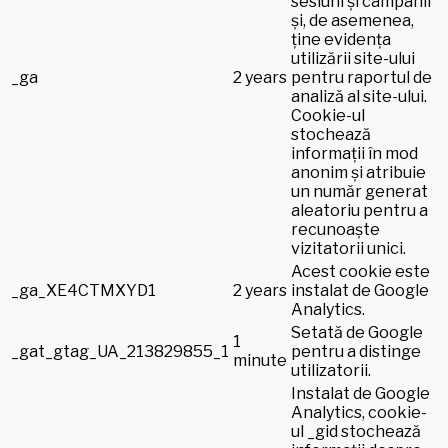
sesiuni și campanii
și, de asemenea,
ține evidența
utilizării site-ului
_ga
2 years
pentru raportul de
analiză al site-ului.
Cookie-ul
stochează
informații în mod
anonim și atribuie
un număr generat
aleatoriu pentru a
recunoaște
vizitatorii unici.
Acest cookie este
_ga_XE4CTMXYD1
2 years
instalat de Google
Analytics.
Setată de Google
1
_gat_gtag_UA_213829855_1
pentru a distinge
minute
utilizatorii.
Instalat de Google
Analytics, cookie-
ul _gid stochează