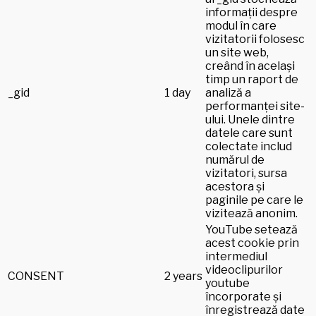
informații despre
modul în care
vizitatorii folosesc
un site web,
creând în același
timp un raport de
_gid
1 day
analiză a
performanței site-
ului. Unele dintre
datele care sunt
colectate includ
numărul de
vizitatori, sursa
acestora și
paginile pe care le
vizitează anonim.
YouTube setează
acest cookie prin
intermediul
videoclipurilor
CONSENT
2 years
youtube
încorporate și
înregistrează date