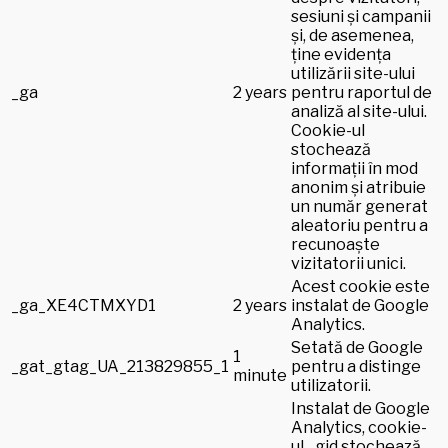
sesiuni și campanii
și, de asemenea,
ține evidența
utilizării site-ului
_ga
2 years
pentru raportul de
analiză al site-ului.
Cookie-ul
stochează
informații în mod
anonim și atribuie
un număr generat
aleatoriu pentru a
recunoaște
vizitatorii unici.
Acest cookie este
_ga_XE4CTMXYD1
2 years
instalat de Google
Analytics.
Setată de Google
1
_gat_gtag_UA_213829855_1
pentru a distinge
minute
utilizatorii.
Instalat de Google
Analytics, cookie-
ul _gid stochează