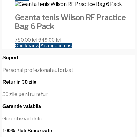
Geanta tenis Wilson RF Practice
Bag 6 Pack
Prețul
Prețul
750.00
lei
649.00
lei
inițial
curent
Quick View
Adauga in cos
a
este:
fost:
649.00 lei.
Suport
750.00 lei.
Personal profesional autorizat
Retur in 30 zile
30 zile pentru retur
Garantie valabila
Garantie valabila
100% Plati Securizate