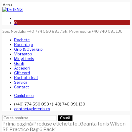
Menu
0
Sos. Nordului +40 774 550 893 / Str. Progresului +40 740 091 130
Rachete
Racordaje
Grip & Overgrip
Vibrastop
Mingi tenis
Genti
Accesorii
Gift card
Rachete test
Servicii
Contact
Contul meu
(+40) 774 550 893 / (+40) 740 091 130
contact@detenis.ro
Caută
Caută
după:
Prima pagină
/
Produse etichetate „Geanta tenis Wilson
RF Practice Bag 6 Pack”