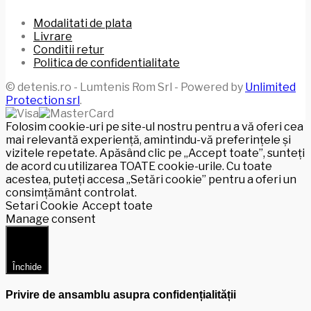
Modalitati de plata
Livrare
Conditii retur
Politica de confidentialitate
© detenis.ro - Lumtenis Rom Srl - Powered by
Unlimited
Protection srl
.
Folosim cookie-uri pe site-ul nostru pentru a vă oferi cea
mai relevantă experiență, amintindu-vă preferințele și
vizitele repetate. Apăsând clic pe „Accept toate”, sunteți
de acord cu utilizarea TOATE cookie-urile. Cu toate
acestea, puteți accesa „Setări cookie” pentru a oferi un
consimțământ controlat.
Setari Cookie
Accept toate
Manage consent
Închide
Privire de ansamblu asupra confidențialității