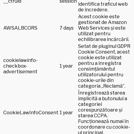
__cfruid
session
identifica traficul web
de încredere.
Acest cookie este
gestionat de Amazon
AWSALBCORS
7 days
Web Services și este
utilizat pentru
echilibrarea încărcării.
Setat de pluginul GDPR
Cookie Consent, acest
cookie este utilizat
cookielawinfo-
pentru a înregistra
checkbox-
1 year
consimțământul
advertisement
utilizatorului pentru
cookie-urile din
categoria „Reclamă”.
Înregistrează starea
implicită a butonului a
categoriei
corespunzătoare și
CookieLawInfoConsent
1 year
starea CCPA.
Funcționează numai în
coordonare cu cookie-
ul principal.