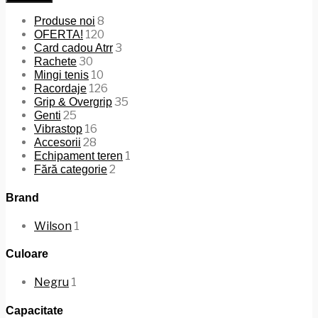
8
Produse noi
120
OFERTA!
3
Card cadou Atrr
30
Rachete
10
Mingi tenis
126
Racordaje
35
Grip & Overgrip
25
Genti
16
Vibrastop
28
Accesorii
1
Echipament teren
2
Fără categorie
Brand
Wilson
1
Culoare
Negru
1
Capacitate