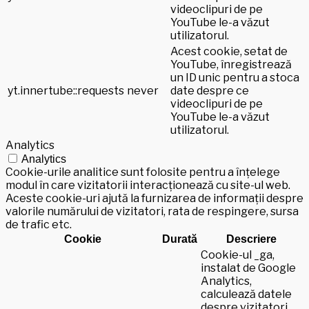
videoclipuri de pe
YouTube le-a văzut
utilizatorul.
Acest cookie, setat de
YouTube, înregistrează
un ID unic pentru a stoca
yt.innertube::requests
never
date despre ce
videoclipuri de pe
YouTube le-a văzut
utilizatorul.
Analytics
Analytics
Cookie-urile analitice sunt folosite pentru a înțelege
modul în care vizitatorii interacționează cu site-ul web.
Aceste cookie-uri ajută la furnizarea de informații despre
valorile numărului de vizitatori, rata de respingere, sursa
de trafic etc.
Cookie
Durată
Descriere
Cookie-ul _ga,
instalat de Google
Analytics,
calculează datele
despre vizitatori,