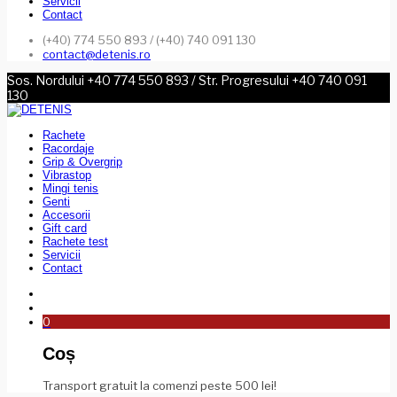
Servicii
Contact
(+40) 774 550 893 / (+40) 740 091 130
contact@detenis.ro
Sos. Nordului +40 774 550 893 / Str. Progresului +40 740 091
130
Rachete
Racordaje
Grip & Overgrip
Vibrastop
Mingi tenis
Genti
Accesorii
Gift card
Rachete test
Servicii
Contact
0
Coș
Transport gratuit la comenzi peste 500 lei!