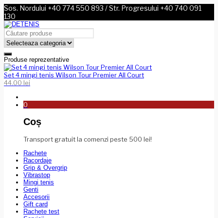
Sos. Nordului +40 774 550 893 / Str. Progresului +40 740 091
130
Produse reprezentative
Set 4 mingi tenis Wilson Tour Premier All Court
44.00
lei
0
Coș
Transport gratuit la comenzi peste 500 lei!
Rachete
Racordaje
Grip & Overgrip
Vibrastop
Mingi tenis
Genti
Accesorii
Gift card
Rachete test