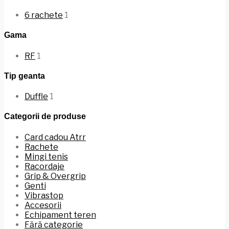
6 rachete
1
Gama
RF
1
Tip geanta
Duffle
1
Categorii de produse
Card cadou Atrr
Rachete
Mingi tenis
Racordaje
Grip & Overgrip
Genti
Vibrastop
Accesorii
Echipament teren
Fără categorie