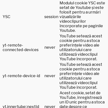
Modulul cookie YSC este
setat de Youtube și este
folosit pentru a urmări
YSC
session
vizualizările
videoclipurilor
încorporate pe paginile
Youtube.
YouTube setează acest
cookie pentru a stoca
yt-remote-
preferințele video ale
never
connected-devices
utilizatorului care
utilizează videoclipul
YouTube încorporat.
YouTube setează acest
cookie pentru a stoca
preferințele video ale
yt-remote-device-id
never
utilizatorului care
utilizează videoclipul
YouTube încorporat.
Acest cookie, setat de
YouTube, înregistrează
un ID unic pentru a stoca
yt.innertube::nextId
never
date despre ce