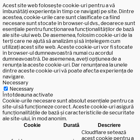
Acest site web folosește cookie-uri pentru a vă
îmbunătăți experiența în timp ce navigați pe site. Dintre
acestea, cookie-urile care sunt clasificate ca fiind
necesare sunt stocate în browser-ul dvs., deoarece sunt
esențiale pentru funcționarea funcționalităților de bază
ale site-ului web. De asemenea, folosim cookie-uri de la
terți care ne ajută să analizăm și să înțelegem cum
utilizați acest site web. Aceste cookie-uri vor fi stocate
în browser-ul dumneavoastră numai cu acordul
dumneavoastră. De asemenea, aveți opțiunea de a
renunța la aceste cookie-uri. Dar renunțarea la unele
dintre aceste cookie-uri vă poate afecta experiența de
navigare.
Necessary
Necessary
Întotdeauna activate
Cookie-urile necesare sunt absolut esențiale pentru ca
site-ul să funcționeze corect. Aceste cookie-uri asigură
funcționalitățile de bază și caracteristicile de securitate
ale site-ului, în mod anonim.
Cookie
Durată
Descriere
Cloudflare setează
acest cookie pentru a