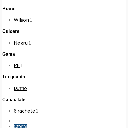
Brand
Wilson
1
Culoare
Negru
1
Gama
RF
1
Tip geanta
Duffle
1
Capacitate
6 rachete
1
Oferta!