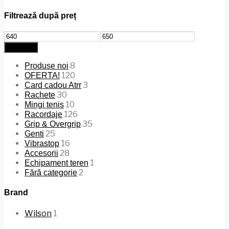
Filtrează după preț
Preț
Preț
minim
maxim
Filtrează
8
Produse noi
120
OFERTA!
3
Card cadou Atrr
30
Rachete
10
Mingi tenis
126
Racordaje
35
Grip & Overgrip
25
Genti
16
Vibrastop
28
Accesorii
1
Echipament teren
2
Fără categorie
Brand
Wilson
1