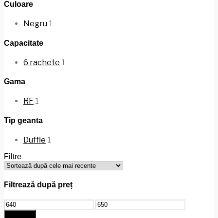
Culoare
Negru
1
Capacitate
6 rachete
1
Gama
RF
1
Tip geanta
Duffle
1
Filtre
Filtrează după preț
Preț
Preț
minim
maxim
Filtrează