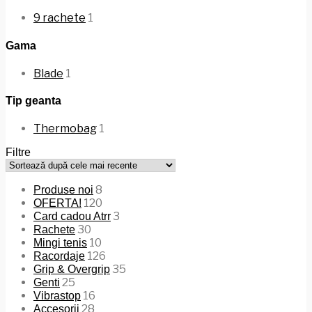
9 rachete
1
Gama
Blade
1
Tip geanta
Thermobag
1
Filtre
8
Produse noi
120
OFERTA!
3
Card cadou Atrr
30
Rachete
10
Mingi tenis
126
Racordaje
35
Grip & Overgrip
25
Genti
16
Vibrastop
28
Accesorii