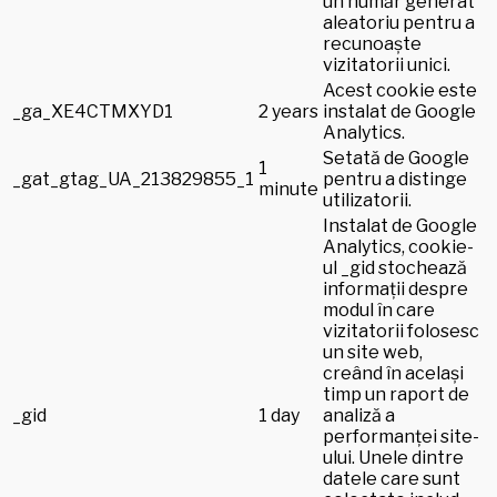
un număr generat
aleatoriu pentru a
recunoaște
vizitatorii unici.
Acest cookie este
_ga_XE4CTMXYD1
2 years
instalat de Google
Analytics.
Setată de Google
1
_gat_gtag_UA_213829855_1
pentru a distinge
minute
utilizatorii.
Instalat de Google
Analytics, cookie-
ul _gid stochează
informații despre
modul în care
vizitatorii folosesc
un site web,
creând în același
timp un raport de
_gid
1 day
analiză a
performanței site-
ului. Unele dintre
datele care sunt