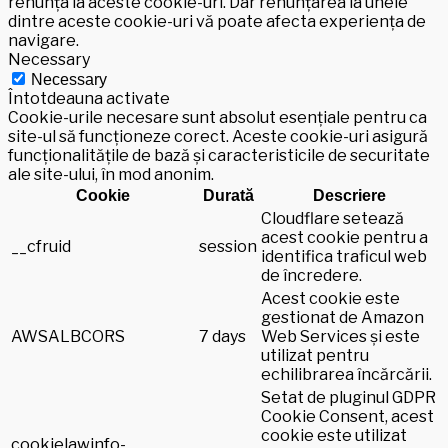
renunța la aceste cookie-uri. Dar renunțarea la unele
dintre aceste cookie-uri vă poate afecta experiența de
navigare.
Necessary
Necessary
Întotdeauna activate
Cookie-urile necesare sunt absolut esențiale pentru ca
site-ul să funcționeze corect. Aceste cookie-uri asigură
funcționalitățile de bază și caracteristicile de securitate
ale site-ului, în mod anonim.
Cookie
Durată
Descriere
Cloudflare setează
acest cookie pentru a
__cfruid
session
identifica traficul web
de încredere.
Acest cookie este
gestionat de Amazon
AWSALBCORS
7 days
Web Services și este
utilizat pentru
echilibrarea încărcării.
Setat de pluginul GDPR
Cookie Consent, acest
cookie este utilizat
cookielawinfo-