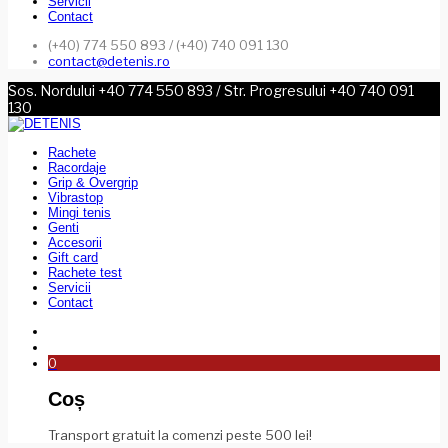
Servicii
Contact
(+40) 774 550 893 / (+40) 740 091 130
contact@detenis.ro
Sos. Nordului +40 774 550 893 / Str. Progresului +40 740 091
130
Rachete
Racordaje
Grip & Overgrip
Vibrastop
Mingi tenis
Genti
Accesorii
Gift card
Rachete test
Servicii
Contact
0
Coș
Transport gratuit la comenzi peste 500 lei!