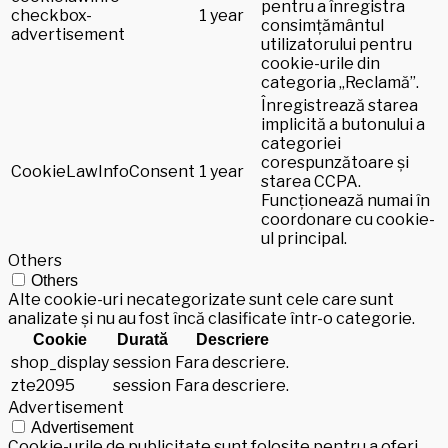
pentru a înregistra
checkbox-
1 year
consimțământul
advertisement
utilizatorului pentru
cookie-urile din
categoria „Reclamă”.
Înregistrează starea
implicită a butonului a
categoriei
corespunzătoare și
CookieLawInfoConsent
1 year
starea CCPA.
Funcționează numai în
coordonare cu cookie-
ul principal.
Others
Others
Alte cookie-uri necategorizate sunt cele care sunt
analizate și nu au fost încă clasificate într-o categorie.
Cookie
Durată
Descriere
shop_display
session
Fara descriere.
zte2095
session
Fara descriere.
Advertisement
Advertisement
Cookie-urile de publicitate sunt folosite pentru a oferi