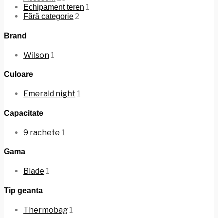
1
Echipament teren
2
Fără categorie
Brand
Wilson
1
Culoare
Emerald night
1
Capacitate
9 rachete
1
Gama
Blade
1
Tip geanta
Thermobag
1