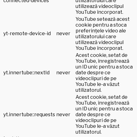
connected-devices
utilizatorului care
utilizează videoclipul
YouTube încorporat.
YouTube setează acest
cookie pentru a stoca
preferințele video ale
yt-remote-device-id
never
utilizatorului care
utilizează videoclipul
YouTube încorporat.
Acest cookie, setat de
YouTube, înregistrează
un ID unic pentru a stoca
yt.innertube::nextId
never
date despre ce
videoclipuri de pe
YouTube le-a văzut
utilizatorul.
Acest cookie, setat de
YouTube, înregistrează
un ID unic pentru a stoca
yt.innertube::requests
never
date despre ce
videoclipuri de pe
YouTube le-a văzut
utilizatorul.