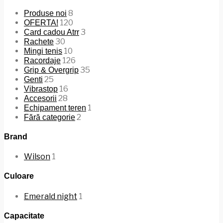
8
Produse noi
120
OFERTA!
3
Card cadou Atrr
30
Rachete
10
Mingi tenis
126
Racordaje
35
Grip & Overgrip
25
Genti
16
Vibrastop
28
Accesorii
1
Echipament teren
2
Fără categorie
Brand
Wilson
1
Culoare
Emerald night
1
Capacitate