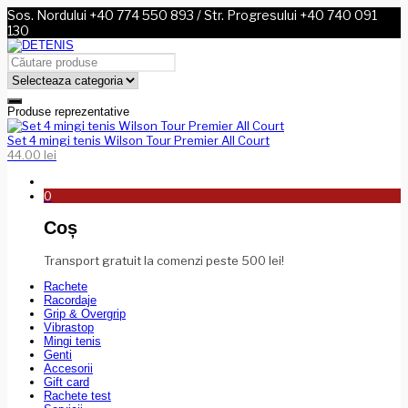
Sos. Nordului +40 774 550 893 / Str. Progresului +40 740 091
130
Produse reprezentative
Set 4 mingi tenis Wilson Tour Premier All Court
44.00
lei
0
Coș
Transport gratuit la comenzi peste 500 lei!
Rachete
Racordaje
Grip & Overgrip
Vibrastop
Mingi tenis
Genti
Accesorii
Gift card
Rachete test