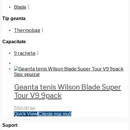
Blade
1
Tip geanta
Thermobag
1
Capacitate
9 rachete
1
Stoc epuizat
Geanta tenis Wilson Blade Super
Tour V9 9pack
550.00
lei
Quick View
Citește mai mult
Suport