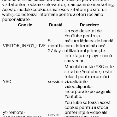
vizitatorilor reclame relevante și campanii de marketing.
Aceste module cookie urmăresc vizitatorii pe site-uri
web și colectează informații pentru a oferi reclame
personalizate.
Cookie
Durată
Descriere
Un cookie setat de
YouTube pentru a
5
măsura lățimea de bandă
VISITOR_INFO1_LIVE
months
care determină dacă
27 days
utilizatorul primește
interfața de player nouă
sau veche.
Modulul cookie YSC este
setat de Youtube și este
folosit pentru a urmări
YSC
session
vizualizările
videoclipurilor
încorporate pe paginile
Youtube.
YouTube setează acest
cookie pentru a stoca
yt-remote-
preferințele video ale
never