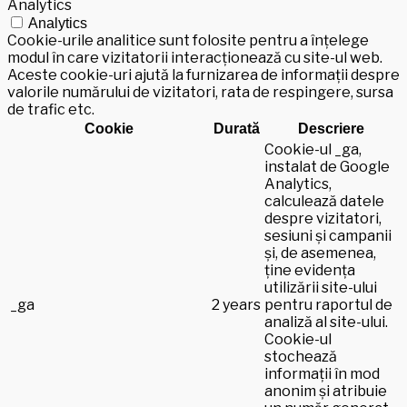
Analytics
Analytics
Cookie-urile analitice sunt folosite pentru a înțelege
modul în care vizitatorii interacționează cu site-ul web.
Aceste cookie-uri ajută la furnizarea de informații despre
valorile numărului de vizitatori, rata de respingere, sursa
de trafic etc.
Cookie
Durată
Descriere
Cookie-ul _ga,
instalat de Google
Analytics,
calculează datele
despre vizitatori,
sesiuni și campanii
și, de asemenea,
ține evidența
utilizării site-ului
_ga
2 years
pentru raportul de
analiză al site-ului.
Cookie-ul
stochează
informații în mod
anonim și atribuie