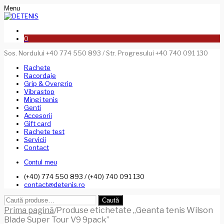
Menu
0
Sos. Nordului +40 774 550 893 / Str. Progresului +40 740 091 130
Rachete
Racordaje
Grip & Overgrip
Vibrastop
Mingi tenis
Genti
Accesorii
Gift card
Rachete test
Servicii
Contact
Contul meu
(+40) 774 550 893 / (+40) 740 091 130
contact@detenis.ro
Caută
Caută
după:
Prima pagină
/
Produse etichetate „Geanta tenis Wilson
Blade Super Tour V9 9pack”