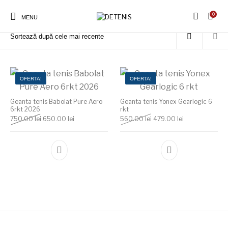
0
Prima pagină
/
Produse etichetate „Geanta tenis profesionala”
MENU
OFERTA!
OFERTA!
Geanta tenis Babolat Pure Aero
Geanta tenis Yonex Gearlogic 6
6rkt 2026
rkt
Prețul inițial a fost: 750.00 lei.
Prețul curent este: 650.00 lei.
Prețul inițial a fost: 560.0
Prețul curent e
750.00
lei
650.00
lei
560.00
lei
479.00
lei
Acest produs are