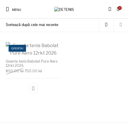
0
Prima pagină
/
Produse etichetate „Geanta tenis Babolat Pure Aero 12rkt
MENU
2026”
OFERTA!
Geanta tenis Babolat Pure Aero
12rkt 2026
Prețul inițial a fost: 850.00 lei.
Prețul curent este: 750.00 lei.
850.00
lei
750.00
lei