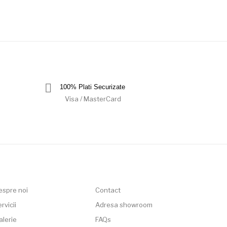
100% Plati Securizate
Visa / MasterCard
espre noi
Contact
rvicii
Adresa showroom
alerie
FAQs