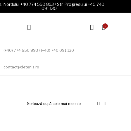
. Nordului +40 774 550 893 / Str. Progresului +40 740
091 130
0
(+40) 774 550 893 / (+40) 740 091 130
contact@detenis.ro