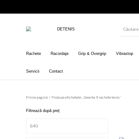
Rachete
Racordaje
Grip & Overgrip
Vibrastop
Servicii
Contact
Prima pagină
/
Produse etichetate „Geanta 9 rachete tenis”
Filtrează după preț
Preț minim