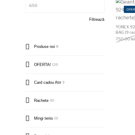
Preț maxim
OFER
Filtrează
YONEX 92
BAG (9 rac
750.00
lei
Produse noi
8
OFERTA!
120
Card cadou Atrr
3
Rachete
30
Mingi tenis
10