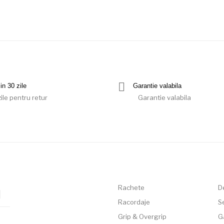
in 30 zile
Garantie valabila
ile pentru retur
Garantie valabila
Rachete
D
Racordaje
Se
Grip & Overgrip
G