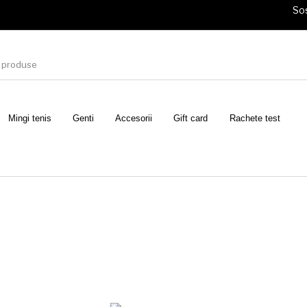
Sos
Mingi tenis
Genti
Accesorii
Gift card
Rachete test