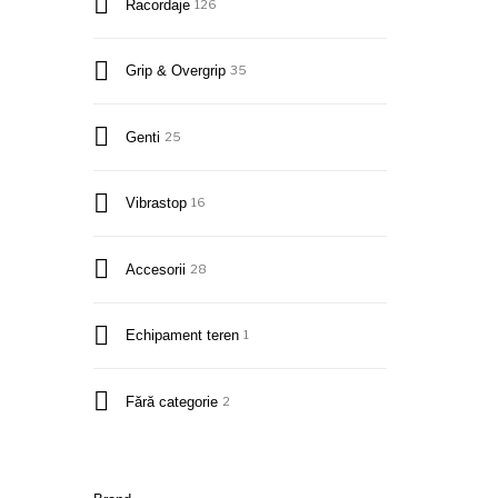
Racordaje
126
Grip & Overgrip
35
Genti
25
Vibrastop
16
Accesorii
28
Echipament teren
1
Fără categorie
2