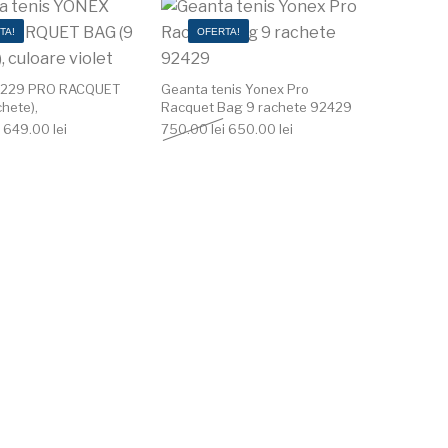
Acest produs are m
TA!
OFERTA!
229 PRO RACQUET
Geanta tenis Yonex Pro
hete),
Racquet Bag 9 rachete 92429
Prețul inițial a fost: 750.00 lei.
Prețul curent este: 649.00 lei.
Prețul inițial a fost: 750.00 lei.
Prețul curent este: 650.0
649.00
lei
750.00
lei
650.00
lei