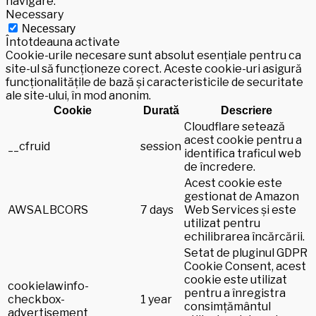
navigare.
Necessary
Necessary
Întotdeauna activate
Cookie-urile necesare sunt absolut esențiale pentru ca
site-ul să funcționeze corect. Aceste cookie-uri asigură
funcționalitățile de bază și caracteristicile de securitate
ale site-ului, în mod anonim.
Cookie
Durată
Descriere
Cloudflare setează
acest cookie pentru a
__cfruid
session
identifica traficul web
de încredere.
Acest cookie este
gestionat de Amazon
AWSALBCORS
7 days
Web Services și este
utilizat pentru
echilibrarea încărcării.
Setat de pluginul GDPR
Cookie Consent, acest
cookie este utilizat
cookielawinfo-
pentru a înregistra
checkbox-
1 year
consimțământul
advertisement