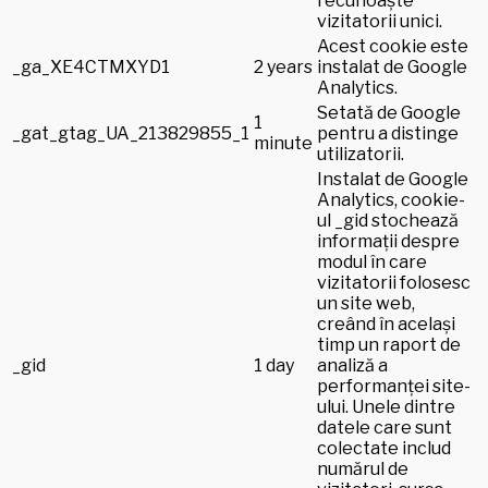
recunoaște
vizitatorii unici.
Acest cookie este
_ga_XE4CTMXYD1
2 years
instalat de Google
Analytics.
Setată de Google
1
_gat_gtag_UA_213829855_1
pentru a distinge
minute
utilizatorii.
Instalat de Google
Analytics, cookie-
ul _gid stochează
informații despre
modul în care
vizitatorii folosesc
un site web,
creând în același
timp un raport de
_gid
1 day
analiză a
performanței site-
ului. Unele dintre
datele care sunt
colectate includ
numărul de