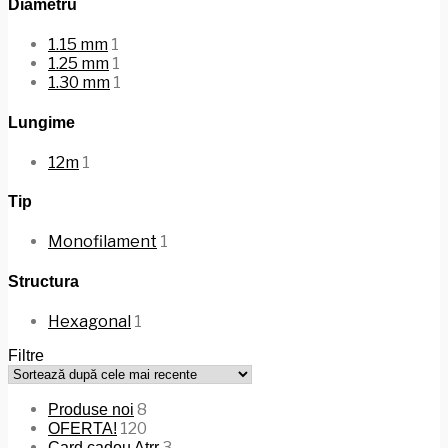
Diametru
1.15 mm
1
1.25 mm
1
1.30 mm
1
Lungime
12m
1
Tip
Monofilament
1
Structura
Hexagonal
1
Filtre
8
Produse noi
120
OFERTA!
3
Card cadou Atrr