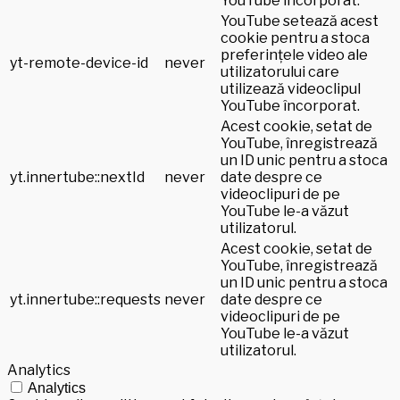
YouTube încorporat.
YouTube setează acest
cookie pentru a stoca
preferințele video ale
yt-remote-device-id
never
utilizatorului care
utilizează videoclipul
YouTube încorporat.
Acest cookie, setat de
YouTube, înregistrează
un ID unic pentru a stoca
yt.innertube::nextId
never
date despre ce
videoclipuri de pe
YouTube le-a văzut
utilizatorul.
Acest cookie, setat de
YouTube, înregistrează
un ID unic pentru a stoca
yt.innertube::requests
never
date despre ce
videoclipuri de pe
YouTube le-a văzut
utilizatorul.
Analytics
Analytics