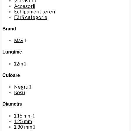
Vibrastop
Accesorii
Echipament teren
Fără categorie
Brand
Msv
1
Lungime
12m
1
Culoare
Negru
1
Rosu
1
Diametru
1.15 mm
1
1.25 mm
1
1.30 mm
1