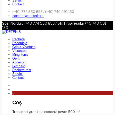
Servicii
Contact
(+40) 774 550 893 / (+40) 740 091 130
contact@detenis.ro
Sos. Nordului +40 774 550 893 / Str. Progresului +40 740 091
130
Rachete
Racordaje
Grip & Overgrip
Vibrastop
Mingi tenis
Genti
Accesorii
Gift card
Rachete test
Servicii
Contact
0
Coș
Transport gratuit la comenzi peste 500 lei!