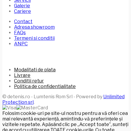
Servicii
Galerie
Cariere
Contact
Adresa showroom
FAQs
Termeni si conditii
ANPC
Modalitati de plata
Livrare
Conditii retur
Politica de confidentialitate
© detenis.ro - Lumtenis Rom Srl - Powered by
Unlimited
Protection srl
.
Folosim cookie-uri pe site-ul nostru pentru a vă oferi cea
mai relevantă experiență, amintindu-vă preferințele și
vizitele repetate. Apăsând clic pe „Accept toate”, sunteți
de acord cu utilizarea TOATE cookie-urile. Cu toate