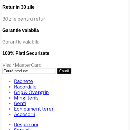
variații.
Opțiunile
Retur in 30 zile
pot
fi
30 zile pentru retur
alese
în
Garantie valabila
pagina
produsului.
Garantie valabila
100% Plati Securizate
Visa / MasterCard
Caută
Caută
după:
Rachete
Racordaje
Grip & Overgrip
Mingi tenis
Genti
Echipament teren
Accesorii
Despre noi