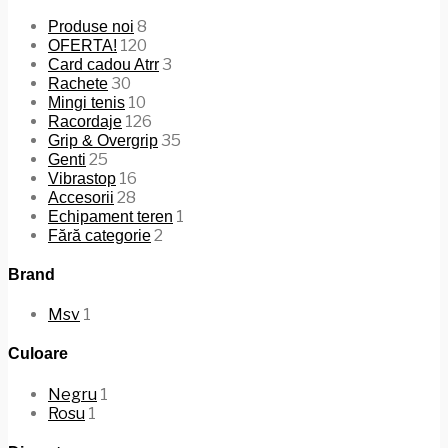
8
Produse noi
120
OFERTA!
3
Card cadou Atrr
30
Rachete
10
Mingi tenis
126
Racordaje
35
Grip & Overgrip
25
Genti
16
Vibrastop
28
Accesorii
1
Echipament teren
2
Fără categorie
Brand
Msv
1
Culoare
Negru
1
Rosu
1