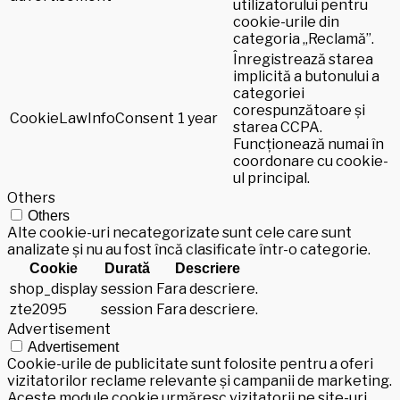
utilizatorului pentru
cookie-urile din
categoria „Reclamă”.
Înregistrează starea
implicită a butonului a
categoriei
corespunzătoare și
CookieLawInfoConsent
1 year
starea CCPA.
Funcționează numai în
coordonare cu cookie-
ul principal.
Others
Others
Alte cookie-uri necategorizate sunt cele care sunt
analizate și nu au fost încă clasificate într-o categorie.
Cookie
Durată
Descriere
shop_display
session
Fara descriere.
zte2095
session
Fara descriere.
Advertisement
Advertisement
Cookie-urile de publicitate sunt folosite pentru a oferi
vizitatorilor reclame relevante și campanii de marketing.
Aceste module cookie urmăresc vizitatorii pe site-uri