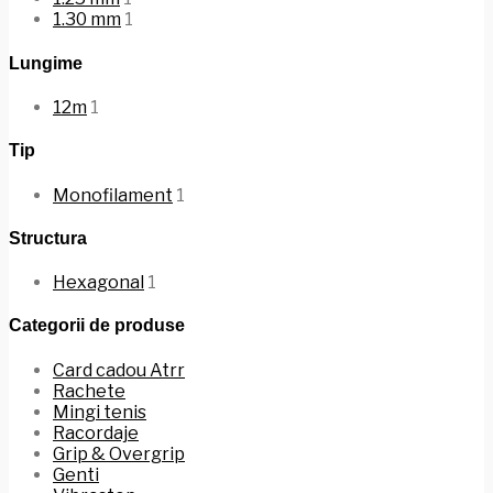
1.30 mm
1
Lungime
12m
1
Tip
Monofilament
1
Structura
Hexagonal
1
Categorii de produse
Card cadou Atrr
Rachete
Mingi tenis
Racordaje
Grip & Overgrip
Genti