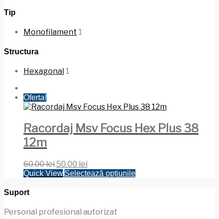
Tip
Monofilament
1
Structura
Hexagonal
1
Oferta!
Racordaj Msv Focus Hex Plus 38
12m
Prețul
Prețul
60.00
lei
50.00
lei
inițial
curent
Acest
Quick View
Selectează opțiunile
a
este:
produs
fost:
50.00 lei.
are
Suport
60.00 lei.
mai
multe
Personal profesional autorizat