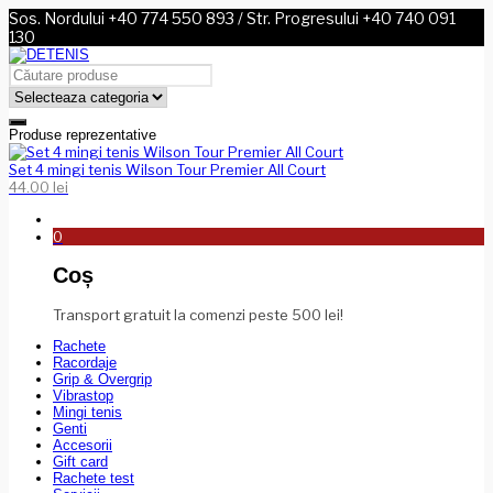
Sos. Nordului +40 774 550 893 / Str. Progresului +40 740 091
130
Produse reprezentative
Set 4 mingi tenis Wilson Tour Premier All Court
44.00
lei
0
Coș
Transport gratuit la comenzi peste 500 lei!
Rachete
Racordaje
Grip & Overgrip
Vibrastop
Mingi tenis
Genti
Accesorii
Gift card
Rachete test