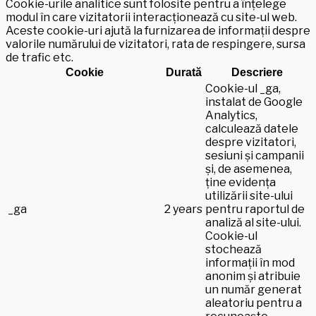
Cookie-urile analitice sunt folosite pentru a înțelege
modul în care vizitatorii interacționează cu site-ul web.
Aceste cookie-uri ajută la furnizarea de informații despre
valorile numărului de vizitatori, rata de respingere, sursa
de trafic etc.
Cookie
Durată
Descriere
Cookie-ul _ga,
instalat de Google
Analytics,
calculează datele
despre vizitatori,
sesiuni și campanii
și, de asemenea,
ține evidența
utilizării site-ului
_ga
2 years
pentru raportul de
analiză al site-ului.
Cookie-ul
stochează
informații în mod
anonim și atribuie
un număr generat
aleatoriu pentru a