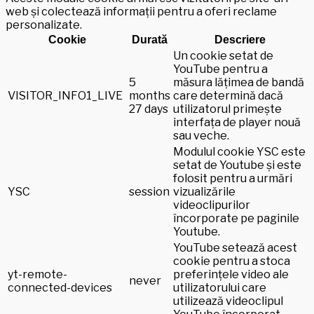
web și colectează informații pentru a oferi reclame
personalizate.
Cookie
Durată
Descriere
Un cookie setat de
YouTube pentru a
5
măsura lățimea de bandă
VISITOR_INFO1_LIVE
months
care determină dacă
27 days
utilizatorul primește
interfața de player nouă
sau veche.
Modulul cookie YSC este
setat de Youtube și este
folosit pentru a urmări
YSC
session
vizualizările
videoclipurilor
încorporate pe paginile
Youtube.
YouTube setează acest
cookie pentru a stoca
yt-remote-
preferințele video ale
never
connected-devices
utilizatorului care
utilizează videoclipul