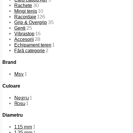
30
Rachete
10
Mingi tenis
126
Racordaje
35
Grip & Overgrip
25
Genti
16
Vibrastop
28
Accesorii
1
Echipament teren
2
Fără categorie
Brand
Msv
1
Culoare
Negru
1
Rosu
1
Diametru
1.15 mm
1
1.25 mm
1