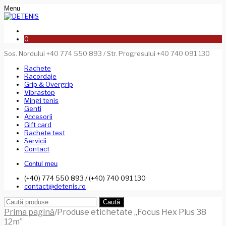
Menu
0
Sos. Nordului +40 774 550 893 / Str. Progresului +40 740 091 130
Rachete
Racordaje
Grip & Overgrip
Vibrastop
Mingi tenis
Genti
Accesorii
Gift card
Rachete test
Servicii
Contact
Contul meu
(+40) 774 550 893 / (+40) 740 091 130
contact@detenis.ro
Caută
Caută
după:
Prima pagină
/
Produse etichetate „Focus Hex Plus 38
12m”