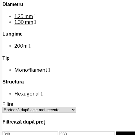
Diametru
1.25 mm
1
1.30 mm
1
Lungime
200m
1
Tip
Monofilament
1
Structura
Hexagonal
1
Filtre
Filtrează după preț
Preț
Preț
Filtrează