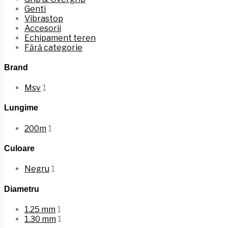
Genti
Vibrastop
Accesorii
Echipament teren
Fără categorie
Brand
Msv
1
Lungime
200m
1
Culoare
Negru
1
Diametru
1.25 mm
1
1.30 mm
1