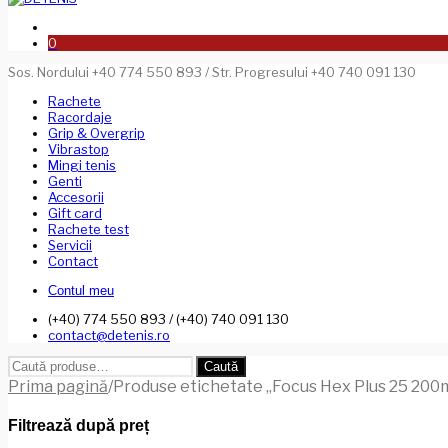
0
Sos. Nordului +40 774 550 893 / Str. Progresului +40 740 091 130
Rachete
Racordaje
Grip & Overgrip
Vibrastop
Mingi tenis
Genti
Accesorii
Gift card
Rachete test
Servicii
Contact
Contul meu
(+40) 774 550 893 / (+40) 740 091 130
contact@detenis.ro
Caută
Caută
după:
Prima pagină
/
Produse etichetate „Focus Hex Plus 25 200
Filtrează după preț