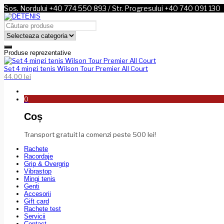
Sos. Nordului +40 774 550 893 / Str. Progresului +40 740 091 130
Produse reprezentative
Set 4 mingi tenis Wilson Tour Premier All Court
44.00
lei
0
Coș
Transport gratuit la comenzi peste 500 lei!
Rachete
Racordaje
Grip & Overgrip
Vibrastop
Mingi tenis
Genti
Accesorii
Gift card
Rachete test
Servicii
Contact