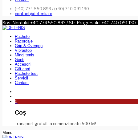
(+40) 774 550 893 / (+40) 740 091 130
contact@detenis.ro
Sos. Nordului +40 774 550 893 / Str. Progresului +40 740 091 130
Rachete
Racordaje
Grip & Overgrip
Vibrastop
Mingi tenis
Genti
Accesorii
Gift card
Rachete test
Servicii
Contact
0
Coș
Transport gratuit la comenzi peste 500 lei!
Menu