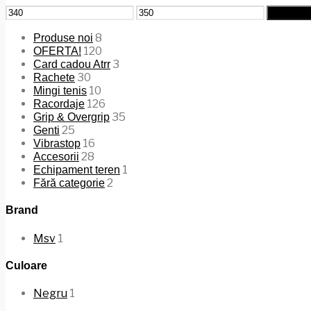
Preț
Preț
Filtrează
minim
maxim
8
Produse noi
120
OFERTA!
3
Card cadou Atrr
30
Rachete
10
Mingi tenis
126
Racordaje
35
Grip & Overgrip
25
Genti
16
Vibrastop
28
Accesorii
1
Echipament teren
2
Fără categorie
Brand
Msv
1
Culoare
Negru
1