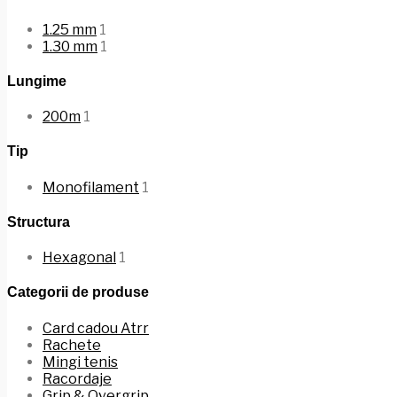
1.25 mm
1
1.30 mm
1
Lungime
200m
1
Tip
Monofilament
1
Structura
Hexagonal
1
Categorii de produse
Card cadou Atrr
Rachete
Mingi tenis
Racordaje
Grip & Overgrip